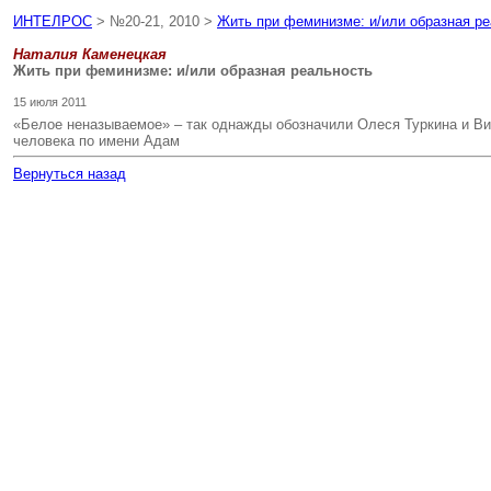
ИНТЕЛРОС
> №20-21, 2010 >
Жить при феминизме: и/или образная р
Наталия Каменецкая
Жить при феминизме: и/или образная реальность
15 июля 2011
«Белое неназываемое» – так однажды обозначили Олеся Туркина и Вик
человека по имени Адам
Вернуться назад