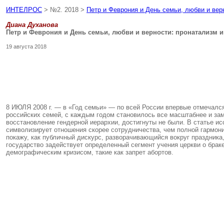
ИНТЕЛРОС
> №2. 2018 >
Петр и Феврония и День семьи, любви и вер
Диана Духанова
Петр и Феврония и День семьи, любви и верности: пронатализм 
19 августа 2018
8 ИЮЛЯ 2008 г. — в «Год семьи» — по всей России впервые отмечалс
российских семей, с каждым годом становилось все масштабнее и зам
восстановление гендерной иерархии, достигнуты не были. В статье ис
символизирует отношения скорее сотрудничества, чем полной гармон
покажу, как публичный дискурс, разворачивающийся вокруг праздника
государство задействует определенный сегмент учения церкви о брак
демографическим кризисом, такие как запрет абортов.