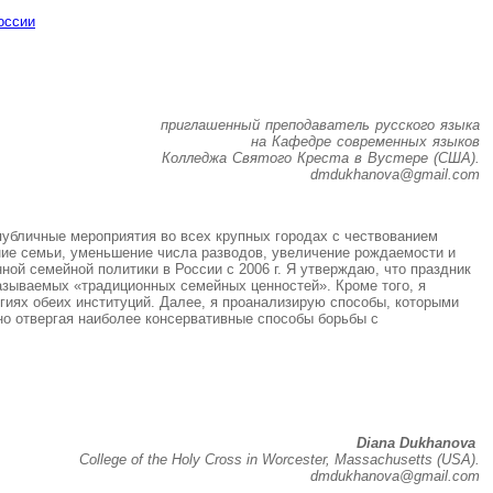
оссии
приглашенный преподаватель русского языка
на Кафедре современных языков
Колледжа Святого Креста в Вустере (США).
dmdukhanova@gmail.com
публичные мероприятия во всех крупных городах с чествованием
ение семьи, уменьшение числа разводов, увеличение рождаемости и
ной семейной политики в России с 2006 г. Я утверждаю, что праздник
азываемых «традиционных семейных ценностей». Кроме того, я
гиях обеих институций. Далее, я проанализирую способы, которыми
но отвергая наиболее консервативные способы борьбы с
Diana Dukhanova
College of the Holy Cross in Worcester, Massachusetts (USA).
dmdukhanova@gmail.com