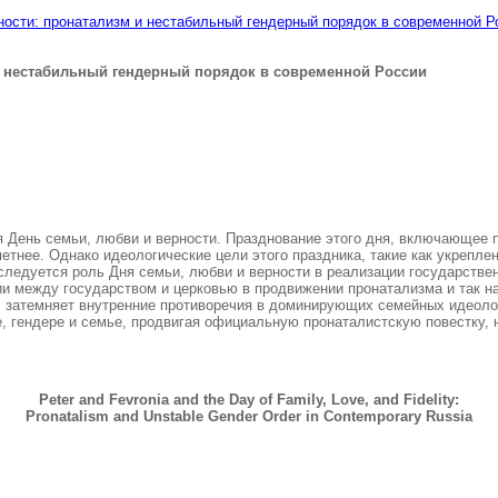
ности: пронатализм и нестабильный гендерный порядок в современной Р
и нестабильный гендерный порядок в современной России
я День семьи, любви и верности. Празднование этого дня, включающее 
етнее. Однако идеологические цели этого праздника, такие как укрепл
следуется роль Дня семьи, любви и верности в реализации государствен
ии между государством и церковью в продвижении пронатализма и так н
, затемняет внутренние противоречия в доминирующих семейных идеоло
е, гендере и семье, продвигая официальную пронаталистскую повестку, 
Peter and Fevronia and the Day of Family, Love, and Fidelity:
Pronatalism and Unstable Gender Order in Contemporary Russia