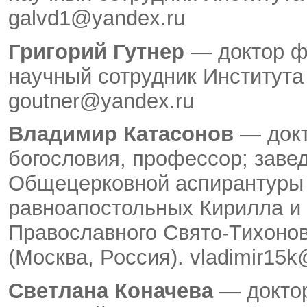
galvd1@yandex.ru
Григорий Гутнер
— доктор ф
научный сотрудник Института
goutner@yandex.ru
Владимир Катасонов
— докт
богословия, профессор; зав
Общецерковной аспирантуры 
равноапостольных Кирилла и
Православного Свято-Тихонов
(Москва, Россия). vladimir15k
Светлана Коначева
— доктор