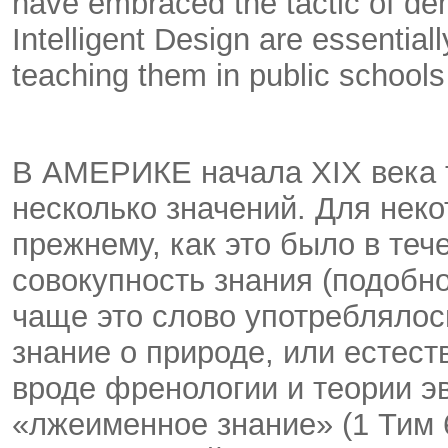
have embraced the tactic of de
Intelligent Design are essential
teaching them in public schools 
В АМЕРИКЕ начала XIX века т
несколько значений. Для нек
прежнему, как это было в теч
совокупность знания (подобно 
чаще это слово употреблялось
знание о природе, или естест
вроде френологии и теории э
«лжеименное знание» (1 Тим 6