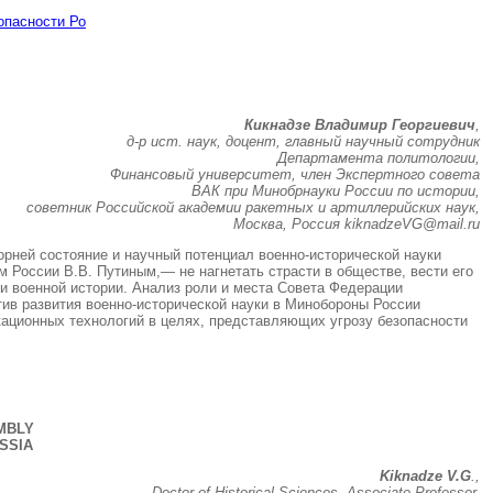
опасности Ро
Кикнадзе Владимир Георгиевич
,
д-р ист. наук, доцент, главный научный сотрудник
Департамента политологии,
Финансовый университет, член Экспертного совета
ВАК при Минобрнауки России по истории,
советник Российской академии ракетных и артиллерийских наук,
Москва, Россия kiknadzeVG@mail.ru
рней состояние и научный потенциал военно-исторической науки
 России В.В. Путиным,— не нагнетать страсти в обществе, вести его
и военной истории. Анализ роли и места Совета Федерации
ив развития военно-исторической науки в Минобороны России
ационных технологий в целях, представляющих угрозу безопасности
MBLY
SSIA
Kiknadze V.G
.,
Doctor of Historical Sciences, Associate Professor,