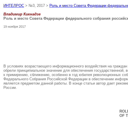
ИНТЕЛРОС
> №3, 2017 >
Роль и место Совета Федерации федерально
Владимир Кикнадзе
Роль и место Совета Федерации федерального собрания российс
19 ноября 2017
В условиях возрастающего информационного воздействия на граждан Р
обрели принципиальное значение для обеспечения государственной, в
к примирению, сближению, особенно в год юбилея революционных собы
Федерального Собрания Российской Федерации в обеспечении информа
является предметом данной работы. В конце статьи автор дает реко
России.
ROL
OF 