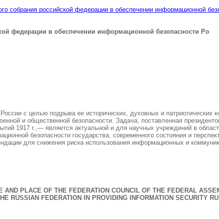
го собрания российской федерации в обеспечении информационной без
кой федерации в обеспечении информационной безопасности Ро
оссии с целью подрыва ее исторических, духовных и патриотических ко
оенной и общественной безопасности. Задача, поставленная президентом
тий 1917 г.,— является актуальной и для научных учреждений в област
ционной безопасности государства, современного состояния и перспект
мендации для снижения риска использования информационных и коммуник
E AND PLACE OF THE FEDERATION COUNCIL OF THE FEDERAL ASSE
THE RUSSIAN FEDERATION IN PROVIDING INFORMATION SECURITY RU