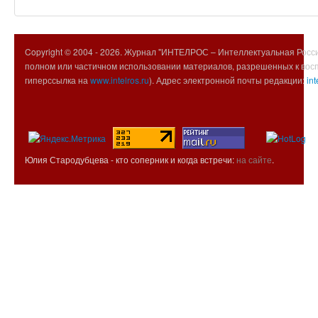
Copyright © 2004 -
2026. Журнал "ИНТЕЛРОС – Интеллектуальная Росси
полном или частичном использовании материалов, разрешенных к вос
гиперссылка на
www.intelros.ru
). Адрес электронной почты редакции:
int
Юлия Стародубцева - кто соперник и когда встречи:
на сайте
.