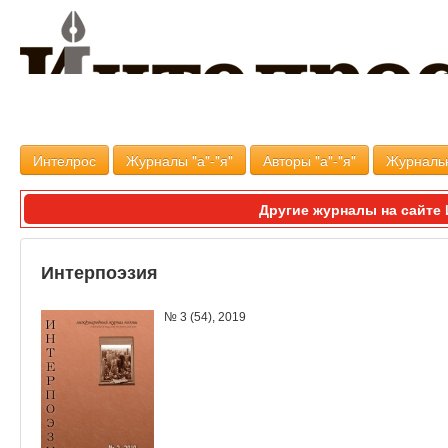
Интелрос
Журналы "а"-"я"
Авторы "а"-"я"
Журналь
Другие журналы на сайт
Интерпоэзия
№ 3 (54), 2019