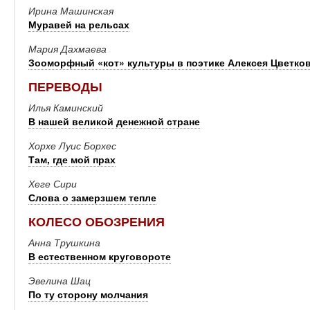
Ирина Машинская
Муравей на рельсах
Мария Дахмаева
Зооморфный «кот» культуры в поэтике Алексея Цветко
ПЕРЕВОДЫ
Илья Каминский
В нашей великой денежной стране
Хорхе Луис Борхес
Там, где мой прах
Хеге Сири
Слова о замерзшем тепле
КОЛЕСО ОБОЗРЕНИЯ
Анна Трушкина
В естественном круговороте
Эвелина Шац
По ту сторону молчания