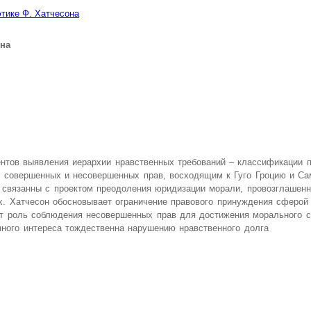
этике Ф. Хатчесона
она
нтов выявления иерархии нравственных требований – классификации п
 совершенных и несовершенных прав, восходящим к Гуго Гроцию и Са
и связанны с проектом преодоления юридизации морали, провозглашен
х. Хатчесон обосновывает ограничение правового принуждения сферой
ет роль соблюдения несовершенных прав для достижения морального 
онного интереса тождественна нарушению нравственного долга