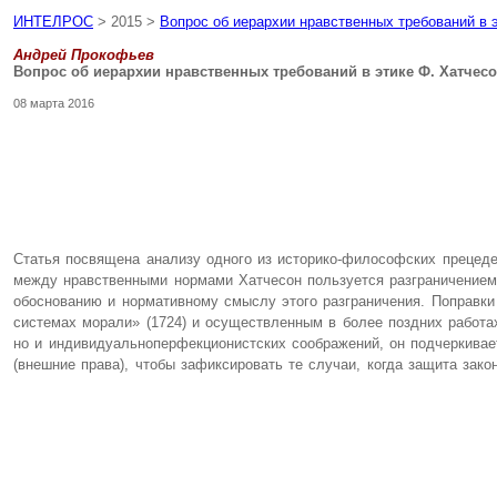
ИНТЕЛРОС
> 2015 >
Вопрос об иерархии нравственных требований в 
Андрей Прокофьев
Вопрос об иерархии нравственных требований в этике Ф. Хатчес
08 марта 2016
Статья посвящена анализу одного из историко-философских прецеде
между нравственными нормами Хатчесон пользуется разграничением
обоснованию и нормативному смыслу этого разграничения. Поправк
системах морали» (1724) и осуществленным в более поздних работа
но и индивидуальноперфекционистских соображений, он подчеркива
(внешние права), чтобы зафиксировать те случаи, когда защита зак