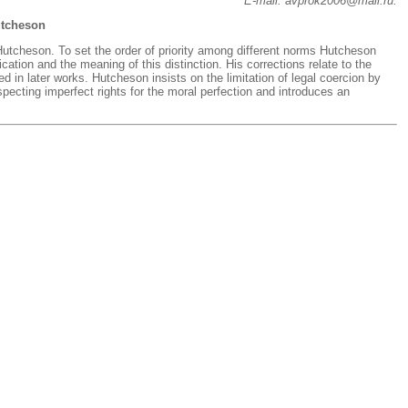
E-mail: avprok2006@mail.ru.
utcheson
 Hutcheson. To set the order of priority among different norms Hutcheson
tion and the meaning of this distinction. His corrections relate to the
ed in later works. Hutcheson insists on the limitation of legal coercion by
especting imperfect rights for the moral perfection and introduces an