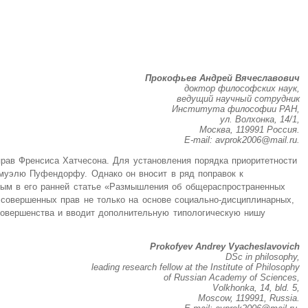
Прокофьев Андрей Вячеславович
доктор философских наук,
ведущий научный сотрудник
Института философии РАН,
ул. Волхонка, 14/1,
Москва, 119991 Россия.
E-mail: avprok2006@mail.ru.
рав Френсиса Хатчесона. Для установления порядка приоритетности
муэлю Пуфендорфу. Однако он вносит в ряд поправок к
ным в его ранней статье «Размышления об общераспространенных
 совершенных прав не только на основе социально-дисциплинарных,
совершенства и вводит дополнительную типологическую нишу
Prokofyev Andrey Vyacheslavovich
DSc in philosophy,
leading research fellow at the Institute of Philosophy
of Russian Academy of Sciences,
Volkhonka, 14, bld. 5,
Moscow, 119991, Russia.