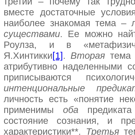
третий – почему так трудн
вместе достаточные услови
наиболее знакомая тема – 
существами
. Ее можно най
Роулза, и в «метафизич
Я.Хинтикки
[1]
.
Вторая
тема
атрибутивно наделенными с
приписываются психолог
интенциональные предика
личность есть «понятие нек
применимы
оба
предикат
состояние сознания, и пр
характеристики**.
Третья
те