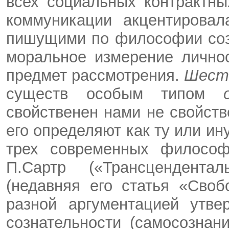
всех социальных контрактны
коммуникации акцентировал
пишущими по философии созн
моральное измерение лично
предмет рассмотрения.
Шест
существ особым типом
свойственен нами не свойст
его определяют как ту или и
трех современных философо
П.Сартр («Трансцендента
(недавняя его статья «Своб
разной аргументацией утве
сознательности (самосознан