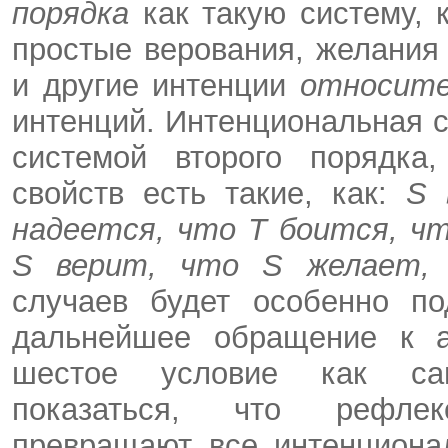
порядка
как такую систему,
простые верования, желания 
и другие интенции
относит
интенций. Интенциональная 
системой второго порядка
свойств есть такие, как:
S
надеется, что
T
боится, ч
S
верит, что
S
желает
случаев будет особенно по
дальнейшее обращение к а
шестое условие как сам
показаться, что рефлек
превращают все интенциона