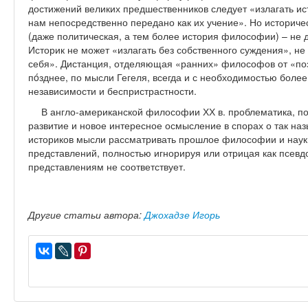
достижений великих предшественников следует «излагать ист
нам непосредственно передано как их учение». Но историчес
(даже политическая, а тем более история философии) – не 
Историк не может «излагать без собственного суждения», не
себя». Дистанция, отделяющая «ранних» философов от «по
пóзднее, по мысли Гегеля, всегда и с необходимостью более
независимости и беспристрастности.
В англо-американской философии ХХ в. проблематика, по
развитие и новое интересное осмысление в спорах о так н
историков мысли рассматривать прошлое философии и наук
представлений, полностью игнорируя или отрицая как псевд
представлениям не соответствует.
Другие статьи автора:
Джохадзе Игорь