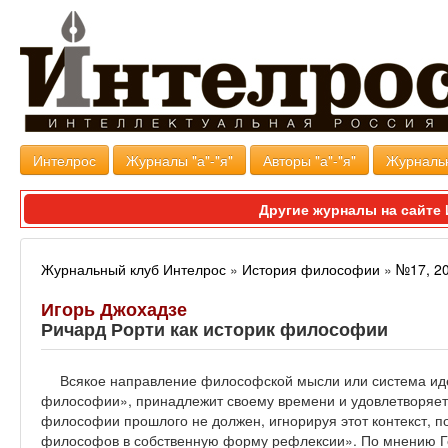
Интелрос
Журналы "а"-"я"
Авторы "а"-"я"
Журналь
Другие журналы на сайт
Журнальный клуб Интелрос
»
История философии
»
№17, 2
Игорь Джохадзе
Ричард Рорти как историк философии
Всякое направление философской мысли или система идей
философии», принадлежит своему времени и удовлетворяет
философии прошлого не должен, игнорируя этот контекст, п
философов в собственную форму рефлексии». По мнению Ге