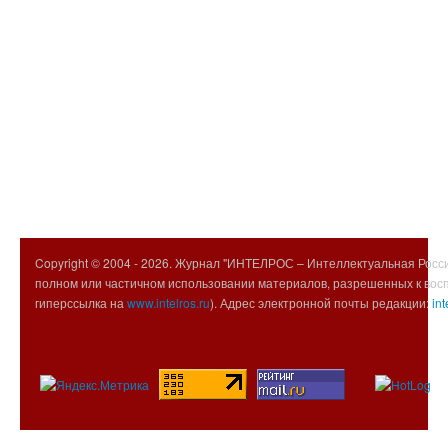
Copyright © 2004 -
2026. Журнал "ИНТЕЛРОС – Интеллектуальная Росси
полном или частичном использовании материалов, разрешенных к вос
гиперссылка на
www.intelros.ru
). Адрес электронной почты редакции:
int