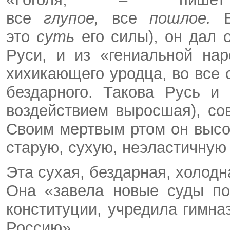
все
глупое,
все
пошлое.
это
суть
его силы), он дал
Руси, и из «гениальной на
хихикающего уродца, во все
бездарного. Такова Русь и 
воздействием выросшая), со
Своим мертвым ртом он высос
старую, сухую, неэластичную 
Эта сухая, бездарная, холод
Она «завела новые суды по
конституции, учредила гимна
Россию».