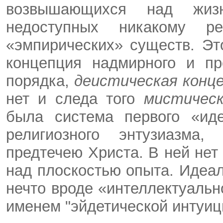
возвышающихся над жи
недоступных никакому р
«эмпирических» существ. Эт
концепция надмирного и пр
порядка,
деистическая конце
нет и следа того
мистичес
была система первого «иде
религиозного энтузиазма
предтечею Христа. В ней не
над плоскостью опыта. Идеа
нечто вроде «интеллектуальн
именем "эйдетической интуиц