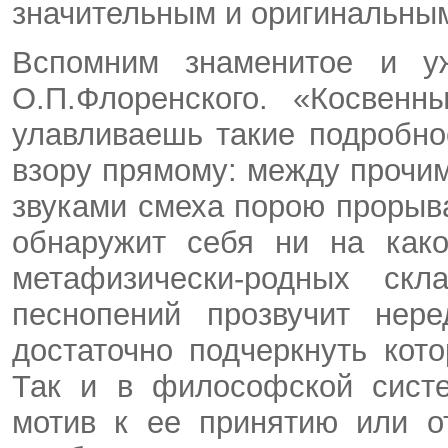
значительным и оригинальны
Вспомним знаменитое и уж
О.П.Флоренского. «Косвенн
улавливаешь такие подробно
взору прямому: между прочи
звуками смеха порою прорыва
обнаружит себя ни на како
метафизически-родных скл
песнопений прозвучит нере
достаточно подчеркнуть кот
Так и в философской систе
мотив к ее принятию или о