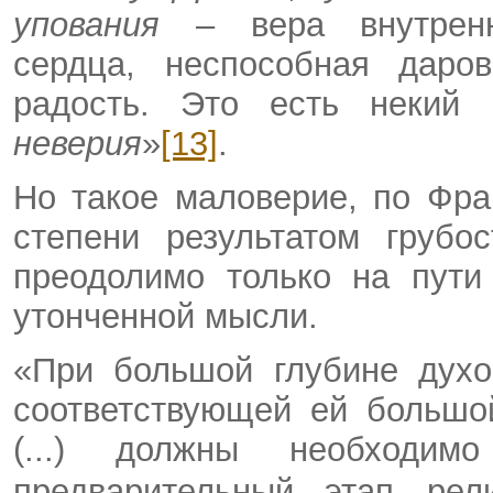
упования
– вера внутренн
сердца, неспособная даро
радость. Это есть некий
неверия
»
[13]
.
Но такое маловерие, по Фра
степени результатом груб
преодолимо только на пути
утонченной мысли.
«При большой глубине духо
соответствующей ей большо
(...) должны необходим
предварительный
этап рел