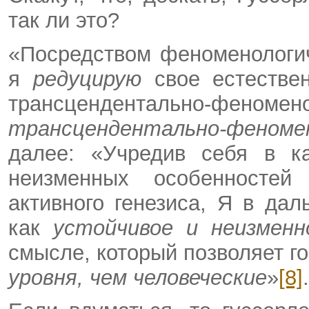
так ли это?
«Посредством феноменологич
я
редуцирую
свое естестве
трансцендентально-феноме
трансцендентально-феноме
далее: «Учредив себя в ка
неизменных особенностей
активного генезиса, Я в да
как
устойчивое и неизмен
смысле, который позволяет г
уровня, чем человеческие
»
[8]
.