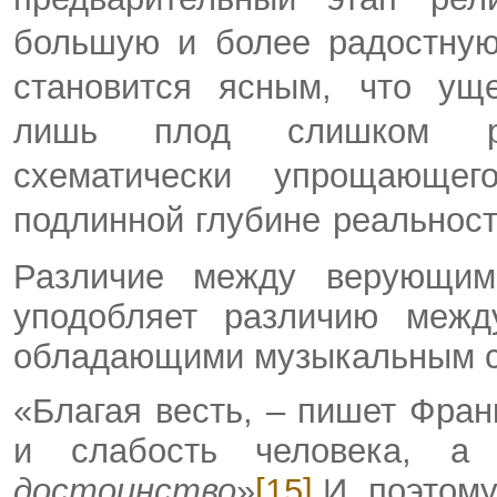
большую и более радостную
становится ясным, что уще
лишь плод слишком ра
схематически упрощающег
подлинной глубине реальнос
Различие между верующи
уподобляет различию меж
обладающими музыкальным с
«Благая весть, – пишет Франк
и слабость человека, 
достоинство
»
[15]
.И поэтому