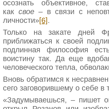
осознать объективное, ст
как
свое
– в связи с непов
личности»
[6]
.
Только на закате дней Ф
приближаться к своей подл
подлинная философия ест
воистину так. Да еще вдоба
человеческого тепла, обволак
Вновь обратимся к несравненн
сего заговорившему о себе в 
«Задумываешься, – пишет он
открыл Розанов или изобра