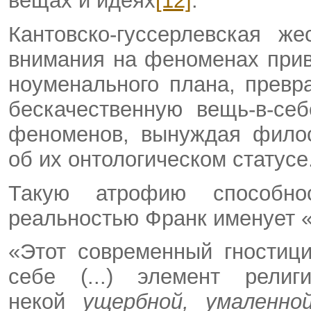
вещах и идеях
[12]
.
Кантовско-гуссерлевская ж
внимания на феноменах прив
ноуменального плана, превр
бескачественную вещь-в-се
феноменов, вынуждая филос
об их онтологическом статусе
Такую атрофию способнос
реальностью Франк именует 
«Этот современный гностиц
себе (...) элемент рели
некой
ущербной, умаленн