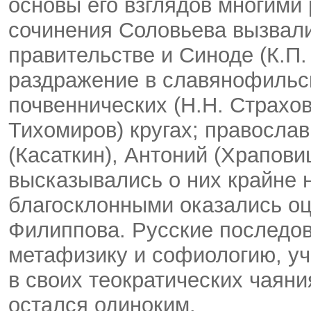
основы его взглядов многими
сочинения Соловьева вызвали
правительстве и Синоде (К.П.
раздражение в славянофильск
почвеннических (Н.Н. Страхов
Тихомиров) кругах; правосла
(Касаткин), Антоний (Храпови
высказывались о них крайне 
благосклонными оказались оце
Филиппова. Русские последо
метафизику и софиологию, уче
в своих теократических чаян
остался одиноким.