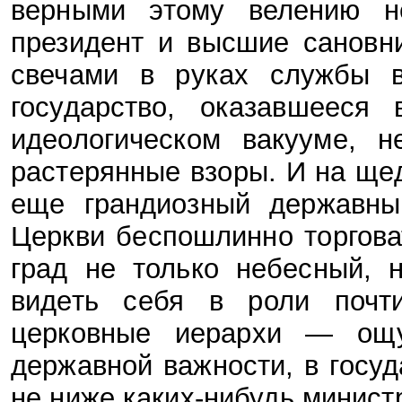
верными этому велению н
президент и высшие сановн
свечами в руках службы в
государство, оказавшееся
идеологическом вакууме, 
растерянные взоры. И на ще
еще грандиозный державны
Церкви беспошлинно торгова
град не только небесный,
видеть себя в роли почти
церковные иерархи — ощу
державной важности, в госуд
не ниже каких-нибудь министр