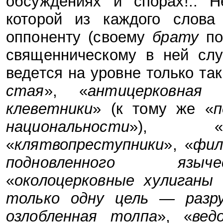
обсуждениях и спорах!.. Н
которой из каждого слова
оппоненту (своему
брату
по
священническому в ней слу
ведется на уровне только та
стая
», «
антицерковная 
клеветники
» (к тому же «
п
национальности
»), 
«
клятвопреступники
», «
фил
подновленного
языче
«
околоцерковные хулиганы 
только одну цель — разр
озлобленная толпа
», «
вед