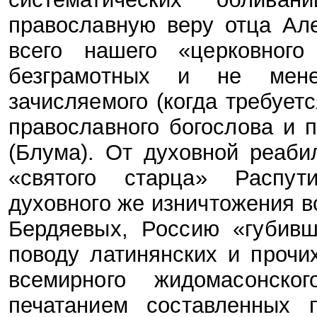
православную веру отца Ал
всего нашего «церковног
безграмотных и не мене
зачисляемого (когда требует
православного богослова и 
(Блума). От духовной реаби
«святого старца» Распут
духовного же изничтожения в
Бердяевых, Россию «губивш
поводу латинянских и прочи
всемирного жидомасонско
печатанием составленных 