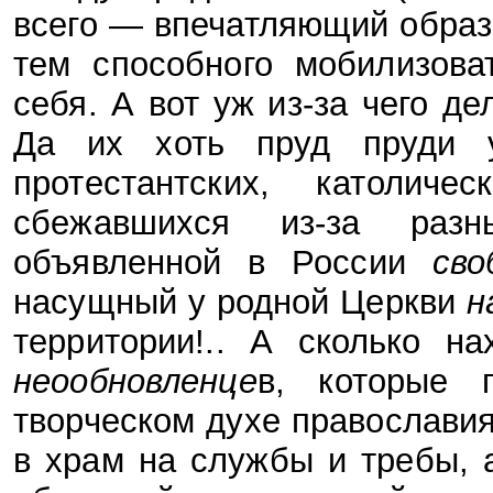
всего — впечатляющий образ
тем способного мобилизова
себя. А вот уж из-за чего де
Да их хоть пруд пруди 
протестантских, католиче
сбежавшихся из-за раз
объявленной в России
сво
насущный у родной Церкви
н
территории!.. А сколько н
неообновленце
в, которые 
творческом духе православия
в храм на службы и требы, 