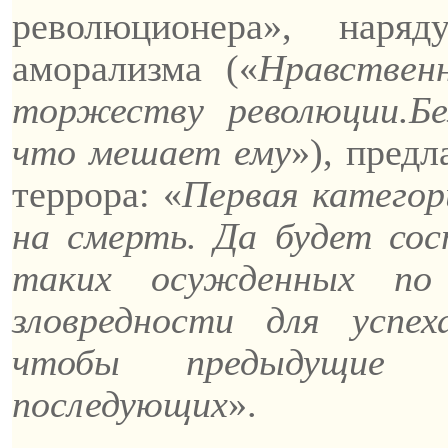
революционера», наря
аморализма («
Нравствен
торжеству революции.
Б
что мешает ему
»), предл
террора:
«
Первая катего
на смерть. Да будет со
таких осужденных по 
зловредности для успех
чтобы предыдущие 
последующих
».