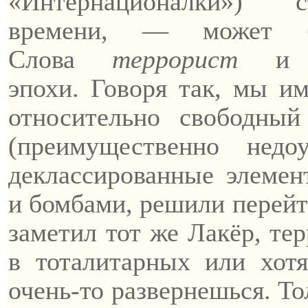
«
Интернационалки
») с
времени, — может бы
Слова
террорист
эпохи.
Говоря так, мы им
относительно свободны
(преимущественно недо
деклассированные элемен
и бомбами, решили перейти
заметил тот же
Лакёр
, те
в тоталитарных или хот
очень-то развернешься. То