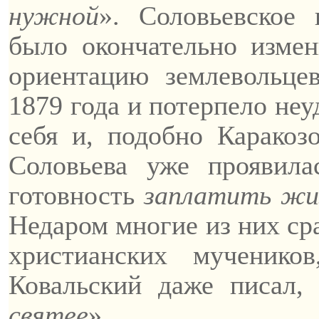
нужной
».
Соловьевское
п
было окончательно измен
ориентацию
землевольце
1879 года и потерпело неу
себя и, подобно Каракозо
Соловьева уже проявил
готовность
заплатить жи
Недаром многие из них ср
христианских мученико
Ковальский даже писал,
святее
».