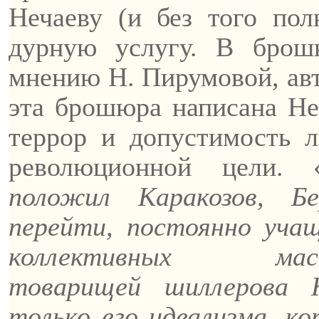
Нечаеву (и без того по
дурную услугу. В брош
мнению Н.
Пирумовой
, а
эта брошюра написана Не
террор и допустимость 
революционной цели. 
положил Каракозов, Б
перейти, постоянно учащ
коллективных м
товарищей
шиллерова
К
только его идеализма, 