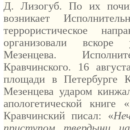
Д.
Лизогуб
. По их почи
возникает Исполнител
террористическое нап
организовали вскоре
Мезенцева. Исполни
Кравчинского. 16 авгус
площади в Петербурге К
Мезенцева ударом кинжал
апологетической книге 
Кравчинский писал: «
Не
приступом твердыни ца