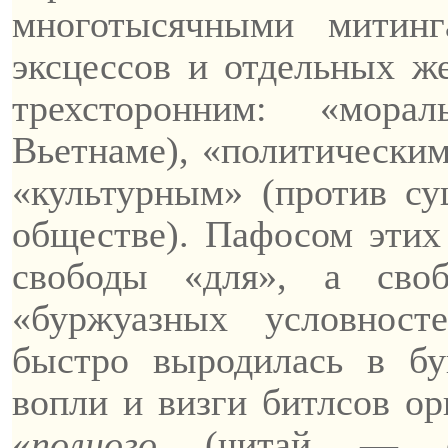
многотысячными митин
эксцессов и отдельных ж
трехсторонним: «мор
Вьетнаме), «политическим
«культурным» (против с
обществе).
Пафосом этих 
свободы «для», а сво
«буржуазных условност
быстро выродилась в бу
вопли и
визги
битлсов
орг
«
полного
(читай — се