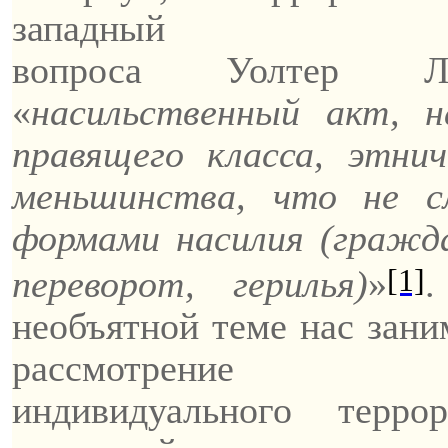
западный и
вопроса
Уолтер
Л
«
насильственный акт, 
правящего класса, этниче
меньшинства, что не с
формами насилия (гражда
[1]
переворот, герилья)
»
.
необъятной теме нас зани
рассмотрение от
индивидуального
террора