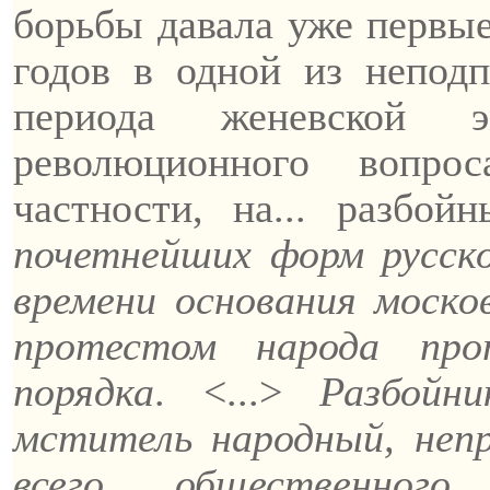
борьбы давала уже первые
годов в одной из непо
периода женевской 
революционного вопро
частности, на... разбой
почетнейших форм русск
времени основания моско
протестом народа пр
порядка
. <...>
Разбойн
мститель народный, неп
всего общественног