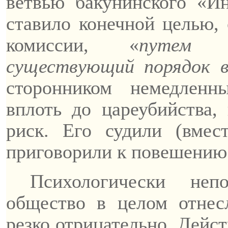
ветвью
бакунинского
«Инт
ставило конечной целью, 
комиссии, «
путем р
существующий порядок в
сторонником немедленн
вплоть до царе­убийства,
риск. Его судили (вме
приговорили к повешению
Психологически неп
общество в целом отнес
резко отрицательно. Дейс