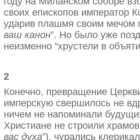
году на Миланском соборе в
своих епископов император К
ударив плашмя своим мечом по
ваш канон
”. Но было уже поз
неизменно “хрустели в объят
2
Конечно, превращение Церкви
имперскую свершилось не вд
ничем не напоминали будущих
Христиане не строили храмов
вас духа
”), чурались клерикал