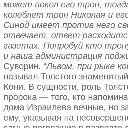
может покол его трон, тогда
колеблет трон Николая и ег
Синод имеет против него св
отвечает, ответ расходится
газетах. Попробуй кто трон
и наша администрация подж
Суворин. “
Львом, при рыке к
называл Толстого знаменитый
Кони. В сущности, роль Толс
пророка — того, кто напомин
дома Израилева вечные, но з
ему, указывая на несовершен
самые погрязшие в разврате 