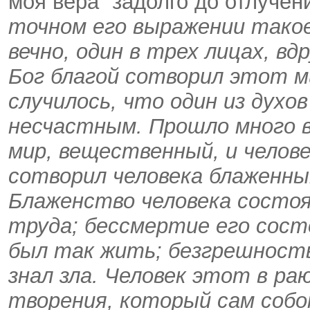
моя вера” задолго до отлучени
точном его выражении тако
вечно, один в трех лицах, вд
Бог благой сотворил этот ми
случилось, что один из духо
несчастным. Прошло много в
мир, вещественный, и челове
сотворил человека блаженн
Блаженство человека состоял
труда; бессмертие его сост
был так жить; безгрешность
знал зла. Человек этот в ра
творения, который сам собою