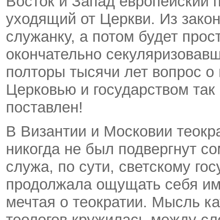
Восток и Запад европейский 
уходящий от Церкви. Из зако
служанку, а потом будет прос
окончательно секуляризовавш
полторы тысячи лет вопрос 
Церковью и государством так
поставлен!
В Византии и Московии теокр
никогда не был подвергнут с
служа, по сути, светскому го
продолжала ощущать себя имп
мечтая о теократии. Мысль ка
теологов кружилась между сл