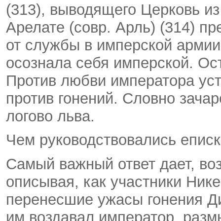
(313), выводящего Церковь из
Арелате (совр. Арль) (314) 
от службы в имперской армии
осознала себя имперской. О
Против любви императора уст
против гонений. Словно зача
логово льва.
Чем руководствовались епис
Самый важный ответ дает, во
описывая, как участники Нике
перенесшие ужасы гонения Ди
им воздавал император, разм