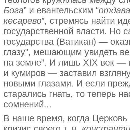
Бога
” и евангельским “
отдава
кесарево
”, стремясь найти и
государственной власти. Но 
государства (Ватикан) — ока
глазу”, мешающим увидеть ве
на земле”. И лишь ХIХ век —
и кумиров — заставил взглян
новыми глазами. И если преж
старались гнать, то теперь 
сомнений...
В наше время, когда Церков
кризис своего т. н.
константи