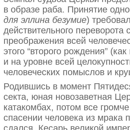
в образе раба. Принятие одног
для эллина безумие
) требова
действительного переворота 
преображения всей человечес
этого “второго рождения” (как
и на уровне всей целокупност
человеческих помыслов и кру
Родившись в момент Пятидес
секта, юная новозаветная Це
катакомбах, потом все громч
спасении человека из мрака п
сдался. Кесарь великой импе