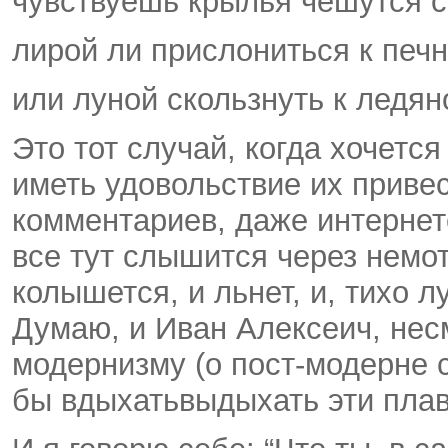
чувствуешь крылья чешутся с
лирой ли прислониться к печ
или луной скользнуть к ледян
Это тот случай, когда хочетс
иметь удовольствие их привес
комментариев, даже интернето
все тут слышится через немот
колышется, и льнет, и, тихо лу
Думаю, и Иван Алексеич, нес
модернизму (о пост-модерне с
бы вдыхать­выдыхать эти пла