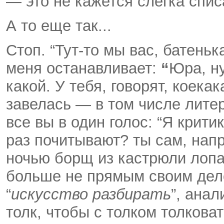
— это не кажется слегка спи
А то еще так...
Стоп. “Тут-то мы вас, батенька
меня останавливает:
“
Юра, ну
какой. У тебя, говорят, кое­к
завелась — в том числе лите
все вы в один голос: “Я крити
раз почитывают? ты сам, напр
ночью борщ из кастрюли лопал
больше не прямым своим делом
“
искусство
разбирать
”, анал
толк, чтобы с толком толкова