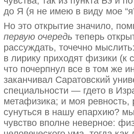
чувства; так из пункта Бэ и по
до Я (я не имею в виду мое “я
Но это открытие значило, пом
первую очередь
теперь откры
рассуждать, точечно мыслить:
в лирику приходят физики (к с
что почерпнул все в том же и
заканчивал Саратовский унив
специальности — где­то в Изр
метафизика; и моя ревность, 
сунуться в нашу епархию? мы
чувство вполне неверное: фи
человеческого ума, тогда как