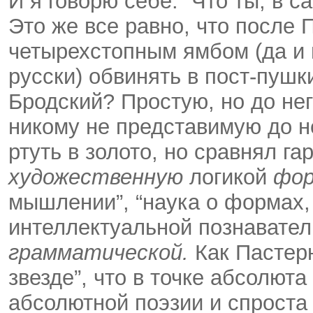
И я говорю себе: “Что ты, в с
Это же все равно, что после
четырехстопным ямбом (да и 
русски) обвинять в пост-пушк
Бродский? Простую, но до нег
никому не представимую до н
ртуть в золото, но сравнял га
художественную
логикой
фор
мышлении”, “наука о формах,
интеллектуальной познавател
грамматической.
Как Пастерн
звезде”, что в точке абсолют
абсолютной поэзии и спроста и