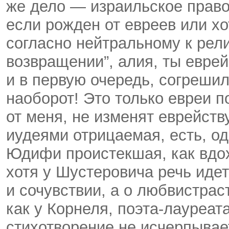
же дело — израильское право:
если рожден от евреев или хот
согласно нейтральному к рели
возвращении”, алия, ты еврей
и в первую очередь, согрешил
наоборот! Это только евреи п
от меня, не изменят еврейству
иудеями отрицаемая, есть, од
Юдифи проистекшая, как вдо
хотя у Шустеровича речь иде
и сочувствии, а о любви­страс
как у Корнеля, поэта-лауреата
стихотворение не исчерпывает