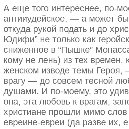
А еще того интереснее, по-мо
антииудейское, — а может быт
откуда рукой подать и до хрис
Юдифи” не только как геройск
сниженное в “Пышке” Мопасс
кому не лень) из тех времен,
женском изводе темы Героя, —
врагу — до совсем тесной лю
душами. И по-моему, это удив
она, эта любовь к врагам, за
христиане прошли мимо слов 
евреи­не-евреи (да разве их,