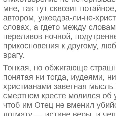
мне, так тут сквозит потайно
автором, уже­едва-ли-не-христ
словах, а где­то между слова
переливов ночной, подутренн
прикосновения к другому, лю
врагу.
Тонкая, но обжигающе страшн
понятая ни тогда, иудеями, н
христианами заветная мысль 
смертном кресте молился об
чтоб им Отец не вменил убийс
догмату — истине веры, и чел