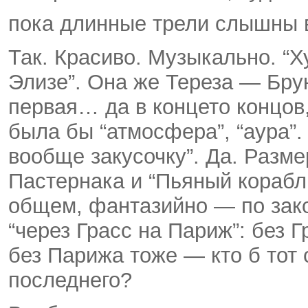
пока длинные трели слышны 
Так. Красиво. Музыкально. “Х
Элизе”. Она же Тереза — Бр
первая… да в конце­то концов,
была бы “атмосфера”, “аура”.
вообще закусочку”. Да. Размер
Пастернака и “Пьяный корабль
общем, фантазийно — по зако
“через Грасс на Париж”: без 
без Парижа тоже — кто б тот
последнего?