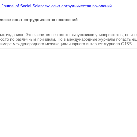
ournal of Social Science»: опыт сотрудничества поколений
ience»: опыт сотрудничества поколений
х изданиях. Это касается не только выпускников университетов, но и те
росто по различным причинам. Но в международные журналы попасть ещ
примере международного междисциплинарного интернет-журнала GJSS