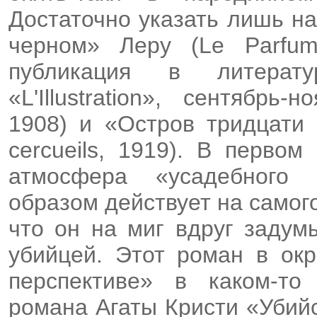
Достаточно указать лишь н
черном» Леру (Le Parfu
публикация в литерат
«L'Illustration», сентябр
1908) и «Остров тридцати г
cercueils, 1919). В перво
атмосфера «усадебного 
образом действует на самог
что он на миг вдруг задум
убийцей. Этот роман в ок
перспективе» в каком-то
романа Агаты Кристи «Убий