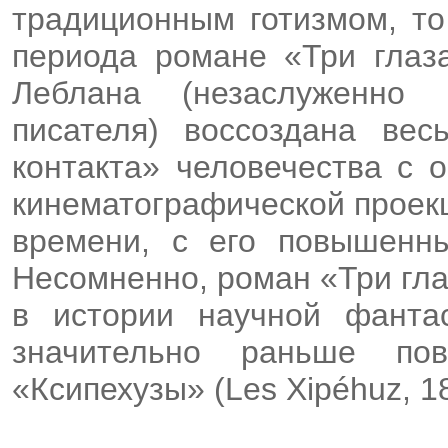
традиционным готизмом, то
периода романе «Три глаза
Леблана (незаслуженно 
писателя) воссоздана ве
контакта» человечества с 
кинематографической проек
времени, с его повышенны
Несомненно, роман «Три гл
в истории научной фантас
значительно раньше по
«Ксипехузы» (Les Xipéhuz, 1