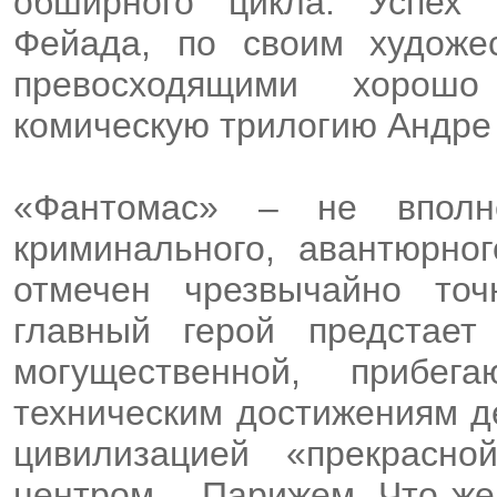
обширного цикла. Успех
Фейада, по своим художе
превосходящими хорош
комическую трилогию Андре
«Фантомас» – не вполн
криминального, авантюрно
отмечен чрезвычайно то
главный герой предстает
могущественной, прибе
техническим достижениям д
цивилизацией «прекрасн
центром – Парижем. Что же