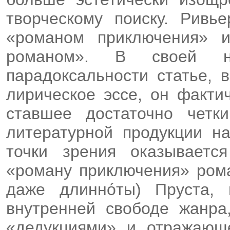
творческому поиску. Ривь
«романом приключения» 
романом». В своей не
парадоксальности статье,
лирическое эссе, он факти
ставшее достаточно четк
литературной продукции н
точки зрения оказываетс
«роману приключения» рома
даже длиннóты) Пруста, 
внутренней свободе жанра
«дедукциями» и отражающе