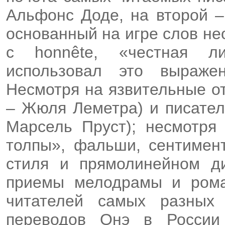
Альфонс Доде, на второй – 
основанный на игре слов неол
с honnête, «честная ли
использовал это выраже
Несмотря на язвительные о
– Жюля Леметра) и писател
Марсель Пруст); несмотря 
толпы», фальши, сентимент
стиля и прямолинейном ди
приемы мелодрамы и рома
читателей самых разных 
переводов Онэ в России