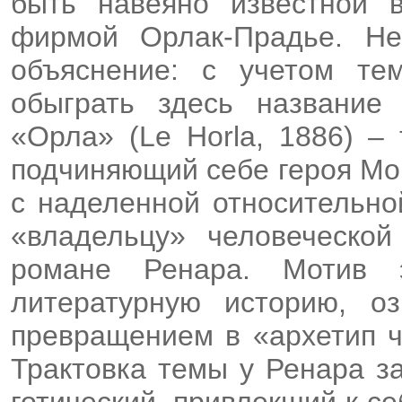
быть навеяно известной 
фирмой Орлак-Прадье. Не
объяснение: с учетом те
обыграть здесь название 
«Орла» (Le Horla, 1886) –
подчиняющий себе героя Мо
с наделенной относительно
«владельцу» человеческой
романе Ренара. Мотив 
литературную историю, о
превращением в «архетип че
Трактовка темы у Ренара за
готический, привлекший к 