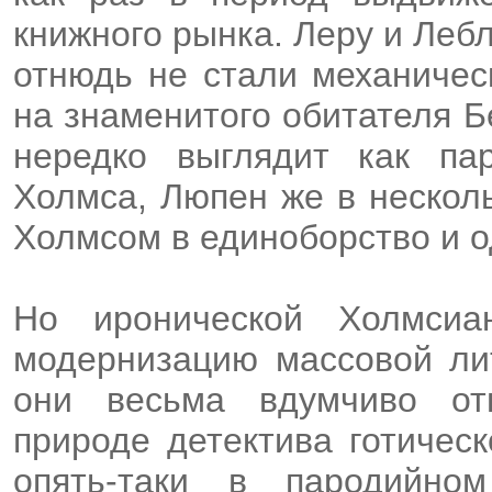
книжного рынка. Леру и Леб
отнюдь не стали механичес
на знаменитого обитателя Б
нередко выглядит как па
Холмса, Люпен же в нескол
Холмсом в единоборство и о
Но иронической Холмсиа
модернизацию массовой лит
они весьма вдумчиво от
природе детектива готичес
опять-таки в пародийно