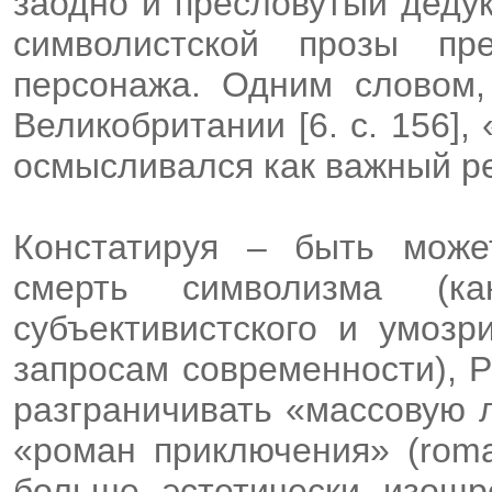
заодно и пресловутый деду
символистской прозы пр
персонажа. Одним словом,
Великобритании [6. с. 156]
осмысливался как важный р
Констатируя – быть може
смерть символизма (ка
субъективистского и умозр
запросам современности), 
разграничивать «массовую лит
«роман приключения» (roma
больше эстетически изощр