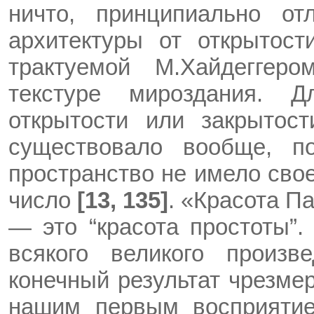
ничто, принципиально от
архитектуры от открытост
трактуемой М.Хайдеггер
текстуре мироздания. 
открытости или закрытост
существовало вообще, по
пространство не имело сво
число
[13, 135]
. «Красота П
— это “красота простоты”.
всякого великого произве
конечный результат чрезме
нашим первым восприят