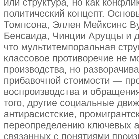
или структура, но как конфл
политический концепт. Основ
Томпсона, Эллен Мейксинс Ву
Бенсаида, Чинции Аруццы и др
что мультитемпоральная струк
классовое противоречие не м
производства, но разворачива
прибавочной стоимости — про
воспроизводства и обращения
того, другие социальные дви
антирасистские, промигрантски
переопределению ключевых ас
связанных с понятиями произ