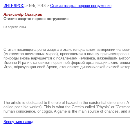
ИНТЕЛРОС
> №5, 2013 >
Стихия азарта: первое погружение
Александр Секацкий
Стихия азарта: первое погружение
03 апреля 2014
Статья посвящена роли азарта в экзистенциальном измерении человеч
(множество возможных миров), пресекаемая в пользу привилегированн
природы вновь нарушается с появлением человека, важнейшим антроп
Именно Игра и становится первичной формой организации экзистенциа
Игра, образующая свой Архив, становится динамической схемой истор
The article is dedicated to the role of hazard in the existential dimension. A
called possible worlds). This is what the Greeks called “Physis” or “Cosm
human conscience, or cogito. A game is the main source of chances, and at 
Вернуться назад