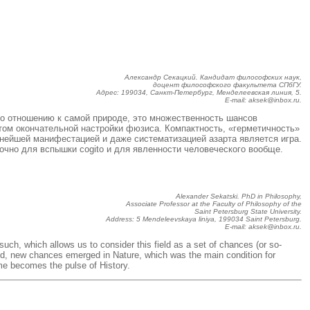
Александр Секацкий. Кандидат философских наук,
доцент философского факультета СПбГУ.
Адрес: 199034, Санкт-Петербург, Менделеевская линия, 5.
E-mail: aksek@inbox.ru.
по отношению к самой природе, это множественность шансов
том окончательной настройки фюзиса. Компактность, «герметичность»
нейшей манифестацией и даже систематизацией азарта является игра.
очно для вспышки cogito и для явленности человеческого вообще.
Alexander Sekatski. PhD in Philosophy,
Associate Professor at the Faculty of Philosophy of the
Saint Petersburg State University.
Address: 5 Mendeleevskaya liniya, 199034 Saint Petersburg.
E-mail: aksek@inbox.ru.
 such, which allows us to consider this field as a set of chances (or so-
rld, new chances emerged in Nature, which was the main condition for
ime becomes the pulse of History.