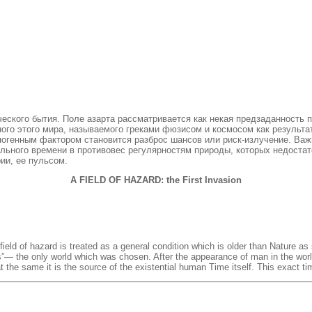
еского бытия. Поле азарта рассматривается как некая предзаданность 
ого этого мира, называемого греками фюзисом и космосом как результа
огенным фактором становится разброс шансов или риск-излучение. Важ
льного времени в противовес регулярностям природы, которых недостат
ии, ее пульсом.
A FIELD OF HAZARD: the First Invasion
 field of hazard is treated as a general condition which is older than Nature as
os”— the only world which was chosen. After the appearance of man in the wo
the same it is the source of the existential human Time itself. This exact t