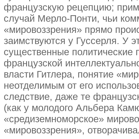
французскую рецепцию; при
случай Мерло-Понти, чьи ком
«мировоззрения» прямо прои
заимствуются у Гуссерля. У э
существенные политические 
французской интеллектуально
власти Гитлера, понятие «ми
неотделимым от его использо
следствие, даже те французск
(как у молодого Альбера Кам
«средиземноморское» мирово
«мировоззрения», отворачива