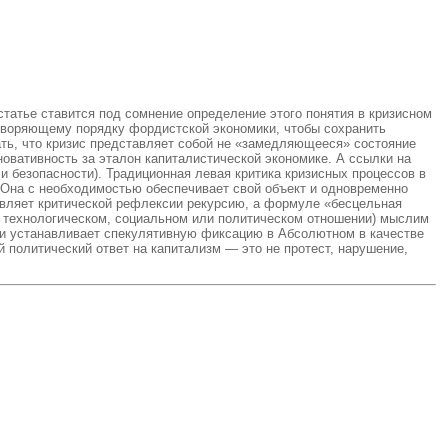
татье ставится под сомнение определение этого понятия в кризисном
отворяющему порядку фордистской экономики, чтобы сохранить
ать, что кризис представляет собой не «замедляющееся» состояние
вативность за эталон капиталистической экономике. А ссылки на
 безопасности). Традиционная левая критика кризисных процессов в
 Она с необходимостью обеспечивает свой объект и одновременно
авляет критической рефлексии рекурсию, а формуле «бесцельная
(в технологическом, социальном или политическом отношении) мыслим
ли устанавливает спекулятивную фиксацию в Абсолютном в качестве
 политический ответ на капитализм — это не протест, нарушение,