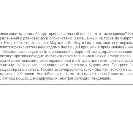
ики капитализма обходят принципиальный вопрос: что такое кризис? В с
 и влечения к равновесию и спокойствию, замешанных на тоске по умир
. Вместо этого, отсылая к Марксу и Делёзу и Гваттари, можно утвержд
вляются результатом необходимо падающей прибыли в принимающей инно
иберальных инициатив (в финансовой сфере, области здравоохранения и
тику: критика исходит из сдвига объекта знания в некую сферу права.
ором «прометеевский» акселерационизм в области политики противопост
рнативу: «ускорение + направление = переход к будущему». Прогресс 
зации справа и слева. Проект акселерационистской (политической) мыс
олитической ереси. Настойчивость в том, что единственный радикальный
их, отчуждающих, декодирующих, абстрагирующих тенденций.