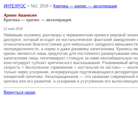
ИНТЕЛРОС
> №2, 2018 >
Критика — кризис — акселерация
Армен Аванесян
Критика — кризис — акселерация
21 мая 2018
Набившие оскомину разговоры о перманентном кризисе мировой эконом
дискурсе, который исходит из ностальгических фантазий замедления
относительное благосостояние для небольшого западного меньшинства
неопределенности, а норму и даже динамику капитализма. Кризисы я
кризис являются лишь предлогом для постоянного развертывания неол
капитализме лишь легитимирует стоящую за ними неолиберальную поли
конституирует субъект критического высказывания. Развиваемый авт
скорость + бесполезное торможение = ностальгия по застою» — альте
только через ускорение, игнорирующее подтягивающиеся ретерритори
конкретной политики. Акселерационизм — это название современной п
критика или его развитие, а ускорение и усугубление его вытесняющ
Вернуться назад