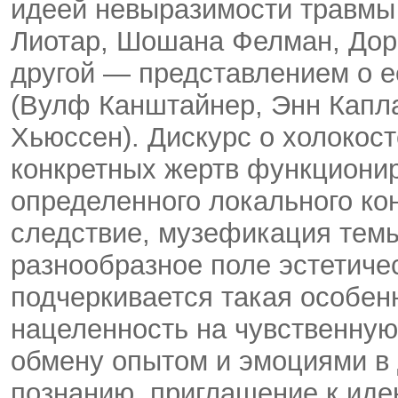
идеей невыразимости травмы
Лиотар, Шошана Фелман, Дори 
другой — представлением о е
(Вулф Канштайнер, Энн Капл
Хьюссен). Дискурс о холокост
конкретных жертв функционир
определенного локального кон
следствие, музефикация тем
разнообразное поле эстетичес
подчеркивается такая особенн
нацеленность на чувственную
обмену опытом и эмоциями в
познанию, приглашение к ид