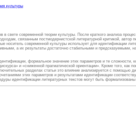
рия культуры
в в свете современной теории культуры. После краткого анализа процес
одходам, связанным постмодернистской литературной критикой, автор 
ые носитель современной культуры использует для идентификации лите
ктивными, а их результаты достаточно стабильными и предсказуемыми,
ентификации, формальное значение этих параметров и те сложности, ко
скурса» и «сниженной прагматической ориентации». Кроме того, как по
ключительных разделах статьи это влияние анализируется с помощью дис
етаниями этих параметров и результатами идентификации соответствующ
едуры идентификации литературных текстов могут быть формализованы