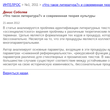
ИНТЕЛРОС
> №1, 2011 >
«Что такое литература?» и современная тео
Денис Соболев
«Что такое литература?» и современная теория культуры
21 июня 2012
В статье анализируется проблема идентификации литературных тексто
«эссенциалистского» видения проблемы к различным теоретическим п
терминах. Целью является формализация тех кодов и процедур, котор
бессознательно. Несмотря на то, что эти процедуры являются колле
многопараметральными.
Автор анализирует основные параметры, входящие в эти процедуры ид
параметрах «сниженной референциальности», «рекурсивной функции ди
параметров различно для стихотворных и прозаических текстов. В за
большинстве случаев существует соответствие между устойчивыми соч
несмотря на свою историческую изменчивость, бессознательные проц
Вернуться назад