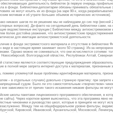
 обеспечивающих деятельность библиотек (в первую очередь профильног
ала в фонде. Библиотеки-депозитарии обязаны принимать обязательные 
виях не могут изъять их из фонда (на заре 90-х, когда разрабатывались
ским мотивам и об утрате больших объемов исторических источников).
ако никаких шагов по ее решению мы не наблюдаем до сих пор (весной 
порных вопросов). Де-факто на сегодняшний день библиотеки сами, на
ющие ведомственные инструкции
[ Библиотеки между антиэкстремизмом 
 тем более достойна уважения, что антиэкстремистские предостережен
актически для имитации антиэкстремистской деятельности.
личие в фонде экстремистского материала и отсутствие в библиотеке Фе
» виде в настоящее время занимает около 50 страниц). Из-за непрозрач
ками. Однако можно не сомневаться, что они исчисляются сотнями: тол
 Новосибирской, Волгоградской областях, Республиках Алтай, Северная 
ой статистики являются соответствующие предупреждения образовател
ие в полной мере запрета интернет-доступа к материалам, признанным 
а, помимо упомянутой выше проблемы идентификации материала, призна
атем – в отдельных случаях) довольно странную практику: при запрете 
 запрещенный судом. Было ли это самостоятельным «творчеством» чинов
 вне зависимости от причин такого искажения никакие фильтры не могут 
ийские школы пакетами лицензионного программного обеспечения, в кот
ие сайты). Через короткое время выяснилось, что эта программа явно не
стные чиновники и руководство школ, которые в принципе не могут исп
 незаслуженно. Между тем на общефедеральном уровне фильтры, видимо,
бургской, Кировской, Ивановской, Архангельской, Московской, Ленингр