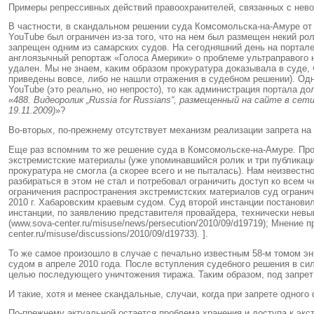
Примеры репрессивных действий правоохранителей, связанных с нево
В частности, в скандальном решении суда Комсомольска-на-Амуре от 
YouTube был ограничен из-за того, что на нем был размещен некий ро
запрещен одним из самарских судов. На сегодняшний день на портале 
англоязычный репортаж «Голоса Америки» о проблеме ультраправого н
удален. Мы не знаем, каким образом прокуратура доказывала в суде, 
приведены вовсе, либо не нашли отражения в судебном решении). Од
YouTube (это реально, но непросто), то как администрация портала 
«
488. Видеоролик „Russia for Russians“, размещенный на сайте в се
19.11.2009)
»?
Во-вторых, по-прежнему отсутствует механизм реализации запрета на
Еще раз вспомним то же решение суда в Комсомольске-на-Амуре. Про
экстремистские материалы (уже упоминавшийся ролик и три публикации
прокуратура не смогла (а скорее всего и не пыталась). Нам неизвест
разбираться в этом не стал и потребовал ограничить доступ ко всем 
ограничения распространения экстремистских материалов суд ограни
2010 г. Хабаровским краевым судом. Суд второй инстанции постанови
инстанции, по заявлению представителя провайдера, технически невы
(www.sova-center.ru/misuse/news/persecution/2010/09/d19719); Мнение 
center.ru/misuse/discussions/2010/09/d19733). ]
.
То же самое произошло в случае с печально известным 58-м томом эн
судом в апреле 2010 года. После вступления судебного решения в сил
целью последующего уничтожения тиража. Таким образом, под запрет 
И такие, хотя и менее скандальные, случаи, когда при запрете одного
По-прежнему актуальной остается проблема хранения и доступа к экс