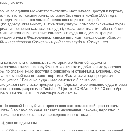
нны, но есть.
ам из-за единичных «экстремистских» материалов, доступ к порталу
а, что это тот самый ролик, который был еще в ноябре 2009 года
», один из них – рекламный ролик неонацистов, второй –
(по адресу, указанному в иске прокуратуры Комсомольска-на-Амуре),
ериал из решения самарского суда (доказательства эти либо не были
ожить исполнение решение самарского суда на администрацию
нформация о нем в Федеральном списке выглядит следующим образом:
009 и определение Самарского районного суда г. Самары от
ем конкретным страницам, на которых ею были обнаружены
ии располагались на зарубежных хостингах и добиться их удаления
уры по ограничению доступа к конкретным страницам. Впрочем, суд
попали крупнейшие интернет-порталы. Фактически под предлогом
вляющимися
[ Решение суда было отменено 3 сентября
ам, указанным в иске прокуратуры. Однако такое решение суда второй
вске вновь разрешили Youtube // Центр «СОВА». 2010. 13 сентября
be // Там же. 2010. 14 сентября (www.sova-
 о Чеченской Республике, признанная экстремистской Грозненским
отек (что само по себе является нарушением закона), вероятно, с
тома, но и все остальные вошедшие в него тексты.
а), уже не единичны.
е в 2009 году мы указывали на существование прямых противоречий