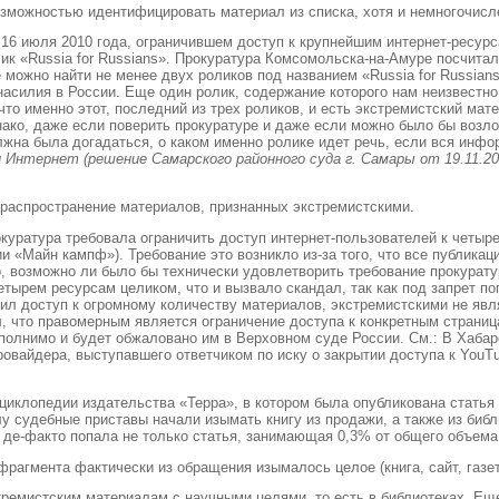
зможностью идентифицировать материал из списка, хотя и немногочисле
16 июля 2010 года, ограничившем доступ к крупнейшим интернет-ресурс
лик «Russia for Russians». Прокуратура Комсомольска-на-Амуре посчитал
можно найти не менее двух роликов под названием «Russia for Russians
асилия в России. Еще один ролик, содержание которого нам неизвестно 
что именно этот, последний из трех роликов, и есть экстремистский мат
нако, даже если поверить прокуратуре и даже если можно было бы возл
должна была догадаться, о каком именно ролике идет речь, если вся и
ти Интернет (решение Самарского районного суда г. Самары от 19.11.2
 распространение материалов, признанных экстремистскими.
куратура требовала ограничить доступ интернет-пользователей к четыр
 «Майн кампф»). Требование это возникло из-за того, что все публикац
но, возможно ли было бы технически удовлетворить требование прокурат
четырем ресурсам целиком, что и вызвало скандал, так как под запрет 
чил доступ к огромному количеству материалов, экстремистскими не я
л, что правомерным является ограничение доступа к конкретным страниц
полнимо и будет обжаловано им в Верховном суде России. См.: В Хабаро
провайдера, выступавшего ответчиком по иску о закрытии доступа к YouTu
циклопедии издательства «Терра», в котором была опубликована статья
у судебные приставы начали изымать книгу из продажи, а также из библи
де-факто попала не только статья, занимающая 0,3% от общего объема 
 фрагмента фактически из обращения изымалось целое (книга, сайт, газет
тремистским материалам с научными целями, то есть в библиотеках. Ещ