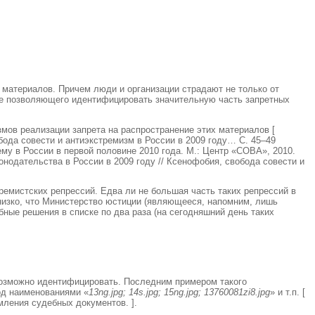
материалов. Причем люди и организации страдают не только от
, не позволяющего идентифицировать значительную часть запретных
змов реализации запрета на распространение этих материалов
[
бода совести и антиэкстремизм в России в 2009 году… С. 45–49
 ему в России в первой половине 2010 года. М.: Центр «СОВА», 2010.
конодательства в России в 2009 году // Ксенофобия, свобода совести и
ремистских репрессий. Едва ли не большая часть таких репрессий в
 низко, что Министерство юстиции (являющееся, напомним, лишь
ные решения в списке по два раза (на сегодняшний день таких
евозможно идентифицировать. Последним примером такого
од наименованиями «
13ng.jpg; 14s.jpg; 15ng.jpg; 13760081zi8.jpg
» и т.п.
[
мления судебных документов. ]
.