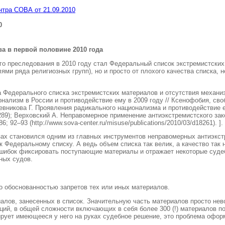
тра СОВА от 21.09.2010
0
а в первой половине 2010 года
 преследования в 2010 году стал Федеральный список экстремистских 
лями ряда религиозных групп), но и просто от плохого качества списка
 Федерального списка экстремистских материалов и отсутствия механи
нализм в России и противодействие ему в 2009 году // Ксенофобия, сво
 Кожевникова Г. Проявления радикального национализма и противодействие
d19289); Верховский А. Неправомерное применение антиэкстремистского за
 92–93 (http://www.sova-center.ru/misuse/publications/2010/03/d18261). ]
.
зах становился одним из главных инструментов неправомерных антиэкст
к Федеральному списку. А ведь объем списка так велик, а качество так
шибок фиксировать поступающие материалы и отражает некоторые судеб
ных судов.
о обоснованностью запретов тех или иных материалов.
риалов, занесенных в список. Значительную часть материалов просто н
иций, в общей сложности включающих в себя более 300 (!) материалов п
ирует имеющееся у него на руках судебное решение, это проблема офор