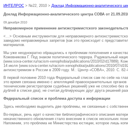
ИНТЕЛРОС
> №22, 2010 >
Доклад Информационно-аналитического цен
Доклад Информационно-аналитического центра СОВА от 21.09.201
09 декабря 2010
Неправомерное применение антиэкстремистского законодательств
<…> Основным инструментом для неправомерного антиэкстремистского
заведомо неправомерных запретов (как это происходит с представите
материалов.
Мы уже неоднократно обращались к проблемам пополнения и качества
Кожевникова Г. Под знаком политического террора. Радикальный нацио
(www.sova-center.ru/racism-xenophobia/publications/2010/02/d17889);
14 июля (www.sova-center.ru/racism-xenophobia/publications/2010/07/
антиэкстремизм в России в 2009 году. М.: Центр «СОВА», 2010. С. 82–86;
В первой половине 2010 года Федеральный список сам по себе на гла
это время связана именно с апелляцией правоохранительных органов 
техническим регистратором судебных решений) уже не способно без о
дублей в списке два), не считая дублирующих друг друга решений раз
Федеральный список и проблема доступа к информации
Здесь необходимо выделить две проблемы, не связанные с собственн
Во-первых, речь идет о качестве библиографического описания мате
некачественного обновления стало внесение в список нескольких поз
Напомним, это проблема не Министерства юстиции, которое лишь коп