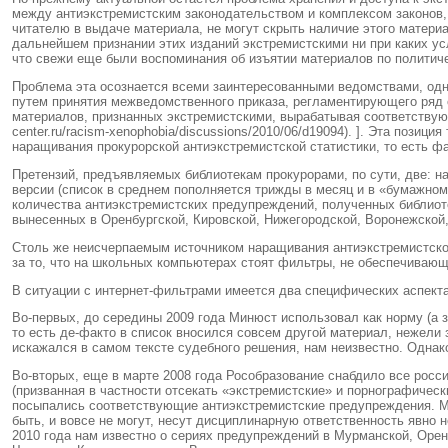
между антиэкстремистским законодательством и комплексом законов,
читателю в выдаче материала, не могут скрыть наличие этого матери
дальнейшем признании этих изданий экстремистскими ни при каких усло
что свежи еще были воспоминания об изъятии материалов по политиче
Проблема эта осознается всеми заинтересованными ведомствами, одн
путем принятия межведомственного приказа, регламентирующего ряд с
материалов, признанных экстремистскими, вырабатывая соответству
center.ru/racism-xenophobia/discussions/2010/06/d19094). ]
. Эта позиция
наращивания прокурорской антиэкстремистской статистики, то есть ф
Претензий, предъявляемых библиотекам прокурорами, по сути, две: на
версии (список в среднем пополняется трижды в месяц и в «бумажном
количества антиэкстремистских предупреждений, полученных библиоте
вынесенных в Оренбургской, Кировской, Нижегородской, Воронежской,
Столь же неисчерпаемым источником наращивания антиэкстремистск
за то, что на школьных компьютерах стоят фильтры, не обеспечивающ
В ситуации с интернет-фильтрами имеется два специфических аспект
Во-первых, до середины 2009 года Минюст использовал как норму (а з
то есть де-факто в список вносился совсем другой материал, нежели
искажался в самом тексте судебного решения, нам неизвестно. Однако
Во-вторых, еще в марте 2008 года Рособразование снабдило все росс
(призванная в частности отсекать «экстремистские» и порнографическ
посыпались соответствующие антиэкстремистские предупреждения. Ме
быть, и вовсе не могут, несут дисциплинарную ответственность явно
2010 года нам известно о сериях предупреждений в Мурманской, Орен