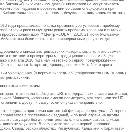
о Закона «О библиотечном деле»): библиотеки не могут отказать
экземпляры изданий в соответствии со своей спецификой и при
 библиотечные законы, эта норма, безусловно, вводилась из-за того,
2010 года провалилась попытка временно урегулировать проблему
 свой страх и риск вынуждены решать проблему хранения и выдачи
и профессионализмом // Центр «СОВА». 2010. 21 июня (www.sova-
ия библиотекам были и остаются неисчерпаемым ресурсом для
дерального списка экстремистских материалов, а то и его свежей
ности отчетности прокуратуры мы традиционно не знаем общего
ько с начала 2010 года нам известно о сериях предупреждений,
Осетия, Тыва и Татарстан, Краснодарском и Алтайском краях.
ьным учреждениям (в первую очередь общеобразовательным школам)
экстремистскими.
нного экстремистским.
интернет-материала (сайта) его URL в федеральном списке искажался,
ников Минюста, «чтобы не смогли посмотреть, что это», или же URL
ограничить доступ к сайту, если он указан неправильно.
орые входила и программа контентной фильтрации доступа в Интернет
 справляется с поставленной задачей, и по всей стране на школы
равить ситуацию без дополнительных финансовых затрат, а может
 никто не улучшает. В результате только в первой половине
адской, Свердловской областях, Республиках Калмыкия и Карачаево-