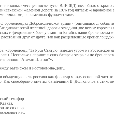
стя несколько месяцев после пуска ВЛК ЖД) здесь было открыто 
икавказской железной дороги за 1876 год читаем: «Паровозное з
ми стяжками, на каменных фундаментах».
О бронепоездах Добровольческой армии» (описываются события 
Владикавказской железной дороги отходили две ветки: короткая 
рских и февральских боев у станции Батайск наши бронепоезда
 расстоянии друг от друга, так как расцепленные бронеплощад
ра: «Бронепоезд “За Русь Святую” выехал утром на Ростовское 
равы. Несколько неприятельских батарей открыли по бронепоезд
онепоездом “Атаман Платов”».
ежду Батайском и Ростовом-на-Дону.
в обыденную речь россиян как фронтир между основной частью 
ло. Как своеобразно заметил батайчанин В. Долгополов в стихот
ский семафор –
 Кавказ,
 он до сих пор
ословляет нас.