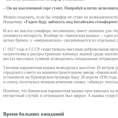
–
Он
на
высоченной
горе
стоит
. Попробуй клятву исполнит
Можно подумать, если бы семафор не стоял на возвышенности,
Например:
«Гадом буду, забожусь под батайским семафором!
И все же высота семафора, несомненно, имеет значение для «
упомянута неспроста. Вообще-то «бакинская вышка» – одна из
целых бревен, у «американских» сколачиваются из отдельных 
С 1927 года в СССР существовала массовая добровольная орг
патриотизма и распространение военных знаний среди населен
местах массовых гуляний возводились специальные аттракци
Типовая парашютная вышка возводилась высотою 20 метров (у
городского совета на машиностроительном заводе «Бакински
установили на Приморском бульваре Баку 28 апреля 1936 года
и спину, получалась мощная ременная связка, «абажур» опуска
Понятно, что Бакинская парашютная вышка прославилась на вс
несчастный случай, и аттракцион был закрыт. А вышка существ
Время больших ожиданий