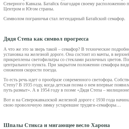
Северного Кавказа. Батайск благодаря своему расположению п
Центром и Югом страны.
Символом пограничья стал легендарный Батайский семафор.
Дядя Степа как символ прогресса
А что же это за зверь такой – семафор? В технические подробно
установка на железной дороге. Она состоит из мачты, в верхн
прикреплены светофильтры со стеклами различных цветов. П
центрального пункта. При закрытом положении семафора виден
снижения скорости поезда.
То есть речь идет о прообразе современного светофора. Собс
Степу? В 1935 году, когда детская поэма о нем впервые появ
путь размыт». А в 1954 году в поэме «Дядя Степа – милицион
Вот и на Северокавказской железной дороге с 1930 года начина
свою проволочную лямку устаревшие трудяги-семафоры…
Шпалы Стикса и мигающее весло Харона