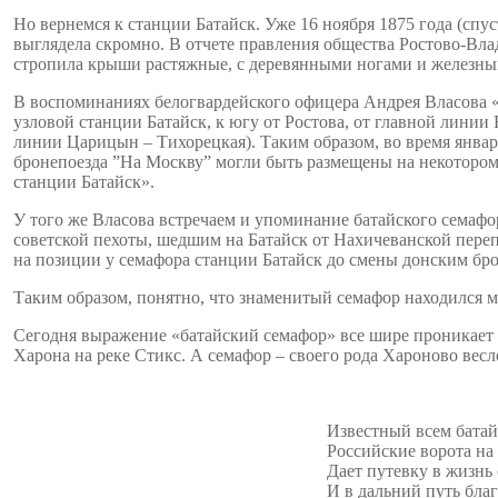
Но вернемся к станции Батайск. Уже 16 ноября 1875 года (спу
выглядела скромно. В отчете правления общества Ростово-Влад
стропила крыши растяжные, с деревянными ногами и железны
В воспоминаниях белогвардейского офицера Андрея Власова «
узловой станции Батайск, к югу от Ростова, от главной линии 
линии Царицын – Тихорецкая). Таким образом, во время янва
бронепоезда ”На Москву” могли быть размещены на некотором
станции Батайск».
У того же Власова встречаем и упоминание батайского семафо
советской пехоты, шедшим на Батайск от Нахичеванской переп
на позиции у семафора станции Батайск до смены донским бр
Таким образом, понятно, что знаменитый семафор находился м
Сегодня выражение «батайский семафор» все шире проникает 
Харона на реке Стикс. А семафор – своего рода Хароново вес
Известный всем батай
Российские ворота на
Дает путевку в жизнь
И в дальний путь благ