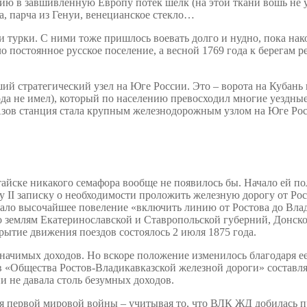
ю в завшивленную Европу потек шелк (на этой ткани вошь не уд
а, парча из Генуи, венецианское стекло…
и турки. С ними тоже пришлось воевать долго и нудно, пока на
о постоянное русское поселение, а весной 1769 года к берегам 
ий стратегический узел на Юге России. Это – ворота на Кубань 
ода не имел), который по населению превосходил многие уездные
 Азов станция стала крупным железнодорожным узлом на Юге Ро
Батайске никакого семафора вообще не появилось бы. Начало ей
 II
записку о необходимости проложить железную дорогу от Рос
ало высочайшее повеление «включить линию от Ростова до Влад
по землям Екатеринославской и Ставропольской губерний, Донск
рытие движения поездов состоялось 2 июля 1875 года.
значимых доходов. Но вскоре положение изменилось благодаря 
 «Общества Ростов-Владикавказской железной дороги» составляли
ии не давала столь безумных доходов.
мя первой мировой войны – учитывая то, что ВЛК ЖД добилась п