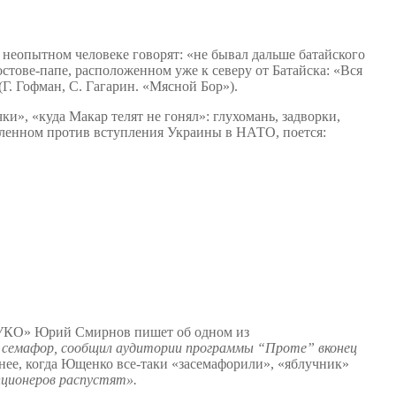
о неопытном человеке говорят: «не бывал дальше батайского
остове-папе, расположенном уже к северу от Батайска: «Вся
Г. Гофман, С. Гагарин. «Мясной Бор»).
и», «куда Макар телят не гонял»: глухомань, задворки,
авленном против вступления Украины в НАТО, поется:
БЛУКО» Юрий Смирнов пишет об одном из
й семафор, сообщил аудитории программы “Проте” вконец
нее, когда Ющенко все-таки «засемафорили», «яблучник»
пционеров распустят».