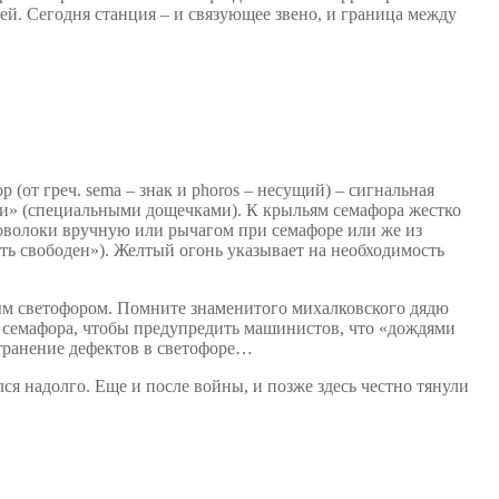
ей. Сегодня станция – и связующее звено, и граница между
 (от греч. sema – знак и phoros – несущий) – сигнальная
ями» (специальными дощечками).
К крыльям семафора жестко
оволоки вручную или рычагом при семафоре или же из
ть свободен»). Желтый огонь указывает на необходимость
ным светофором. Помните знаменитого михалковского дядю
ь семафора, чтобы предупредить машинистов, что «дождями
странение дефектов в светофоре…
лся надолго. Еще и после войны, и позже здесь честно тянули