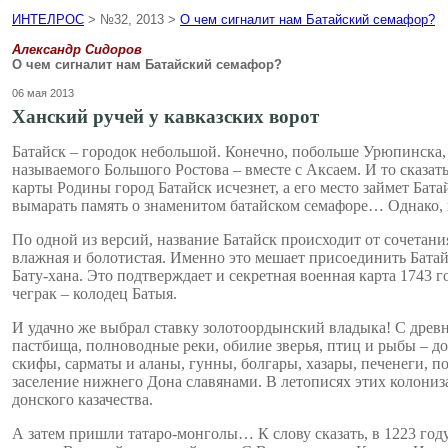
ИНТЕЛРОС
> №32, 2013 >
О чем сигналит нам Батайский семафор?
Александр Сидоров
О чем сигналит нам Батайский семафор?
06 мая 2013
Ханский ручей у кавказских ворот
Батайск – городок небольшой. Конечно, побольше Урюпинска, н
называемого Большого Ростова – вместе с Аксаем. И то сказать
карты Родины город Батайск исчезнет, а его место займет Бат
вымарать память о знаменитом батайском семафоре… Однако, п
По одной из версий, название Батайск происходит от сочетани
влажная и болотистая. Именно это мешает присоединить Батайск
Бату-хана. Это подтверждает и
секретная военная карта 1743 
чеграк – колодец Батыя.
И удачно же выбрал ставку золотоордынский владыка! С древн
пастбища, полноводные реки, обилие зверья, птиц и рыбы – д
скифы, сарматы и аланы, гунны, болгары, хазары, печенеги, 
заселение нижнего Дона славянами. В летописях этих колони
донского казачества.
А затем пришли татаро-монголы… К слову сказать, в 1223 год