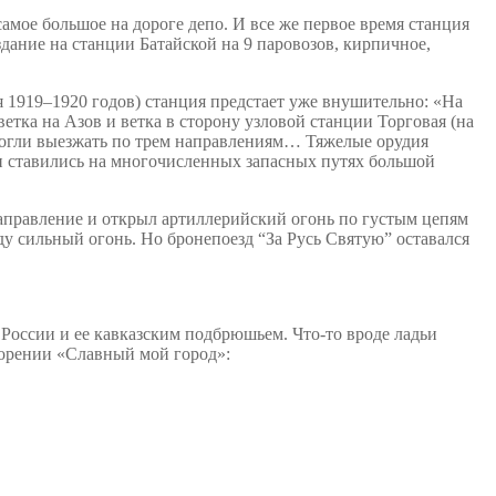
самое большое на дороге депо.
И все же первое время станция
дание на станции Батайской на 9 паровозов, кирпичное,
1919–1920 годов) станция предстает уже внушительно: «На
ветка на Азов и ветка в сторону узловой станции Торговая (на
 могли выезжать по трем направлениям… Тяжелые орудия
ки ставились на многочисленных запасных путях большой
направление и открыл артиллерийский огонь по густым цепям
у сильный огонь. Но бронепоезд “За Русь Святую” оставался
России и ее кавказским подбрюшьем. Что-то вроде ладьи
ворении «Славный мой город»: