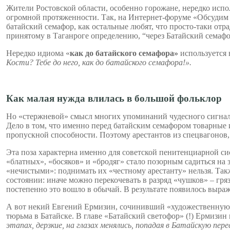
Жители Ростовской области, особенно горожане, нередко исп
огромной протяженности. Так, на Интернет-форуме «Обсудим 
батайский семафор, как остальные любят, что просто-таки отра
принятому в Таганроге определению, “через Батайский семафо
Нередко идиома «
как до батайского семафора»
используется 
Кости? Тебе до него, как до батайского семафора!».
Как малая нужда влилась в большой фольклор
Но «стержневой» смысл многих упоминаний чудесного сигнальн
Дело в том, что именно перед батайским семафором товарные и
пропускной способности. Поэтому арестантов из спецвагонов,
Эта поза характерна именно для советской пенитенциарной си
«блатных», «босяков» и «бродяг» стало позорным садиться на 
«нечистыми»: поднимать их «честному арестанту» нельзя. Так
состоянии: иначе можно перекочевать в разряд «чушков» – гр
постепенно это вошло в обычай. В результате появилось выра
А вот некий Евгений Ермизин, сочинивший «художественную х
тюрьма в Батайске. В главе «Батайский светофор» (!) Ермизин 
этапах, дерзкие, на глазах менялись, попадая в
Батайскую
пере