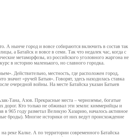
то. А нынче город и вовсе собираются включить в состав так
цы, а Батайск и вовсе в семи. Так что недалек час, когда с
фические метаморфозы, из российского уголовного жаргона не
курс в историю маленького, но славного городка.
чьем». Действительно, местность, где расположен город,
то значит «ручей Батыя». Говорят, здесь находилась ставка
после очередной войны. На месте Батайска указан Батыев
зак-Тана, Азов. Прекрасные места – черноземье, богатые
х дорог. Кто только не обживал эти земли: киммерийцы и
ав в 965 году разметал Великую Хазарию, началось активное
ные броды). Многие историки от них ведут происхождение
 на реке Калке. А по территории современного Батайска