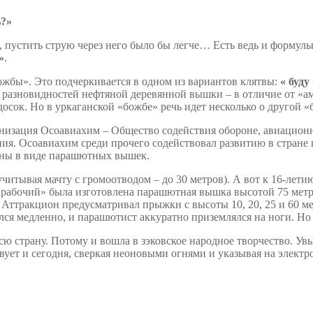
ь?»
 пустить струю через него было бы легче… Есть ведь и формул
»
.
божбы». Это подчеркивается в одном из вариантов клятвы:
« буду
 разновидностей нефтяной деревянной вышки – в отличие от «а
досок. Но в уркаганской «божбе» речь идет несколько о другой 
анизация Осоавиахим – Общество содействия обороне, авиацион
ия. Осоавиахим среди прочего содействовал развитию в стране 
оны в виде парашютных вышек.
читывая мачту с громоотводом – до 30 метров). А вот к 16-лет
й рабочий» была изготовлена парашютная вышка высотой 75 мет
. Аттракцион предусматривал прыжки с высоты 10, 20, 25 и 60 
лся медленно, и парашютист аккуратно приземлялся на ноги. Но 
ю страну. Потому и вошла в зэковское народное творчество. Увы
ует и сегодня, сверкая неоновыми огнями и указывая на электро