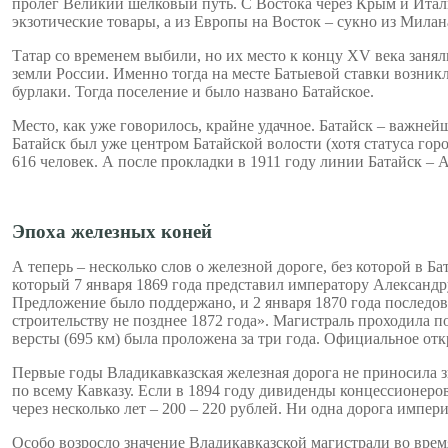
пролег Великий шелковый путь. С Востока через Крым и Итали
экзотические товары, а из Европы на Восток – сукно из Милан
Татар со временем выбили, но их место к концу XV века занял
земли России. Именно тогда на месте Батыевой ставки возникл
бурлаки. Тогда поселение и было названо Батайское.
Место, как уже говорилось, крайне удачное. Батайск – важнейш
Батайск был уже центром Батайской волости (хотя статуса гор
616 человек. А после прокладки в 1911 году линии Батайск –
Эпоха железных коней
А теперь – несколько слов о железной дороге, без которой в 
который 7 января 1869 года представил императору Александру
Предложение было поддержано, и 2 января 1870 года последов
строительству не позднее 1872 года». Магистраль проходила 
версты (695 км) была проложена за три года. Официальное отк
Первые годы Владикавказская железная дорога не приносила 
по всему Кавказу. Если в 1894 году дивиденды концессионеров
через несколько лет – 200 – 220 рублей. Ни одна дорога импер
Особо возросло значение Владикавказской магистрали во вре