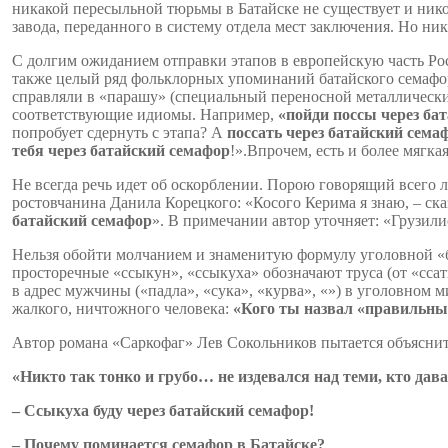
никакой пересыльной тюрьмы в Батайске не существует и никог
завода, переданного в систему отдела мест заключения. Но ни
С долгим ожиданием отправки этапов в европейскую часть Росс
также целый ряд фольклорных упоминаний батайского семафор
справляли в «парашу» (специальный переносной металлический
соответствующие идиомы. Например,
«пойди поссы через ба
попробует сдернуть с этапа? А
поссать через батайский сема
тебя через батайский семафор
!».Впрочем, есть и более мягка
Не всегда речь идет об оскорблении. Порою говорящий всего 
ростовчанина Данила Корецкого: «Косого Керима я знаю, – ск
батайский
семафор
». В примечании автор уточняет: «Грузил
Нельзя обойти молчанием и знаменитую формулу уголовной «б
просторечные «ссыкун», «ссыкуха» обозначают труса (от «ссат
в адрес мужчины («падла», «сука», «курва», «») в уголовном
жалкого, ничтожного человека:
«Кого ты назвал «правильным
Автор романа «Саркофаг» Лев Сокольников пытается объяснить
«
Никто так тонко и грубо… не издевался над теми, кто да
– Ссыкуха буду через батайский
семафор
!
–
Почему
поминается
семафор
в
Батайске
?