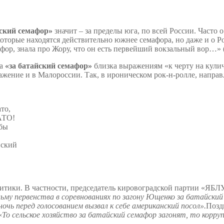
йский семафор»
значит – за пределы юга, по всей России. Часто 
 которые находятся действительно южнее семафора, но даже и о Р
афор, знала про Жору, что он есть первейший вокзальный вор…» (
ма
«за батайский семафор»
близка выражениям «к черту на куличк
ажение и в Малороссии. Так, в ироническом рок-н-ролле, напр
то,
АТО!
 бы
йский
итики. В частности, председатель кировоградской партии «Я
ьму первенства в соревнованиях по загону Ющенко за батайски
чь перед голосованием вызвал к себе американский посол».
Позд
«
То сельское хозяйство за батайский семафор загонят, то корру