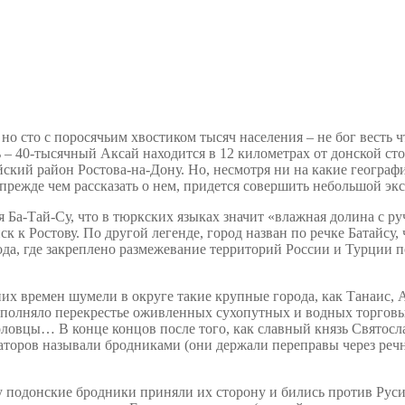
о сто с поросячьим хвостиком тысяч населения – не бог весть ч
 – 40-тысячный Аксай находится в 12 километрах от донской столи
айский район Ростова-на-Дону. Но, несмотря ни на какие геогра
режде чем рассказать о нем, придется совершить небольшой экс
я Ба-Тай-Су, что в тюркских языках значит «влажная долина с ру
 к Ростову. По другой легенде, город назван по речке Батайсу, ч
года, где закреплено размежевание территорий России и Турции 
их времен шумели в округе такие крупные города, как Танаис, А
ополняло перекрестье оживленных сухопутных и водных торговы
половцы… В конце концов после того, как славный князь Святосл
заторов называли бродниками (они держали переправы через реч
у подонские бродники приняли их сторону и бились против Руси