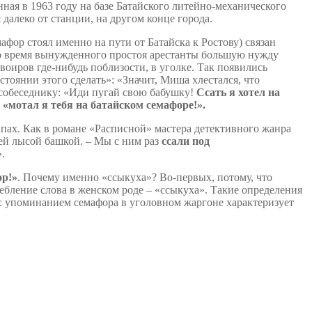
ная в 1963 году на базе Батайского литейно-механического
далеко от станции, на другом конце города.
фор стоял именно на пути от Батайска к Ростову) связан
во время вынужденного простоя арестанты большую нужду
оиров где-нибудь поблизости, в уголке. Так появились
остоянии этого сделать»: «Значит, Миша хлестался, что
собеседнику: «Иди пугай свою бабушку!
Ссать я хотел на
:
«мотал я тебя на батайском семафоре!».
апах. Как в романе «Расписной» мастера детективного жанра
щей лысой башкой. – Мы с ним раз
ссали под
.
ор!»
. Почему именно «ссыкуха»? Во-первых, потому, что
ребление слова в женском роде – «ссыкуха». Такие определения
 с упоминанием семафора в уголовном жаргоне характеризует