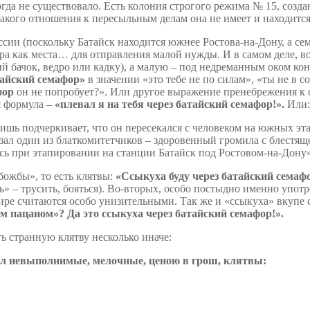
да не существовало. Есть колония строгого режима № 15, создан
какого отношения к пересыльным делам она не имеет и находится 
ии (поскольку Батайск находится южнее Ростова-на-Дону, а сема
а как места… для отправления малой нужды. И в самом деле, 
 бачок, ведро или кадку), а малую – под недреманным оком конв
тайский семафор»
в значении
«это тебе не по силам», «ты не в с
фор
он не попробует?».
Или другое выражение пренебрежения к 
я формула –
«плевал я на тебя через батайский семафор!».
Или
лишь подчеркивает, что он пересекался с человеком на южных эт
азал один из блаткомитетчиков – здоровенный громила с блестя
ись при этапировании на станции Батайск под Ростовом-на-Дону»
ожбы», то есть клятвы:
«Ссыкуха буду через батайский семаф
ь» – трусить, бояться). Во-вторых, особо постыдно именно упот
 мире считаются особо унизительными. Так же и «ссыкуха» вкупе
 пацаном»? Да это ссыкуха через батайский семафор!».
 странную клятву несколько иначе:
вал невыполнимые, мелочные, ценою в грош, клятвы: