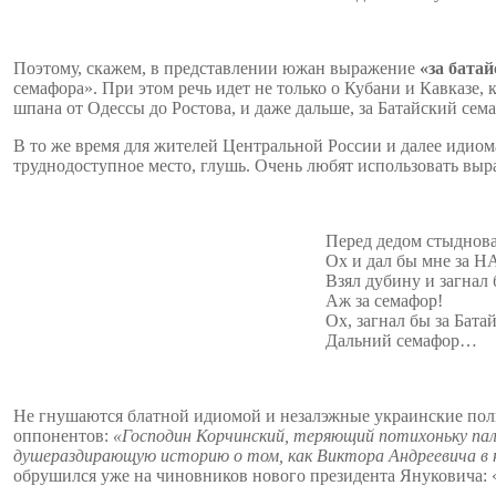
Поэтому, скажем, в представлении южан выражение
«за бата
семафора». При этом речь идет не только о Кубани и Кавказе,
шпана от Одессы до Ростова, и даже дальше, за Батайский сем
В то же время для жителей Центральной России и далее идио
труднодоступное место, глушь. Очень любят использовать выр
Перед дедом стыднова
Ох и дал бы мне за Н
Взял дубину и загнал
Аж за семафор!
Ох, загнал бы за Бата
Дальний семафор…
Не гнушаются блатной идиомой и незалэжные украинские пол
оппонентов:
«Господин Корчинский, теряющий потихоньку пал
душераздирающую историю о том, как Виктора Андреевича в но
обрушился уже на чиновников нового президента Януковича: 