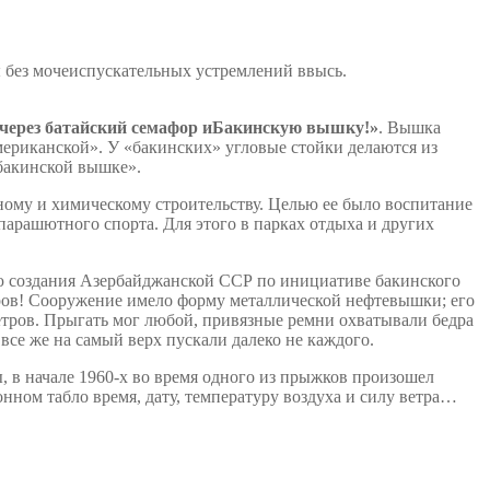
ы без мочеиспускательных устремлений ввысь.
 через батайский семафор и
Бакинскую вышку!»
. Вышка
мериканской». У «бакинских» угловые стойки делаются из
«бакинской вышке».
ному и химическому строительству. Целью ее было воспитание
парашютного спорта. Для этого в парках отдыха и других
ию создания Азербайджанской ССР по инициативе бакинского
ров! Сооружение имело форму металлической нефтевышки; его
метров. Прыгать мог любой, привязные ремни охватывали бедра
все же на самый верх пускали далеко не каждого.
, в начале 1960-х во время одного из прыжков произошел
нном табло время, дату, температуру воздуха и силу ветра…