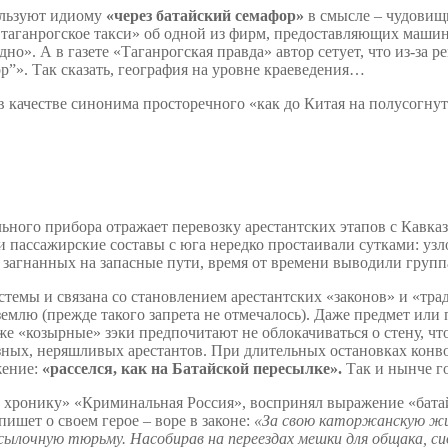
ользуют идиому
«через батайский семафор»
в смысле – чудовищ
таганрогское такси» об одной из фирм, предоставляющих машин
дно». А в газете «Таганрогская правда» автор сетует, что из-з
р”». Так сказать, география на уровне краеведения…
в качестве синонима просторечного «как до Китая на полусогнут
ого прибора отражает перевозку арестантских этапов с Кавказ
 пассажирские составы с юга нередко простаивали сутками: узл
 загнанных на запасные пути, время от времени выводили групп
стемы и связана со становлением арестантских «законов» и «тр
землю (прежде такого запрета не отмечалось). Даже предмет или
же «козырные» зэки предпочитают не облокачиваться о стену, чт
язных, неряшливых арестантов. При длительных остановках конво
жение:
«расселся, как на Батайской пересылке».
Так и нынче го
ронику» «Криминальная Россия», воспринял выражение «батайс
пишет о своем герое – воре в законе:
«За свою каторжанскую жиз
сылочную тюрьму. Насобирав на переездах мешки для общака, с