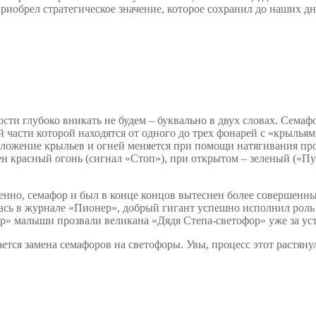
риобрел стратегическое значение, которое сохранил до наших дн
сти глубоко вникать не будем – буквально в двух словах. Семафор
ей части которой находятся от одного до трех фонарей с «крыль
оложение крыльев и огней меняется при помощи натягивания пр
 красный огонь (сигнал «Стоп»), при открытом – зеленый («Пу
твенно, семафор и был в конце концов вытеснен более совершен
илась в журнале «Пионер», добрый гигант успешно исполнил рол
ер» малыши прозвали великана «Дядя Степа-светофор» уже за у
ется замена семафоров на светофоры. Увы, процесс этот растяну