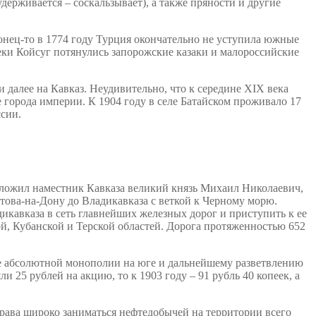
ерживается – соскальзывает), а также пряности и другие
конец-то в 1774 году Турция окончательно не уступила южные
реки Койсуг потянулись запорожские казаки и малороссийские
и далее на Кавказ. Неудивительно, что к середине XIX века
 города империи. К 1904 году в селе Батайском проживало 17
ссии.
 положил наместник Кавказа великий князь Михаил Николаевич,
това-на-Дону до Владикавказа с веткой к Черному морю.
икавказа в сеть главнейших железных дорог и приступить к ее
ой, Кубанской и Терской областей. Дорога протяженностью 652
ее абсолютной монополии на юге и дальнейшему разветвлению
 25 рублей на акцию, то к 1903 году – 91 рубль 40 копеек, а
рава широко заниматься нефтедобычей на территории всего