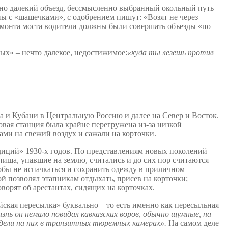
но далекий объезд, бессмысленно выбранный окольный путь
ы с «шашечками», с одобрением пишут: «Возят не через
а ремонта моста водители должны были совершать объезды «по
ых» – нечто далекое, недостижимое:
«куда ты лезешь против
а и Кубани в Центральную Россию и далее на Север и Восток.
овая станция была крайне перегружена из-за низкой
ами на свежий воздух и сажали на корточки.
адиций» 1930-х годов. По представлениям новых поколений
 пища, упавшие на землю, считались и до сих пор считаются
обы не испачкаться и сохранить одежду в приличном
й позволял этапникам отдыхать, присев на корточки;
ворят об арестантах, сидящих на корточках.
кая пересылка» буквально – то есть именно как пересыльная
нь он немало повидал кавказских воров, обычно шумные, на
идели на них в транзитных тюремных камерах».
На самом деле