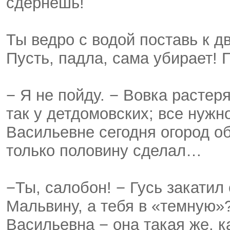
сдернешь!
Ты ведро с водой поставь к дв
Пусть, падла, сама убирает! 
− Я не пойду. − Вовка растер
так у детдомовских; все нужн
Васильевне сегодня огород о
только половину сделал…
−Ты, салобон! − Гусь закатил
Мальвину, а тебя в «темную»
Васильевна − она такая же, к