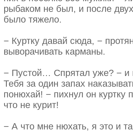
рыбаком не был, и после дву
было тяжело.
− Куртку давай сюда, − протя
выворачивать карманы.
− Пустой… Спрятал уже? − и
Тебя за один запах наказыват
понюхай! − пихнул он куртку 
что не курит!
− А что мне нюхать, я это и т