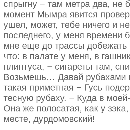
спрыгну − там метра два, не 
момент Мымра явится проверят
ушел, может, тебе ничего и не
последнего, у меня времени б
мне еще до трассы добежать н
что: в палате у меня, в гашни
плинтуса, − сигареты там, спи
Возьмешь… Давай рубахами м
такая приметная − Гусь подер
тесную рубаху. − Куда в моей
Она же полосатая, как у зэк
месте, дурдомовский!