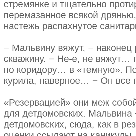
стремянке и тщательно проти
перемазанное всякой дрянью, 
настежь распахнутое санитар
− Мальвину вяжут, − наконец 
скважину. − Не-е, не вяжут… 
по коридору… в «темную». По
курила, наверное… − Он все п
«Резервацией» они меж собо
для детдомовских. Мальвина −
детдомовских, сюда, как в ре
оценки ссылают на каникулы.