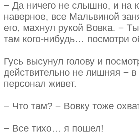
− Да ничего не слышно, и на к
наверное, все Мальвиной зан
его, махнул рукой Вовка. − Т
там кого-нибудь… посмотри о
Гусь высунул голову и посмот
действительно не лишняя − в
персонал живет.
− Что там? − Вовку тоже охват
− Все тихо… я пошел!