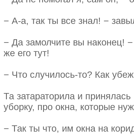
− А-а, так ты все знал! − зав
− Да замолчите вы наконец! −
же его тут!
− Что случилось-то? Как убе
Та затараторила и принялась
уборку, про окна, которые н
− Так ты что, им окна на кор