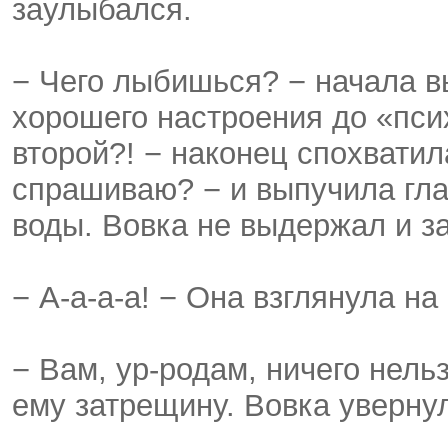
заулыбался.
− Чего лыбишься? − начала вы
хорошего настроения до «пси
второй?! − наконец спохватила
спрашиваю? − и выпучила гла
воды. Вовка не выдержал и з
− А-а-а-а! − Она взглянула на
− Вам, ур-родам, ничего нель
ему затрещину. Вовка уверну