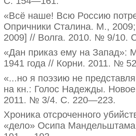
С. 154—161.
«Всё наше! Всю Россию потреб
Опричники Стали­на. М., 2009
2009] // Волга. 2010. № 9/10.
«Дан приказ ему на Запад»:
1941 года // Корни. 2011. № 5
«...но я поэзию не представляю
на кн.: Голос На­дежды. Новое 
2011. № 3/4. С. 220—223.
Хроника отсроченного убийств
«дело» Осипа Ман­дельштама. М