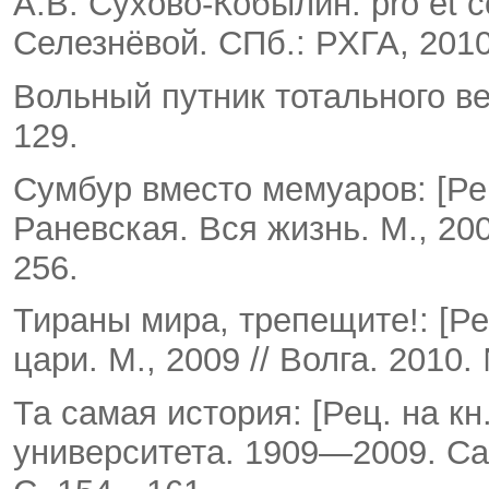
А.В. Сухово-Кобылин: pro et c
Селезнёвой. СПб.: РХГА, 2010.
Вольный путник тотального ве
129.
Сумбур вместо мемуаров: [Рец
Раневская. Вся жизнь. М., 200
256.
Тираны мира, трепещите!: [Ре
цари. М., 2009 // Волга. 2010
Та самая история: [Рец. на кн
университета. 1909—2009. Са­р