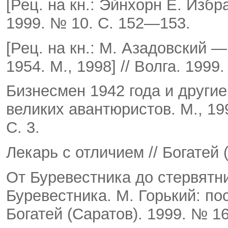
[Рец. на кн.: Эйнхорн Е. Избр
1999. № 10. С. 152—153.
[Рец. на кн.: М. Азадовский
1954. М., 1998] // Волга. 1999
Бизнесмен 1942 года и другие 
великих авантюристов. М., 199
С. 3.
Лекарь с отличием // Богатей 
От Буревестника до стервятник
Буревестника. М. Горь­кий: пос
Богатей (Саратов). 1999. № 16.