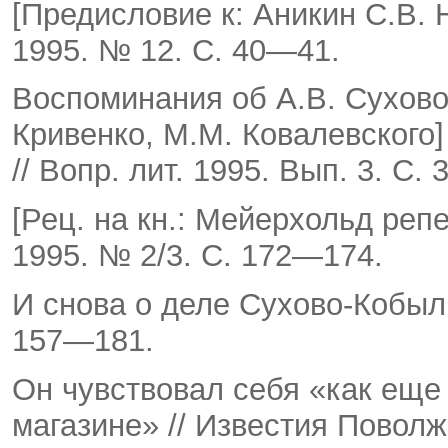
[Предисловие к: Аникин С.В. 
1995. № 12. С. 40—41.
Воспоминания об А.В. Сухово
Кривенко, М.М. Кова­левского] 
// Вопр. лит. 1995. Вып. 3. С.
[Рец. на кн.: Мейерхольд репет
1995. № 2/3. С. 172—174.
И снова о деле Сухово-Кобылин
157—181.
Он чувствовал себя «как еще
магазине» // Известия По­волж