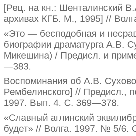
[Рец. на кн.: Шенталинский В
архивах КГБ. М., 1995] // Вол
«Это — бесподобная и несрав
биографии драматурга А.В. С
Микешина) / Предисл. и примеч
—383.
Воспоминания об А.В. Сухово
Рембелинского] // Предисл., по
1997. Вып. 4. С. 369—378.
«Славный аглинский эквилибр
будет» // Волга. 1997. № 5/6.