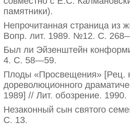
совместно с Е.С. Калмановским
памятники).
Непрочитанная страница из ж
Вопр. лит. 1989. №12. С. 268
Был ли Эйзенштейн конформис
4. С. 58—59.
Плоды «Просвещения» [Рец. н
дореволюционного драмати­че
1989] // Лит. обозрение. 1990.
Незаконный сын святого семей
С. 13.