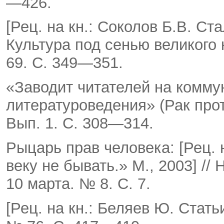
—426.
[Рец. на кн.: Соколов Б.В. Ст
Культура под сенью ве­ликого 
69. С. 349—351.
«Заводит читателей на комму
литературоведения» (Рак проти
Вып. 1. С. 308—314.
Рыцарь прав человека: [Рец. 
веку не бывать.» М., 2003] //
10 марта. № 8. С. 7.
[Рец. на кн.: Беляев Ю. Статьи