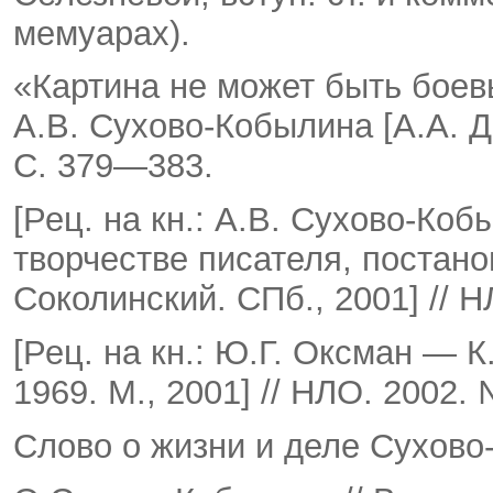
мемуарах).
«Картина не может быть боев
А.В. Сухово-Кобылина [А.А. Дь
С. 379—383.
[Рец. на кн.: А.В. Сухово-Коб
творчестве писа­теля, постано
Соколинский. СПб., 2001] // 
[Рец. на кн.: Ю.Г. Оксман — 
1969. М., 2001] // НЛО. 2002.
Слово о жизни и деле Сухово-