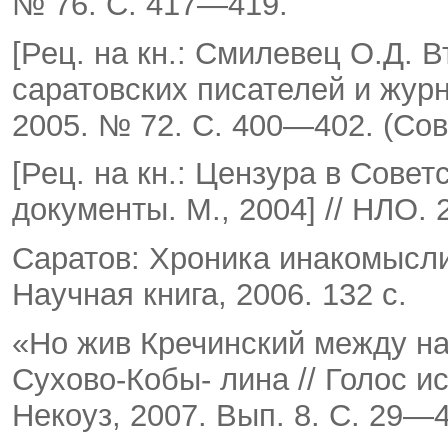
№ 76. С. 417—419.
[Рец. на кн.: Смилевец О.Д. 
саратовских писателей и журна
2005. № 72. С. 400—402. (Сов
[Рец. на кн.: Цензура в Сове
документы. М., 2004] // НЛО.
Саратов: Хроника инакомысли
Научная книга, 2006. 132 с.
«Но жив Кречинский между на
Сухово-Кобы- лина // Голос и
Некоуз, 2007. Вып. 8. С. 29—4