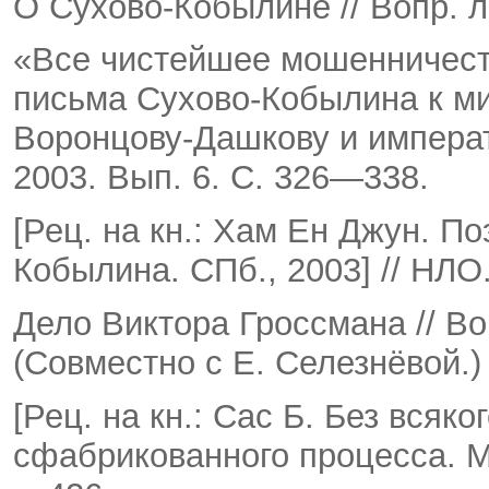
О Сухово-Кобылине // Вопр. л
«Все чистейшее мошенничест
письма Сухово-Кобылина к ми
Воронцову-Дашкову и императо
2003. Вып. 6. С. 326—338.
[Рец. на кн.: Хам Ен Джун. П
Кобылина. СПб., 2003] // НЛО
Дело Виктора Гроссмана // Воп
(Совместно с Е. Се­лезнёвой.)
[Рец. на кн.: Сас Б. Без всяк
сфабрикованного про­цесса. М.