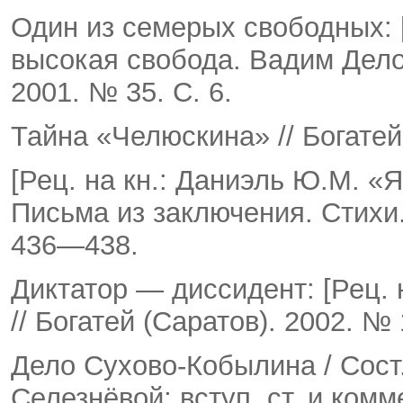
Один из семерых свободных: [
высокая свобода. Вадим Делоне
2001. № 35. С. 6.
Тайна «Челюскина» // Богатей 
[Рец. на кн.: Даниэль Ю.М. «
Письма из заключения. Стихи. 
436—438.
Диктатор — диссидент: [Рец. 
// Богатей (Сара­тов). 2002. № 
Дело Сухово-Кобылина / Сост.,
Селезнёвой; вступ. ст. и комм