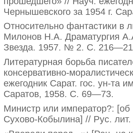
прошедшего» // Науч. еже­годни
Чернышевского за 1954 г. Сар
Относительно фантастики в ли
Милонов Н.А. Драма­тургия А.
Звезда. 1957. № 2. С. 216—21
Литературная борьба писател
консервативно-моралисти­ческ
ежегодник Сарат. гос. ун-та им
Саратов, 1958. С. 69—73.
Министр или император?: [об
Сухово-Кобылина] // Рус. лит