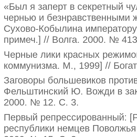
«Был я заперт в секретный чу
чернью и безнравствен­ными 
Сухово-Кобылина императору Н
примеч.] // Волга. 2000. № 41
Черные лики красных режимов:
коммунизма. М., 1999] // Богат
Заговоры большевиков против 
Фельштинский Ю. Вожди в закон
2000. № 12. С. 3.
Первый репрессированный: [Ре
республики немцев По­волжья. 