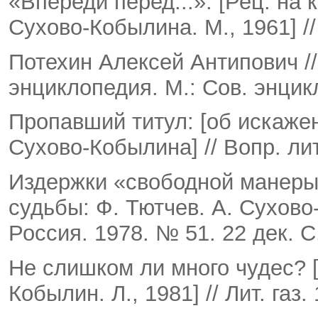
«Впереди перед...»: [Рец. на 
Сухово-Кобылина. М., 1961] // 
Потехин Алексей Антипович /
энциклопедия. М.: Сов. энцик­
Пропавший титул: [об искаже
Сухово-Кобылина] // Вопр. ли
Издержки «свободной манеры»:
судьбы: Ф. Тютчев. А. Сухово-
Россия. 1978. № 51. 22 дек. С.
Не слишком ли много чудес? [
Кобылин. Л., 1981] // Лит. газ.