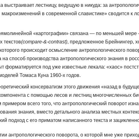
на выстраивает лестницу, ведущую в нику­да: за антрополо
 макроизменений в современной славистике» сводится к ло
прямолинейной «картографии» связана — по меньшей мере 
х текстов
(
compare
-
&-contrast
)
, предложенное Брейнингер, х
е которого происходит осмысление антропологиче­ского пово
да на способ производства антропологического знания в рос
ыт форма­тируется под уже известные лекала: «хаос» постс
моделей Томаса Куна 1960-х годов.
оретический консерватизм этого движения «назад в будуще
компонента с помощью лесов и лестниц многочисленных биб
 примером всего того, что антропологический поворот из
ования знания, вместо де­тального анализа местных контек
й подход с его приматом написанного текста и зацикленно
ии антропо­логического поворота, о которой мне уже прихо