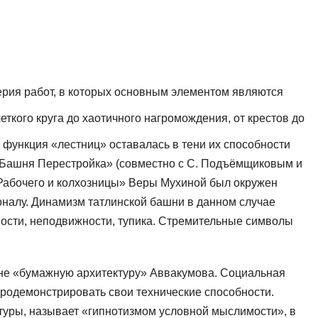
ерия работ, в которых основным эле­ментом являются
ткого круга до хаотичного нагромождения, от крестов до
функция «лестниц» оставалась в тени их способности
 «Башня Перестройка» (совместно с C. Подъёмщиковым и
Рабочего и колхозницы» Веры Му­хиной был окружен
ионалу. Динамизм татлинской башни в данном случае
ности, неподвижности, тупика. Стремительные символы
мне «бумажную архитектуру» Аввакумова. Социальная
одемон­стрировать свои технические способности.
ектуры, называет «гипнотизмом условной мыслимости», в