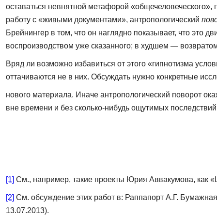
оставаться невнятной метафорой «общечеловеческого», п
работу с «живыми документами», антропологический
пов
Брейнингер в том, что он наглядно показывает, что это 
воспроизводством уже сказанного; в худшем — возвратом
Вряд ли возможно избавиться от этого «гипнотизма усл
оттачиваются не в них. Обсуждать нужно конкрет­ные и
нового материала. Иначе ант­ропологический поворот ок
вне вре­мени и без сколько-нибудь ощутимых последствий
[1]
См., например, такие проекты Юрия Аввакумова, как «La 
[2]
См. обсуждение этих работ в: Раппапорт А.Г. Бумажная 
13.07.2013).