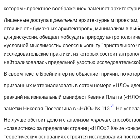
котором «проектное воображение» заменяет архитектурн
Лишенные доступа к
реальным
архитектурным проектам, 
отличие от «бумажных архитекторов», минимализм в выб
для дискуссии, обещает «обсу­дить природу антропологич
«условной мыслимости» свелся к «опыту "пристального ч
исследовательские практики, из которых состоит антропо
нейтрализовалась предельной узостью исследовательской
В своем тексте Брейнингер не объясняет причин, по кото
призванных материализовать в сотом номере «НЛО» идею
реакций на изначальный манифест Кевина Платта («НЛО»
[8]
за­метки Николая Поселягина в «НЛО» № 113
. Не успел
Не лучше обстоит дело и с анализом «
причин,
способствов
«славистике» за пределами страниц «НЛО»? Какие конкре
теоретических основаниях строятся исследо­вания постсов