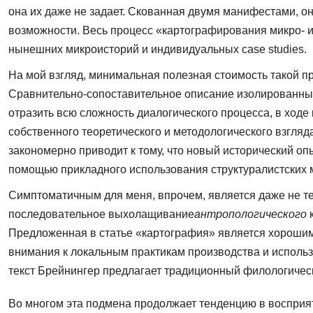
она их даже не задает. Скованная двумя манифестами, о
возможности. Весь процесс «картографирования микро- и
нынешних микроисторий и индивидуальных case studies.
На мой взгляд, минимальная полезная стоимость такой 
Сравнительно-сопоставительное описание изолирован­ны
отразить всю сложность диалоги­ческого процесса, в ход
собствен­ного теоретического и методологического взгля
закономерно приводит к тому, что новый исторический оп
помощью прикладного использования структу­ралистских 
Симптоматичным для меня, впрочем, является даже не те
последовательное выхолащивание
антропологического
Предложенная в статье «кар­тография» является хорошим
внимания к локальным практикам производства и использ
текст Брейнингер предлагает традиционный филологически
Во многом эта подмена продолжает тенденцию в восприят