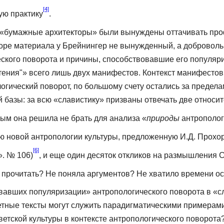
[4]
ую практику
.
«бумажные ар­хитекторы» были вынуждены оттачивать проф
оре материала у Брейнингер не вынужденный, а доброволь
еского поворота и причины, способствовавшие его популяри
тения"» всего лишь двух манифестов. Контекст манифестов
логи­ческий поворот, по большому счету остались за преде
 базы: за всю «славистику» призваны отвечать две отно­си
рым она решила не брать для анализа «
природы
антропологи
 новой антропологии культуры, предложенную И.Д. Прохор
[6]
. № 106)
, и еще один десяток откликов на размышления 
а прочитать? Не по­няла аргументов? Не хватило времени о
авших популя­ризации» антропологического поворота в «сл
тные тексты могут служить парадигматическими примерами
етской культуры в контексте антропологического поворота?