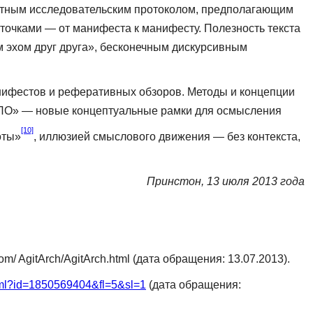
ретным исследова­тельским протоколом, предполагающим
точками — от манифеста к манифесту. Полезность текста
им эхом друг друга», бесконечным дискурсивным
нифестов и реферативных обзо­ров. Методы и концепции
«НЛО» — новые концептуальные рамки для осмысления
[10]
оты»
, иллюзией смыслового движения — без контекста,
Принстон, 13 июля 2013 года
m/ AgitArch/AgitArch.html (дата обращения: 13.07.2013).
html?id=1850569404&fl=5&sl=1
(дата обращения: