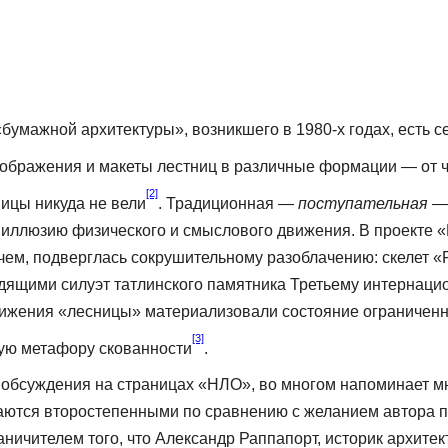
мажной архитек­туры», возникшего в 1980-х годах, есть с
зображения и макеты лестниц в различные формации — от че
[2]
ницы никуда не вели
. Традиционная —
поступательная
— 
м иллюзию физического и смыслового движения. В проекте
чем, подверглась сокрушительному разоблачению: скелет «
во­дящими силуэт татлинского памятника Третьему интернац
вижения «лесницы» материализовали состояние ограничен­
[3]
ную метафору скованности
.
) обсуждения на страницах «НЛО», во многом напоминает 
аются второстепенными по сравнению с желанием автора пр
аничителем того, что Александр Раппапорт, исто­рик архит