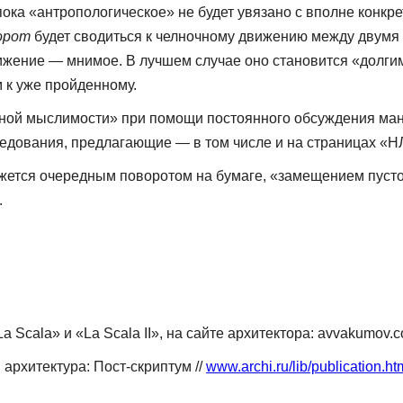
ока «антропологическое» не будет увязано с вполне конк
орот
будет сводиться к челночному движению между двумя 
движение — мнимое. В лучшем слу­чае оно становится «долг
 к уже пройденному.
овной мыслимости» при помощи постоянного обсуждения ма
сследования, предлагающие — в том числе и на страницах 
ажется очередным поворотом на бумаге, «замеще­нием пуст
.
Scala» и «La Scala II», на сайте архитектора: avvakumov.co
ар­хитектура: Пост-скриптум //
www.archi.ru/lib/publication.