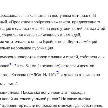
ессиональные качества на до­ступном материале. В
ный. «Про­ектное воображение» текста, предложенного
зации в славистике». Но на деле утопический размах этой
, социальная жизнь высказанных в нем идей,
лами читательского опыта Брейнингер. Широта амбиций
тельно небольшие публикации.
ческого поворота» сорок с лиш­ним статей, собственно, и
[5]
о­вой
. За скобками (в основном) остался и десяток
[7]
Сергея Козлова («НЛО». № 110)
, и дюжина откликов на
смыслить?..
авистике». Насколько популярен этот подход в
 новой интеллектуаль­ной рамки? На каких именно
 Брейнингер на эти вопросы не отвечает, да, собственно,