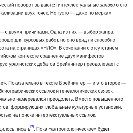
гический поворот выдаются интеллектуальные
заявки
о его
кализации двух точек. Не густо — даже по меркам
— с двумя причинами. Одна из них — выбор жанра.
орошо для курсовых работ, но оно вряд ли способно
рота на страницах «НЛО». В сочетании с отсутствием
сийском контексте сравнение двух мани­фестов
труктуралистских дебатов Брейнингер преодолевает с
е». Показательно в тексте Брейнингер — и это второе —
лио­графических ссылок и генеалогических связок.
начально намеревался преодолеть. Вместо повышенного
стов, формирующих глобальные культур­ные установки,
стью на поиске ин­тертекстуальных ссылок.
[9]
дилось писать
. Пока «антро­пологическое» будет