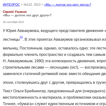
ИНТЕЛРОС
> №122, 2013 >
«Мы — долгое эхо друг друга»?
Сергей Ушакин
«Мы — долгое эхо друг друга»?
26 сентября 2013
У Юрия Аввакумова, ведущего представителя движения «бу
[1]
лестницы
. В этих проектах Аввакумов организовывал и
мельниц. Постоянным, однако, оста­валось одно: эти лест
формально чле­нить пространство и создавать тем самы
Н. Аввакумовым, 1990) эта иллюзорность движения, впро
строительными лесами —
лесницами
(sic!), — воспроиз
заменялся статичной ритмикой оков: вмес­то обещания д
эпохи, столкнувшись друг с другом, превращались в груз
Текст Ольги Брейнингер, предложенный для (очередного
местоположенность и материала, и проблематики оказыв
Точнее, «бумага» служит единст­венным источником и огр