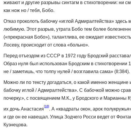
живают и другие разрывы синтагм в стихотворении: ни смотр
как нож но / тебя, Бобо.
Отказ проколоть бабочку «иглой Адмиралтейства» здесь мо
любимую. Этот разрыв, утрата Бобо тем более болезненны,
(«прекрасная Бобо»), талантлива, ее ожидает известность
Лосеву, про­исходит от слова «больно».
Перед отъездом из СССР в 1972 году Бродский расставалс
Образ нуля был использован Бродским в стихо­творении 1
не / заметишь, что толпу нулей / возглавила сама» (II:384).
Можно ли по тексту догадаться, о какой именно женщине
бабочку иглой / Адмиралтейства». С бабочкой можно срав
почерку.», с посвящением М.К., у Бродского и Марианны 
[18]
их дочь Анастасия
. А «квадраты окон, арок полукружья
и где он ее навещал. Улица Зодчего Росси ведет от Фонт
Кузнецова.