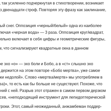
а, так усиленно подчеркнутая в стихотворении, возникает
 двенадцати строф. Повторяя эту фразу как закли­нание,
лый снег. Оппозиция «черный/бе­лый» одна из наиболее
ючая «чер­ная вода» — 3 раза. Оппозиция круг/квадрат,
ельно включает в себя цифры и геометрические фигуры,
ом, что сигнализируют квадратные окна в данном
 эхо «о» — эхо боли и Бобо, а в «ст» слышно эхо
я держится на этом повторе «Бобо мертва», уже самое
апки недолой». Слово «мертва/мертв» мы употребляем в
а)», то есть как бы больше не существуют. По­хоже, что
ний с ней. Разрыв этот от­ражен в самом первом дерзком
о­сев, «неподходящий инструмент для лепидоптерической
строки. Этот, самый неожиданный, анжамбеман поддер­