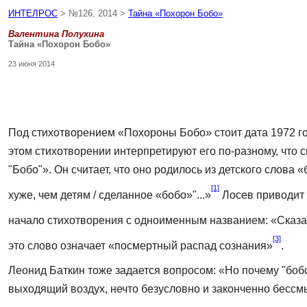
ИНТЕЛРОС
> №126, 2014 >
Тайна «Похорон Бобо»
Валентина Полухина
Тайна «Похорон Бобо»
23 июня 2014
Под стихотворением «Похороны Бобо» стоит дата 1972 год
этом стихотворении интерпретируют его по-разному, что с
"Бобо"». Он считает, что оно родилось из детского слова 
[1]
хуже, чем детям / сде­ланное «бобо»"...»
Лосев приводит 
начало стихотворения с одноименным названием: «Сказать
[3]
это слово означает «посмертный распад сознания»
.
Леонид Баткин тоже задается вопросом: «Но почему "бобо"
выходящий воздух, нечто безусловно и закон­ченно бессм