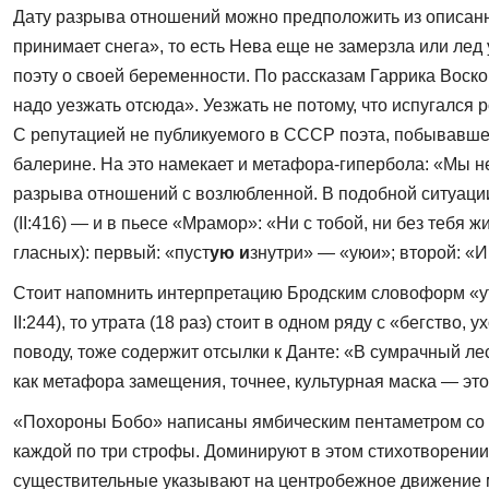
Дату разрыва отношений можно предположить из описанной
принимает снега», то есть Нева еще не замерзла или лед
поэту о своей беременности. По рас­сказам Гаррика Воск
надо уезжать от­сюда». Уезжать не потому, что испугался 
С репутацией не публикуемого в СССР поэта, побывавшего
балерине. На это намекает и метафора-гипербола: «Мы не
разрыва отношений с возлюбленной. В подобной ситуации по
(II:416) — и в пьесе «Мрамор»: «Ни с тобой, ни без тебя
гласных): первый: «пуст
ую и
знутри» — «уюи»; второй: «И
Стоит напомнить интерпретацию Бродским словоформ «утр
II:244), то утрата (18 раз) стоит в одном ряду с «бегство
поводу, тоже содержит от­сылки к Данте: «В сумрачный ле
как метафора замещения, точнее, культурная маска — это
«Похороны Бобо» написаны ямбическим пентаметром со схе
каждой по три строфы. Доминируют в этом сти­хотворении,
существительные указывают на центробежное движение мы