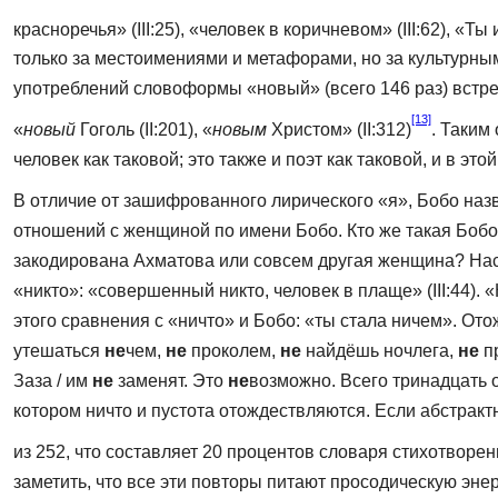
красноречья» (III:25), «человек в коричневом» (III:62), «Ты 
только за местоимениями и метафорами, но за культурн
употреблений словоформы «новый» (всего 146 раз) встреч
[13]
«
новый
Гоголь (II:201), «
новым
Христом» (II:312)
. Таким
человек как таковой; это также и поэт как таковой, и в э
В отличие от зашифрованного лирического «я», Бобо назв
отношений с женщиной по имени Бобо. Кто же такая Бобо
закодирована Ахматова или совсем другая женщина? Наск
«никто»: «со­вершенный никто, человек в плаще» (III:44).
этого сравнения с «ничто» и Бобо: «ты стала ничем». От
утешаться
не
чем,
не
проколем,
не
найдёшь ночлега,
не
п
Заза / им
не
заменят. Это
не
возможно. Всего тринадцать о
котором ничто и пустота отождествляются. Если абстрак
из 252, что составляет 20 процентов словаря стихотворе
заметить, что все эти по­вторы питают просодическую эне