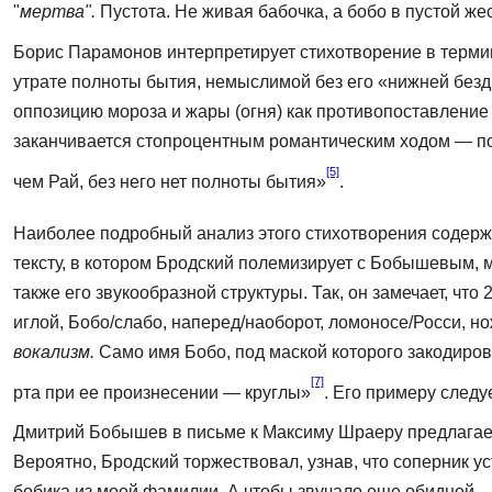
"
мертва".
Пустота. Не живая ба­бочка, а бобо в пустой же
Борис Парамонов интерпретирует стихотворение в термин
утрате полноты бытия, немыслимой без его «нижней бездн
оппозицию мороза и жары (огня) как противопоставление
заканчива­ется стопроцентным романтическим ходом — по
[5]
чем Рай, без него нет полноты бытия»
.
Наиболее подробный анализ этого стихотворения содерж
тексту, в котором Бродский полемизирует с Бобышевым, 
также его звукообразной структуры. Так, он замечает, чт
иглой, Бобо/слабо, наперед/наоборот, ломоносе/Росси, но
вокализм.
Само имя Бобо, под маской которого закодирован
[7]
рта при ее произнесении — круглы»
. Его примеру след
Дмитрий Бобышев в письме к Максиму Шраеру предлагает 
Вероятно, Бродский торжествовал, узнав, что соперник у
бобика из моей фамилии. А чтобы звучало еще обидней — Б