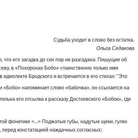
Судьба уходит в слово без остатка.
Ольга Седакова
что его загадка до сих пор не разга­дана. Пишущие об
севу, в «Похо­ронах Бобо» «таинственно только имя
в идиолекте Бродского и встречается в его стихах: "Это
ки «Бобо» напоминает слово «бабочка», он ссылается на
ельна его отсылка к рассказу До­стоевского «Бобок», где
той фонетике <...> Поджатые губы, надутые щеки, гулко
, пе­ред констатацией наждачных согласных: