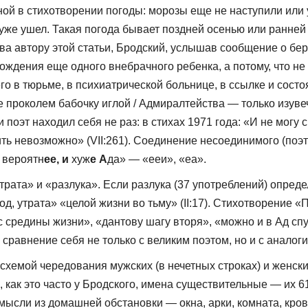
 в стихотво­рении погоды: морозы еще не наступили или у
 уже ушел. Такая погода бывает поздней осенью или ранней
ова автору этой статьи, Бродский, услышав сообщение о бер
рождения еще одного внебрачного ребенка, а потому, что не 
 в тюрьме, в психиатрической больнице, в ссылке и состоя
 проколем бабочку иглой / Адмиралтейства — только изуве
эт находил себя не раз: в стихах 1971 года: «И не могу ск
 жить невозможно» (VII:261). Соединение несоединимого (поэ
 вероятн
ее, и
хуж
е А
да» — «ееи», «еа».
ата» и «раз­лука». Если разлука (37 употреблений) опреде
, уход, утрата» «целой жизни во тьму» (II:17). Стихотворени
с средины жизни», «дантову шагу вторя», «можно и в Ад сп
 сравнение себя не только с великим поэтом, но и с аналог
мой чередо­вания мужских (в нечетных строках) и женских
 как это часто у Бродского, имена существительные — их 6
сли из домашней обстановки — окна, арки, ком­ната, крова