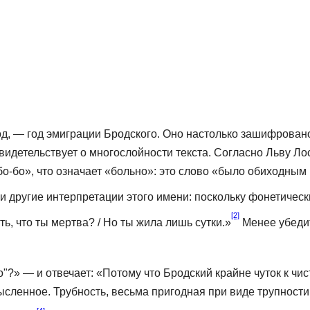
, — год эмиграции Бродского. Оно настолько зашифровано, 
видетельствует о многослойности текста. Согласно Льву Ло
«бо-бо», что означает «больно»: это слово «было обиходным 
и другие интерпретации этого имени: по­скольку фонетичес
[2]
, что ты мертва? / Но ты жила лишь сутки.»
Менее убедит
?» — и отве­чает: «Потому что Бродский крайне чуток к чис
ысленное. Трубность, весьма пригодная при виде трупности