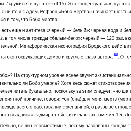
 / кружится в пустоте» (II:15). Эта концептуальная пустот
с ничто и с Адом. Рефрен «Бобо мертва» начинает шесть из
бя в том, что Бобо мертва.
есть еще и ан­титеза «черный — белый»: черная вода и бе
з, в том числе трижды «белым-бело»; черный — 120 раз, вкл
тельной. Метафорическая иконография Брод­ского действит
[16]
аты окон окружающих домов и круглые глаза автора
. О т
»? На струк­турном уровне яснее звучит экзистенциальное
­ствительно ли Бобо умерла? Хотя весь сюжет стихотворени
нельзя читать буквально, поскольку за этим следует: «но ш
еприятной причине, говоря: «он (она) для меня мертв (мертв
прежде всего о расставании с женщиной, о разрыве отноше
ного всадника» «адмиралтейская игла», как заметил Лев Л
твительно, вещи несовместимые, посему разорваны концом 