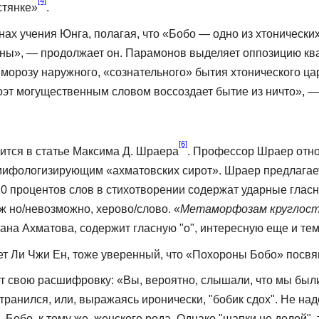
[4]
стянке»
.
ах учения Юнга, полагая, что «Бобо — одно из хтонически
ы», — продолжает он. Парамонов выделяет оппозицию квад­р
 морозу наружного, «сознательного» бытия хтонического ца
эт могущественным словом воссоздает бытие из ничто», — з
[6]
ится в статье Максима Д. Шраера
. Профессор Шраер отн
мифологизирующим «ахматовских сирот». Шраер предлагает 
о 20 процентов слов в стихотворении содержат ударные глас
ж но/невозможно, херово/слово. «
Метаморфозам круглос
а Ах­матова, содержит гласную "о", интересную еще и тем,
ует Ли Чжи Ен, тоже уверенный, что «Похороны Бобо» посв
свою расшиф­ровку: «Вы, вероятно, слышали, что мы были 
странился, или, выражаясь иронически, "бобик сдох". Не 
обо, к тому же, женского рода. Однако "шапки не долой", т