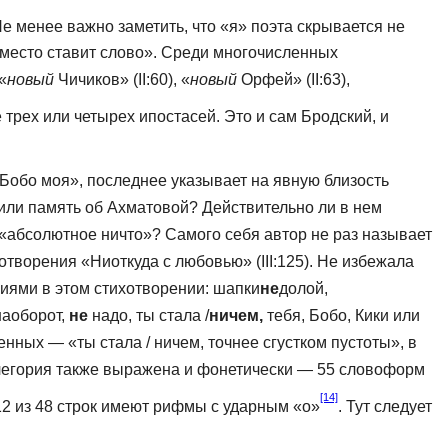
Не менее важно заметить, что «я» поэта скрывается не
ое место ставит слово». Среди многочисленных
«
новый
Чичиков» (II:60), «
новый
Орфей» (II:63),
 трех или четырех ипоста­сей. Это и сам Бродский, и
«Бобо моя», последнее указывает на явную близость
или память об Ахматовой? Действительно ли в нем
«абсолютное ничто»? Самого себя автор не раз называет
хотворения «Ниоткуда с любовью» (III:125). Не избежала
ниями в этом стихотворении: шапки
не
долой,
а­оборот,
не
надо, ты стала /
ничем,
тебя, Бобо, Кики или
нных — «ты стала / ничем, точнее сгустком пустоты», в
ллегория также выражена и фонетически — 55 словоформ
[14]
12 из 48 строк имеют рифмы с ударным «о»
. Тут следует