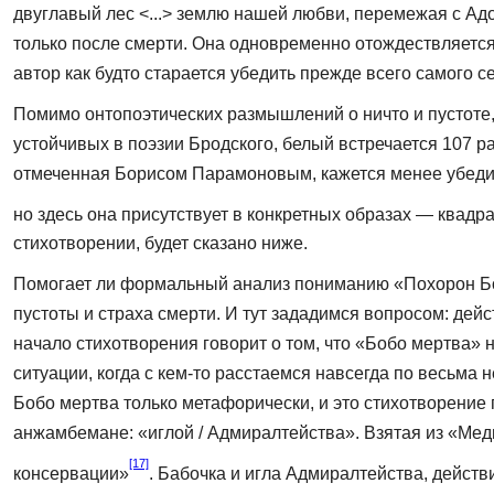
двуглавый лес <...> землю нашей любви, перемежая с Адом,
только после смерти. Она одновременно отождествляется 
автор как будто старается убедить прежде всего самого се
Помимо онтопоэтических размышлений о ничто и пустоте, 
устойчивых в поэзии Бродского, белый встречается 107 ра
отмеченная Борисом Парамо­новым, кажется менее убеди
но здесь она присутствует в конкретных образах — квадр
стихотворении, будет сказано ниже.
Помогает ли формальный анализ пониманию «Похорон Бобо
пустоты и страха смерти. И тут зададимся вопросом: дей
начало стихотворения говорит о том, что «Бобо мертва» 
ситуации, когда с кем-то расстаемся навсегда по весьма н
Бобо мертва только метафорически, и это стихотворение 
анжамбемане: «иглой / Адмиралтейства». Взятая из «Мед
[17]
консервации»
. Ба­бочка и игла Адмиралтейства, дейс