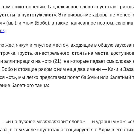
 этом стихотво­рении. Так, ключевое слово «пустота» триж
у
ст
оты, в пу
ст
оту/к ли
ст
у. Эти рифмы-метафоры не менее, 
я» (мы), и «ты» (Бобо), а также напи­санное поэтом, склони
[15]
.
ю жестянку» и «пустое место», входящие в общую звукозап
ст
рочке, гру
ст
ь, огне
ст
рельного,
ст
оять на ме
ст
е, до
ст
упное
) и аллитирацию на «ст» (21), на которые па­дает смыслова
Бобо и стоящие рядом с ним еще два имени — Кики и Заза 
я «ст», мы легко представим полет бабочки или балетный т
ение балетного танца:
— «и на пу
ст
ое ме
ст
о
ст
авит слово» — и ударным «о»: «с
раза, в том числе «пустота» ассоциируется с Адом в его с