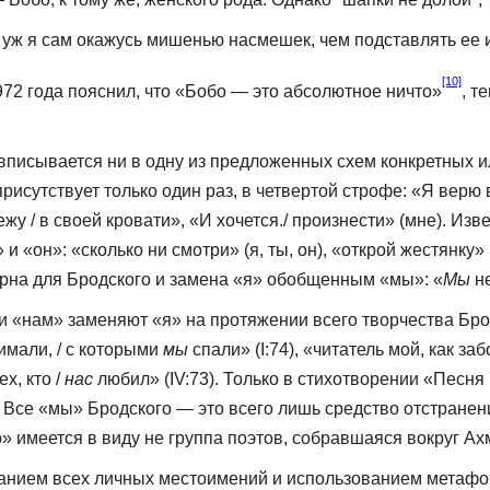
е уж я сам окажусь мишенью насмешек, чем подставлять ее
[10]
72 года пояснил, что «Бобо — это абсолютное ничто»
, т
писывается ни в одну из предложенных схем конкретных и
присутствует только один раз, в четвертой строфе: «Я вер
жу / в своей кровати», «И хочется./ произнести» (мне). Из­
 «он»: «сколько ни смотри» (я, ты, он), «от­крой жестянку» 
терна для Бродского и замена «я» обобщенным «мы»: «
Мы
н
и «нам» заменяют «я» на протяжении всего творчества Бро
имали, / с которыми
мы
спали» (I:74), «читатель мой, как за
х, кто /
нас
любил» (IV:73). Только в сти­хотворении «Песн
. Все «мы» Бродско­го — это всего лишь средство отстранен
» имеется в виду не группа поэтов, собравшаяся вокруг Ахм
анием всех лич­ных местоимений и использованием метафо