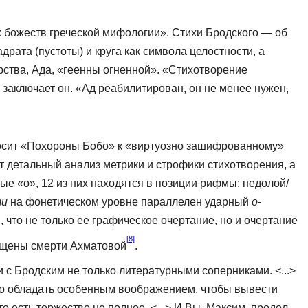
х божеств греческой мифологии». Стихи Бродского — об
ата (пустоты) и круга как символа целостности, а
рства, Ада, «геенны огненной». «Стихотворение
аключает он. «Ад реабилитирован, он не ме­нее нужен,
осит «Похороны Бобо» к «вир­туозно зашифрованному»
деталь­ный анализ метрики и строфики стихотворения, а
ные «о», 12 из них находятся в позиции рифмы: недолой/
ти
на фонетическом уровне параллелен ударный
о-
 что не только ее графи­ческое очертание, но и очертание
[8]
я­щены смерти Ахматовой
.
с Бродским не только литера­турными соперниками. <...>
надо обладать особенным воображением, чтобы вывести
о есть торжество не полное. <...> И Вы, Максим, продол­