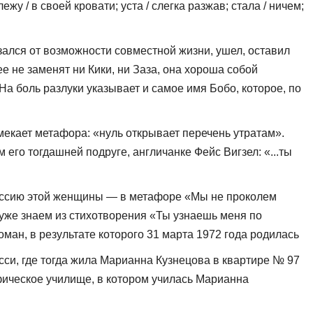
жу / в своей кровати; уста / слегка разжав; стала / ничем;
зался от возможности совмест­ной жизни, ушел, оставил
 не за­менят ни Кики, ни Заза, она хороша собой
 На боль разлуки указывает и самое имя Бобо, которое, по
екает метафора: «нуль от­крывает перечень утратам».
его тогдашней подруге, англичанке Фейс Вигзел: «...ты
фессию этой женщины — в ме­тафоре «Мы не проколем
 уже знаем из стихотворения «Ты узнаешь меня по
ман, в результате которого 31 марта 1972 года родилась
сси, где тогда жила Марианна Куз­нецова в квартире № 97
афическое училище, в котором училась Марианна