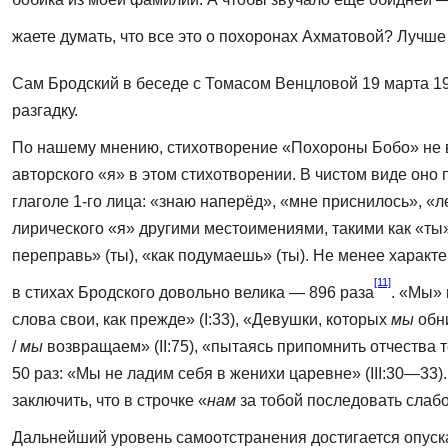
жаете думать, что все это о похоронах Ахматовой? Лучш
Сам Бродский в беседе с Томасом Венцловой 19 марта 19
разгадку.
По нашему мнению, стихотворение «Похороны Бобо» не в
авторского «я» в этом стихотворении. В чистом виде оно 
глаголе 1-го лица: «знаю наперёд», «мне приснилось», «ле
лирического «я» другими местоимениями, такими как «ты» и
переправь» (ты), «как подумаешь» (ты). Не менее харак
[11]
в стихах Бродского довольно велика — 896 раза
. «Мы» 
слова свои, как прежде» (I:33), «Девушки, ко­торых
мы
обн
/
мы
возвращаем» (II:75), «пытаясь припомнить отчества те
50 раз: «Мы не ладим себя в женихи царевне» (III:30—33)
заключить, что в строчке «
нам
за тобой последовать слабо
Дальнейший уровень самоотстранения достигается опуск