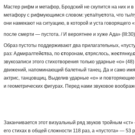
Мастер рифм и метафор, Бродский не скупится на них и в
метафору с рифмующимся словом: у
ст
а/пу­
ст
ота, что ты/п
они намекают на си­туацию, в которой и уста говорящего «
после смерти — пустота. / И вероятнее и хуже Ада» (III:30)
Образ пустоты поддерживают два прилагательных, «пусту
раз: Адмиралтей
ст
ва, по
ст
оронам,
ст
ряслось, же­
ст
янку,
звукозаписи этого стихотво­рения только ударные «о» (48
движений, напоминающий балетный танец. Да и само имя 
актрис, танцовщиц. Выделив ударные «о» и повторяю­щиес
и геометрических фигурах. Перед нами звуковое воображ
Заканчивается этот визуальный ряд звуков тройным «ст» 
его стихах в общей сложности 118 раз, а «пустота» — 53 