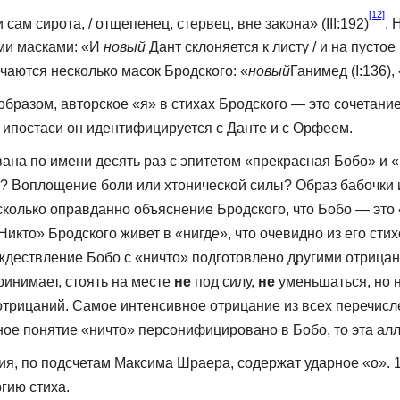
[12]
и сам сирота, / отщепенец, стервец, вне закона» (III:192)
. 
ыми масками: «И
новый
Дант склоняется к лис­ту / и на пуст
аются несколько масок Брод­ского: «
новый
Ганимед (I:136), 
 образом, авторское «я» в стихах Бродского — это сочетание
той ипостаси он идентифицируется с Данте и с Орфеем.
ана по имени десять раз с эпитетом «прекрасная Бобо» и 
? Воплощение боли или хтонической силы? Образ бабочки 
олько оправданно объяснение Бродского, что Бобо — это 
 «Никто» Бродского живет в «нигде», что очевидно из его сти
ождествление Бобо с «ничто» подготовлено другими отрица
ринимает, стоять на месте
не
под силу,
не
уменьшаться, но н
трицаний. Самое интенсивное отрица­ние из всех перечисле
тное понятие «ничто» персонифицировано в Бобо, то эта а
ния, по подсчетам Максима Шраера, содержат ударное «о». 
ргию стиха.