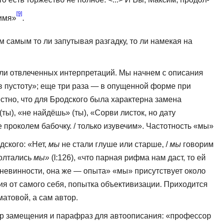
[9]
 имя»
.
ем самым то ли запутывая разгадку, то ли намекая на
ли отвлеченных интерпретаций. Мы начнем с описания
ю в пустоту»; еще три раза — в опущенной форме при
вестно, что для Бродского была характерна замена
(ты), «не найдёшь» (ты), «Сорви листок, но дату
е проколем бабочку. / только изувечим». Частот­ность «мы»
дского: «Нет,
мы
не стали глуше или старше, /
мы
говорим
бол­тались
мы»
(I:126), «что парная рифма нам даст, то ей
я невинности, она же — опыта» «мы» присутствует около
ия от самого себя, попытка объективи­зации. Приходится
атовой, а сам автор.
р замещения и парафраз для ав­тоописания: «профессор