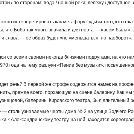
и / по сторонам; вода / ночной реки; дележу / доступное; ле
жно интерпре­тировать как метафору судьбы того, кто отка
 что Бобо так много значила и для поэта — «всем была», ее
 и слава — ее образ будет «не уменьшаться, но наобо­рот».
я со всеми своими некогда близкими подругами, на что нам
970 года на тему разлуки «Пение без музыки», посвященном 
 идет речь? В первой же строфе содержится намек на про
нить, прежде всего, порхающую на сцене балерину. Как мы
Кузнецовой, балерины Кировского театра, был длительный ро
» — столь узнавае­мые черты дома № 2 на улице Зодчего Ро
анки к Александринскому театру, на ней находится хореогр