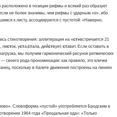
ды расположено в позиции рифмы и всякий раз образует
если не более значимы, чем рифмы с ударным «о», ибо
вшимся к листу, ассоциируются с пустотой: «Наверно,
ись стихотворения: аллитерация на «
ст»
встречается 21
, ли
ст
ок, у
ст
а,
ст
ала, дей
ст
вует,
ст
авит. Если оставить в
я нагрузка, мы получим гармонический рисунок ритмических
— своего рода прономинации: как правило, это клички
анец, по­скольку в балете движения построены на линиях
лово». Словоформа «пустой» упо­требляется Бродским в
тихотворении 1964 года «Прощальная ода»: «Только