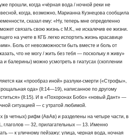
же прошли, когда «чёрная вода / ночной реки не
 весной, когда, воз­можно, Марианна Кузнецова сообщила
еменности, сказал ему: «Ну, теперь мне определенно
может связать свою жизнь с М.К., не искалечив ее жизни.
щего на учете в КГБ легко ис­портить жизнь красавице
чим». Боль от невозможности быть вместе и боль от
азать, что не могу / жить без тебя — поскольку я живу»
та и балерины) можно усмотреть в гиатусах (скоплении
ляется как «прообраз иной» разлуки-смерти («Строфы»,
е «Прощальная ода» (II:14—19), написанное по другому
уститься» (II:15). И в «Похоронах Бобо» «новый Дант» —
ичной ситуацией — с утратой любимой.
 (в четных) рифм (АвАв) и разделены на четыре части, в
1, гла­голов — 32, прилагательных — 13. Именно
ть — к уличному пейзажу: улица, черная вода, ночная