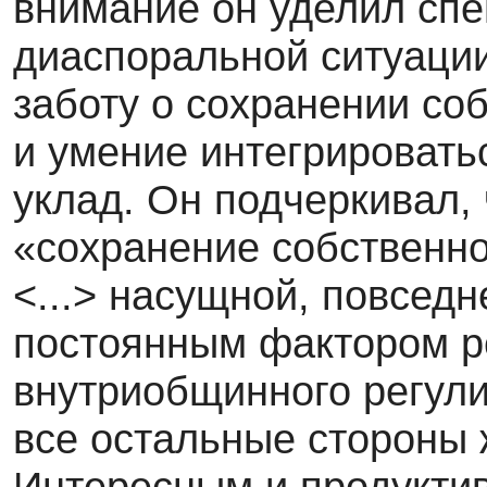
внима­ние он уделил сп
диаспоральной ситуации
заботу о сохранении со
и умение интегрироват
уклад. Он подчеркивал,
«сохранение собственно
<...> насущ­ной, повсед
постоянным фактором р
внутриобщинного регул
все осталь­ные стороны 
Интересным и продуктив