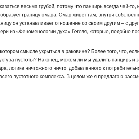
заться весьма грубой, потому что панцирь всегда чей-то, и 
образует границу омара. Омар живет там, внутри собствен
ицу он устанавливает отношение со своим другим – с други
вери из «Феноменологии духа» Гегеля, которые, подобно п
екотором смысле укрыться в раковине? Более того, что, если
ктура пустоты? Наконец, можем ли мы удалить панцирь и за
ра, логике ничтожного ничто, добавленного к потребительно
я всего пустотного комплекса. В целом же я предлагаю расс