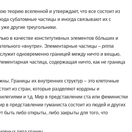
ою теорию вселенной и утверждает, что все состоит из
рода субатомные частицы и иногда связывают их с
 уже другие треугольники.
только в качестве конститутивных элементов бóльших и
ржательного «внутри». Элементарные частицы –
prima
ых служит одновременно границей между ничто и вещью,
 элементарная частица, содержащая ничто, как не граница
жны. Границы их внутренних структур – это клеточные
стоит из стран, которые разделяют кордоны и
вилегиями и т.д. Мир в представлении ста или феминистки
р в представлении гуманиста состоит из людей и других
т быть либо открыты, либо закрыты для того, что
новных типа границ.