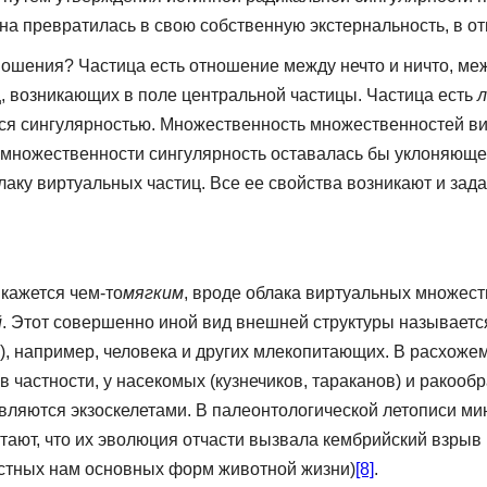
на превратилась в свою собственную экстернальность, в о
ошения? Частица есть отношение между нечто и ничто, меж
, возникающих в поле центральной частицы. Частица есть
тся сингулярностью. Множественность множественностей в
ой множественности сингулярность оставалась бы уклоняющ
аку виртуальных частиц. Все ее свойства возникают и зада
кажется чем-то
мягким
, вроде облака виртуальных множес
й
. Этот совершенно иной вид внешней структуры называет
та), например, человека и других млекопитающих. В расхо
 в частности, у насекомых (кузнечиков, тараканов) и ракоо
е являются экзоскелетами. В палеонтологической летописи 
тают, что их эволюция отчасти вызвала кембрийский взрыв 
стных нам основных форм животной жизни)
[8]
.