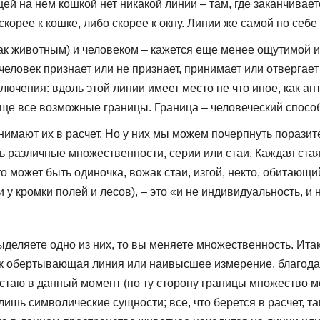
й на нем кошкой нет никакой линии – там, где заканчивает
орее к кошке, либо скорее к окну. Линии же самой по себе 
ак животным) и человеком – кажется еще менее ощутимой и 
а человек признает или не признает, принимает или отверга
лючения: вдоль этой линии имеет место не что иное, как ан
ще все возможные границы. Граница – человеческий способ
имают их в расчет. Но у них мы можем почерпнуть поразите
зь различные множественности, серии или стаи. Каждая ста
 может быть одиночка, вожак стаи, изгой, некто, обитающи
у кромки полей и лесов), – это «и не индивидуальность, и
деляете одно из них, то вы меняете множественность. Итак
ак обертывающая линия или наивысшее измерение, благода
стаю в данный момент (по ту сторону границы множество м
ишь символические сущности; все, что берется в расчет, та