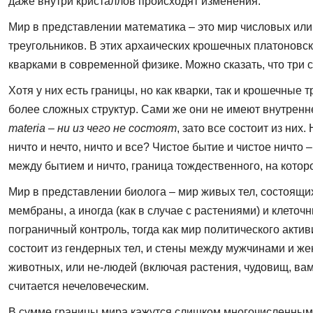
даже внутри кристаллов происходят изменения.
Мир в представлении математика – это мир числовых или 
треугольников. В этих архаических крошечных платоновс
кварками в современной физике. Можно сказать, что три с
Хотя у них есть границы, но как кварки, так и крошечные
более сложных структур. Сами же они не имеют внутренне
materia
–
ни из чего не состоят
, зато все состоит из ни
ничто и нечто, ничто и все? Чистое бытие и чистое ничто – 
между бытием и ничто, граница тождественного, на котор
Мир в представлении биолога – мир живых тел, состоящих
мембраны, а иногда (как в случае с растениями) и клето
пограничный контроль, тогда как мир политического акти
состоит из гендерных тел, и стены между мужчинами и ж
животных, или не-людей (включая растения, чудовищ, вамп
считается нечеловеческим.
В сумме границы мира кажутся слишком многочисленными 