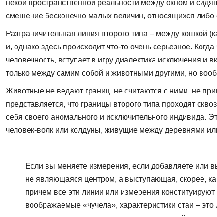
некой пространственной реальности между окном и сидяще
смешение бесконечно малых величин, относящихся либо ск
Разграничительная линия второго типа – между кошкой (к
и, однако здесь происходит что-то очень серьезное. Когд
человечность, вступает в игру диалектика исключения и вк
только между самим собой и животными другими, но вооб
Животные не ведают границ, не считаются с ними, не прин
представляется, что границы второго типа проходят скво
себя своего аномального и исключительного индивида. Это
человек-волк или колдуны, живущие между деревнями или 
Если вы меняете измерения, если добавляете или вы
не являющаяся центром, а выступающая, скорее, к
причем все эти линии или измерения конституируют 
воображаемые «чучела», характеристики стаи – это л