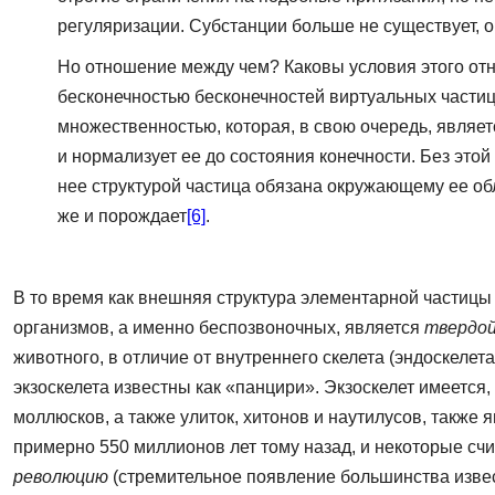
регуляризации. Субстанции больше не существует, о
Но отношение между чем? Каковы условия этого отн
бесконечностью бесконечностей виртуальных частиц
множественностью, которая, в свою очередь, являе
и нормализует ее до состояния конечности. Без эт
нее структурой частица обязана окружающему ее обл
же и порождает
[6]
.
В то время как внешняя структура элементарной частицы 
организмов, а именно беспозвоночных, является
твердо
животного, в отличие от внутреннего скелета (эндоскеле
экзоскелета известны как «панцири». Экзоскелет имеется,
моллюсков, а также улиток, хитонов и наутилусов, такж
примерно 550 миллионов лет тому назад, и некоторые счи
революцию
(стремительное появление большинства изве