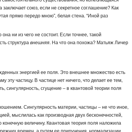
 заключает союз, если не секретное соглашение? Как
утая прямо передо мною”, белая стена. “Иной раз
 она ни из чего не состоит. Если точнее, такой
сть структура
внешняя
. На что она похожа? Матьяж Личер
жденных энергией ее поля. Это внешнее множество есть
 эту частицу. В частице нет ничего, что делает ее тем,
сть, сингулярность, сгущение – в квантовой теории поля
ошением. Сингулярность материи, частицы – не что иное,
цией, мыслилась как производная двух бесконечностей,
ую конечную величину. Квантовая теория поля наложила
прежних времен, а путем ее приручения, нормализации,