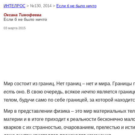
ИНТЕЛРОС
> №130, 2014 >
Если б не было ничто
Оксана Тимофеева
Если б не было ничто
03 марта 2015
Мир состоит из границ. Нет границ – нет и мира. Границы
есть
оно. В свою очередь, всякое
нечто
является границе
телом, будучи само по себе границей, за которой находит
Мир в представлении физика – это мир материальных тел.
материи и в итоге приходит к реальности бесконечно мал
кварков с их странностью, очарованием, прелестью и ист