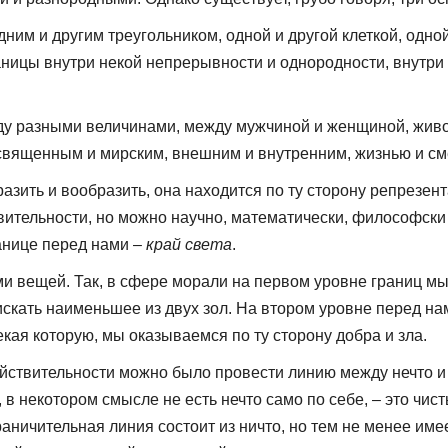
ним и другим треугольником, одной и другой клеткой, одной
границы внутри некой непрерывности и однородности, внутр
ду разными величинами, между мужчиной и женщиной, живо
священным и мирским, внешним и внутренним, жизнью и сме
разить и вообразить, она находится по ту сторону репрезен
твительности, но можно научно, математически, философск
анице перед нами –
край света
.
ами вещей. Так, в сфере морали на первом уровне границ 
скать наименьшее из двух зол. На втором уровне перед на
кая которую, мы оказываемся по ту сторону добра и зла.
йствительности можно было провести линию между нечто и 
, в некотором смысле не есть нечто само по себе, – это ч
ничительная линия состоит из ничто, но тем не менее имее