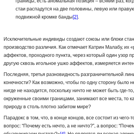
границы, есть аномальная позиция – всякий раз, ко
стаи распадутся на две половины, левую или правую
подвижной кромке банды
[2]
.
Исключительные индивиды создают союзы или блоки стан
производство различия. Как отмечает Катрин Малабу, их 
аффектов, проходного пункта, через который один узор п
другую сквозь игольное ушко аффектов, измеряется инте
Последняя, третья разновидность разграничительной лин
конечности? Как возможно, чтобы по одну сторону было не
нигде не находится, поскольку ничто не может быть где-то
окруженные своими границами, занимают все места, то к
природу в столь плотно забитом мире?
Парадокс в том, что, в конце концов, все состоит из чего
вопрос: “Почему есть нечто, а не ничто?”, а вопрос: “Поч
обнаруживаем пустоту?»
[4]
. Не является ли всякая элем