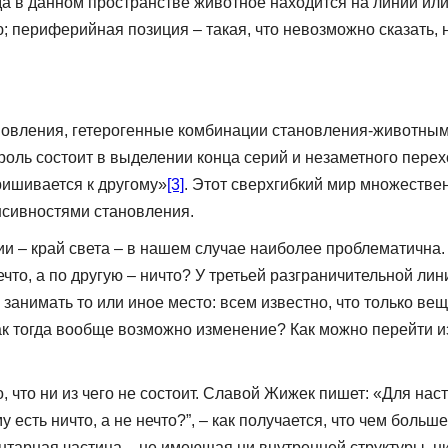
гда в данном пространстве животное находится на линии ил
; периферийная позиция – такая, что невозможно сказать, 
овления, гетерогенные комбинации становления-животным,
«роль состоит в выделении конца серий и незаметного пере
ришивается к другому»
[3]
. Этот сверхгибкий мир множествен
нсивностями становления.
ии – край света – в нашем случае наиболее проблематична
что, а по другую – ничто? У третьей разграничительной лин
, занимать то или иное место: всем известно, что только вещ
ак тогда вообще возможно изменение? Как можно перейти из
-то, что ни из чего не состоит. Славой Жижек пишет: «Для н
ему есть ничто, а не нечто?”, – как получается, что чем бо
ентарная частица – не имеющая ни внутренней структуры, 