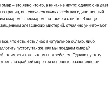
омар – это явно что-то, а никак не ничто; однако она дает
ных границ, он
населяет самого себ
я как единственный
м омаром, с неомаром, но также и с ничто. В конце
освященным элевсинских мистерий, отчаянно уничтожают
 все, что есть, есть либо виртуальное облако, либо
глотить пустоту так же, как мы поедаем омара?
й стоимости того, что мы потребляем. Однако пустоту
мотреть по крайней мере три основные разновидности