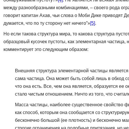
между разнообразными комбинациями, – своего рода огра
говорит капитан Ахав, чьи слова о Моби Дике приводят Де
думается, что по ту сторону нет ничего”»
[5]
.
Но если такова структура мира, то какова структура пустот
образцовый кусочек пустоты, как элементарная частица, н
комментирует это следующим образом:
Внешняя структура элементарной частицы является
сама частица. Она может быть собой лишь в обход со
что она есть. Все, чем она является, образуется ее 
стало чистым отношением. Ничто из того, что счита
Масса частицы, наиболее существенное свойство фи
как способ, которым она сообщается со структурир
бесконечно большой (ее плотность) и бесконечно ма
строгие ограничения на подобные притязания, но н