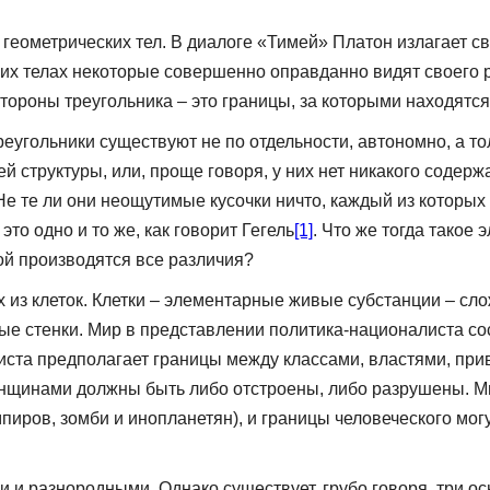
геометрических тел. В диалоге «Тимей» Платон излагает св
ких телах некоторые совершенно оправданно видят своего 
тороны треугольника – это границы, за которыми находятся
 треугольники существуют не по отдельности, автономно, а 
й структуры, или, проще говоря, у них нет никакого соде
х. Не те ли они неощутимые кусочки ничто, каждый из котор
это одно и то же, как говорит Гегель
[1]
. Что же тогда такое
ой производятся все различия?
 из клеток. Клетки – элементарные живые субстанции – сло
чные стенки. Мир в представлении политика-националиста со
виста предполагает границы между классами, властями, при
енщинами должны быть либо отстроены, либо разрушены. Ми
иров, зомби и инопланетян), и границы человеческого могу
и разнородными. Однако существует, грубо говоря, три ос