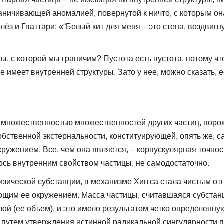
ничивающей аномалией, повернутой к ничто, с которым она
лёз и Гваттари: «“Белый кит для меня – это стена, воздвигн
ы, с которой мы граничим? Пустота есть пустота, потому что
е имеет внутренней структуры. Зато у нее, можно сказать, е
 множественностью множественностей других частиц, поро
бственной экстернальности, конституирующей, опять же, саму
окружением. Все, чем она является, – корпускулярная точно
лось внутренним свойством частицы, не самодостаточно.
зической субстанции, в механизме Хиггса стала чистым отн
ующим ее окружением. Масса частицы, считавшаяся субстан
лой (ее объем), и это имело результатом четко определенн
е путем утверждения истинной радикальной сингулярности 