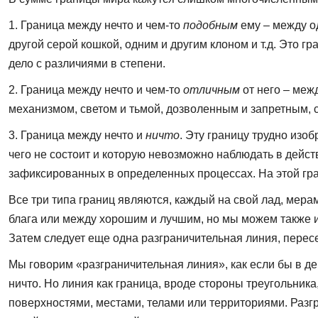
1. Граница между нечто и чем-то
подобным
ему – между од
другой серой кошкой, одним и другим клоном и т.д. Это 
дело с различиями в степени.
2. Граница между нечто и чем-то
отличным
от него – меж
механизмом, светом и тьмой, дозволенным и запретным, 
3. Граница между нечто и
ничто
. Эту границу трудно изоб
чего не состоит и которую невозможно наблюдать в дейс
зафиксированных в определенных процессах. На этой гр
Все три типа границ являются, каждый на свой лад, мер
блага или между хорошим и лучшим, но мы можем также и
Затем следует еще одна разграничительная линия, пересе
Мы говорим «разграничительная линия», как если бы в де
ничто. Но линия как граница, вроде стороны треугольника
поверхностями, местами, телами или территориями. Разгра