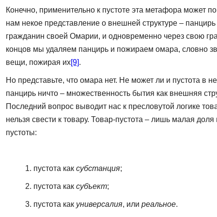
Конечно, применительно к пустоте эта метафора может пока
нам некое представление о внешней структуре – панцирь 
гражданин своей Омарии, и одновременно через свою гран
концов мы удаляем панцирь и пожираем омара, словно з
вещи, пожирая их
[9]
.
Но представьте, что омара нет. Не может ли и пустота в н
панцирь ничто – множественность бытия как внешняя стру
Последний вопрос выводит нас к пресловутой логике това
нельзя свести к товару. Товар-пустота – лишь малая дол
пустоты:
1. пустота как
субстанция
;
2. пустота как
субъект
;
3. пустота как
универсалия
, или
реальное
.