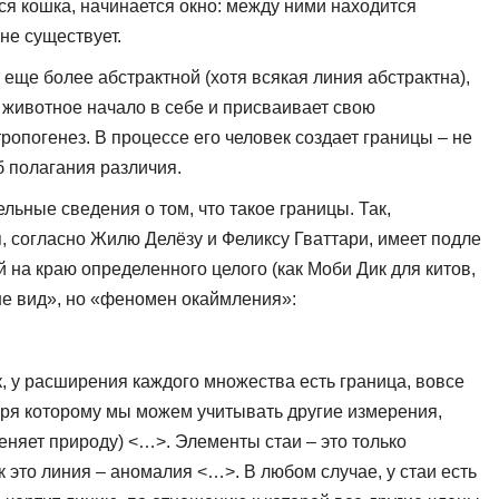
ся кошка, начинается окно: между ними находится
не существует.
еще более абстрактной (хотя всякая линия абстрактна),
ет животное начало в себе и присваивает свою
тропогенез. В процессе его человек создает границы – не
 полагания различия.
льные сведения о том, что такое границы. Так,
я, согласно Жилю Делёзу и Феликсу Гваттари, имеет подле
й на краю определенного целого (как Моби Дик для китов,
 не вид», но «феномен окаймления»:
, у расширения каждого множества есть граница, вовсе
ря которому мы можем учитывать другие измерения,
еняет природу) <…>. Элементы стаи – это только
к это линия – аномалия <…>. В любом случае, у стаи есть