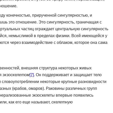
тношение.
ду конечностью, прирученной сингулярностью, и
лишь
это отношение. Это сингулярность, граничащая с
иртуальных частиц ограждает центральную сингулярность
ейся, немыслимой в пределах физики. Всей имеющейся у
ются через взаимодействие с облаком, которое она сама
твенностей, внешняя структура некоторых живых
ся
экзоскелетом
[7]
. Он поддерживает и защищает тело
жем словоупотреблении некоторые крупные разновидности
бразных (крабов, омаров). Раковины различных групп
минерализованные экзоскелеты впервые появились
или, как его еще называют,
скелетную