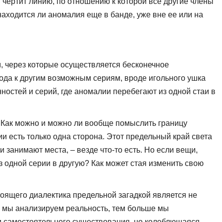
и чертит линию, по отношению к которой все другие члены
находится ли аномалия еще в банде, уже вне ее или на
 через которые осуществляется бесконечное
хода к другим возможным сериям, вроде игольного ушка
ностей и серий, где аномалии перебегают из одной стаи в
. Как можно и можно ли вообще помыслить границу
ии есть только одна сторона. Этот предельный край света
и занимают места, – везде что-то есть. Но если вещи,
 одной серии в другую? Как может стая изменить свою
астоящего диалектика предельной загадкой является не
льше мы анализируем реальность, тем больше мы
ни самостоятельного существования, но колеблющаяся