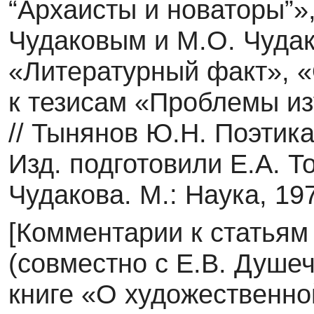
“Архаисты и но­ваторы”»
Чудаковым и М.О. Чудак
«Литературный факт», 
к тезисам «Про­блемы и
// Тынянов Ю.Н. Поэтика
Изд. подготовили Е.А. Т
Чудакова. М.: Наука, 197
[Комментарии к статьям
(совместно с Е.В. Душеч
книге «О художественно