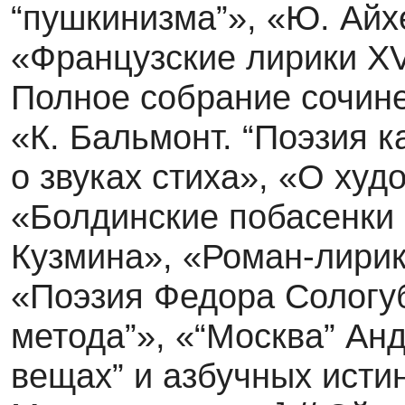
“пушкинизма”», «Ю. Айх
«Французские лирики XV
Полное собра­ние сочине
«К. Бальмонт. “Поэзия к
о звуках стиха», «О худ
«Болдинские побасенки 
Кузмина», «Роман-лирик
«Поэзия Федора Сологу
метода”», «“Москва” Ан
вещах” и азбучных истин