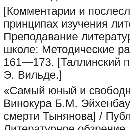
[Комментарии и послесл
принципах изучения лит
Преподавание литератур
школе: Ме­тодические ра
161—173. [Таллинский п
Э. Вильде.]
«Самый юный и свободны
Винокура Б.М. Эйхенбаум
смерти Тынянова] / Публ.,
Литературное обзрение.