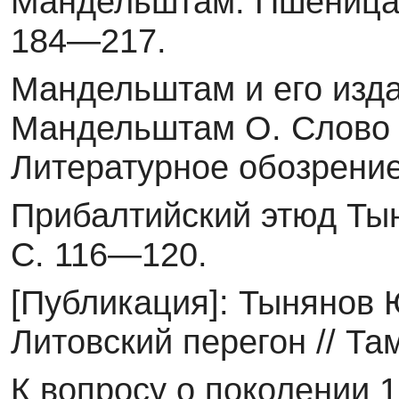
Мандельштам. Пшеница ч
184—217.
Мандельштам и его издат
Мандельштам О. Слово и 
Литературное обозрение
Прибалтийский этюд Тыня
С. 116—120.
[Публикация]: Тынянов Ю
Литовский перегон // Та
К вопросу о поколении 1