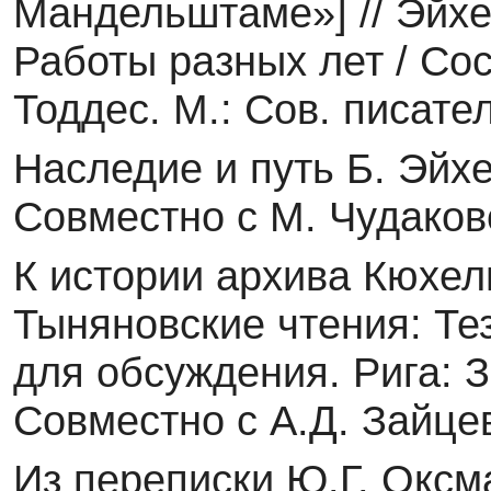
Мандельштаме»] // Эйхе
Работы разных лет / Сос
Тоддес. М.: Сов. писател
Наследие и путь Б. Эйхе
Совместно с М. Чудаков
К истории архива Кюхел
Тыняновские чтения: Те
для обсуждения. Рига: З
Совместно с А.Д. Зайце
Из переписки Ю.Г. Оксман