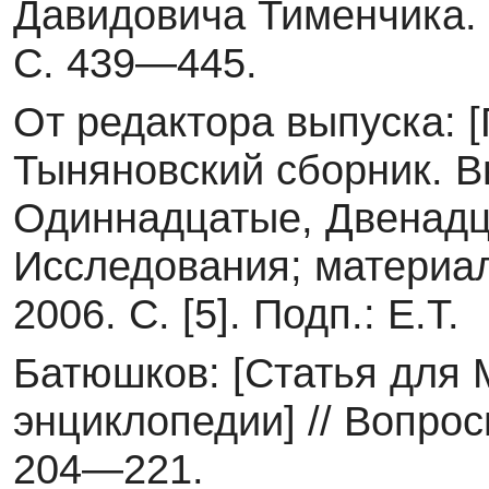
Давидовича Тименчика. М
С. 439—445.
От редактора выпуска: [
Тыняновский сборник. В
Одиннадцатые, Двенадц
Исследования; мате­риал
2006. С. [5]. Подп.: Е.Т.
Батюшков: [Статья для
энциклопедии] // Вопрос
204—221.