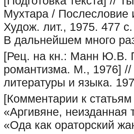
[Подготовка текста] // 
Мухтара / Послесловие и
Худож. лит., 1975. 477 
В дальней­шем много ра
[Рец. на кн.: Манн Ю.В.
романтизма. М., 1976] /
литературы и языка. 197
[Комментарии к статья
«Аргивяне, неизданная 
«Ода как ораторский жа