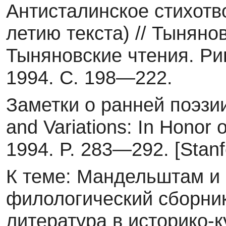
Антисталинское стихотв
летию текста) // Тыняно
Тыняновские чтения. Риг
1994. С. 198—222.
Заметки о ранней поэзи
and Variations: In Honor 
1994. P. 283—292. [Stanfo
К теме: Мандельштам и П
филологический сборник
литература в историко-к