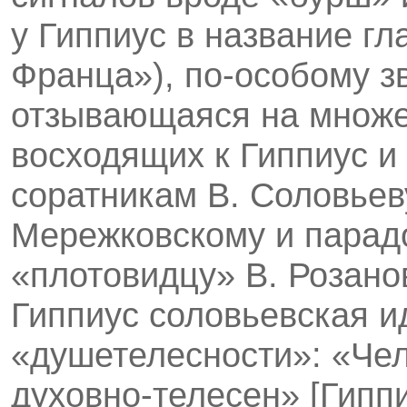
у Гиппиус в название гл
Франца»), по-особому з
отзывающаяся на множес
восходящих к Гиппиус и
соратникам В. Соловьеву
Мережковскому и парад
«плотовидцу» В. Розано
Гиппиус соловьевская и
«душетелесности»: «Чел
духовно-телесен» [Гиппи