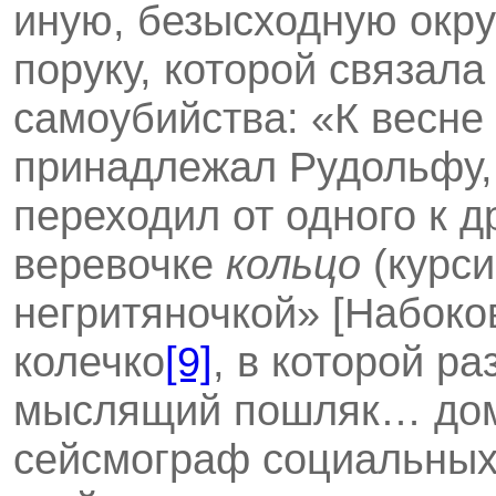
иную, безысходную окру
поруку, которой связала
самоубийства: «К весне
принадлежал Рудольфу, 
переходил от одного к д
веревочке
кольцо
(курс
негритяночкой» [Набоков
колечко
[9]
, в которой р
мыслящий пошляк… дом
сейсмограф социальных