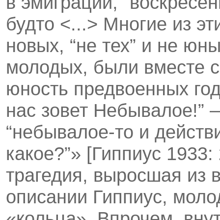
в эмиграции, “воскресен
будто <...> Многие из э
новых, “не тех” и не юны
молодых, были вместе с
юность предвоенных год
нас зовет Небывалое!” —
“небывалое-то и действ
какое?”» [Гиппиус 1933
трагедия, выросшая из 
описании Гиппиус, моло
«кольца». Впрочем, внут