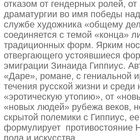
отказом от гендерных ролей, о
драматургии во имя победы над
службе художника «общему делу
соединяется с темой «конца» л
традиционных форм. Ярким но
отвергающего устоявшиеся форм
эмиграции Зинаида Гиппиус. Ав
«Даре», романе, с гениальной
течения русской жизни и среди
«эротическую утопию», от «нов
«новых людей» рубежа веков, 
скрытой полемики с Гиппиус, е
формулирует противостояние Н
пола и искусства.