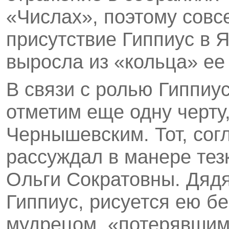
«Числах», поэтому совс
присутствие Гиппиус в 
выросла из «кольца» ее
В связи с ролью Гиппи
отметим еще одну черту
Чернышевским. Тот, сог
рассуждал в манере тезк
Ольги Сократовны. Дядя
Гиппиус, рисуется ею б
мудрецом, «потерявшим 