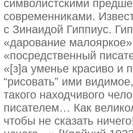
символистскими предше
современниками. Извест
с Зинаидой Гиппиус. Ги
«дарование малояркое» 
«посредственный писате
«[з]а уменье красиво и 
“рисовать” ими видимое
такого находчивого чел
писателем… Как великол
чтобы не сказать ничего