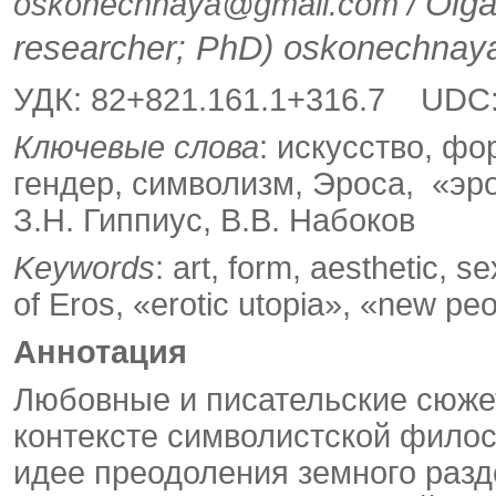
Olga
oskonechnaya@gmail.com /
researcher; PhD) oskonechna
УДК: 82+821.161.1+316.7 UDC:
Ключевые слова
: искусство, фо
гендер, символизм, Эроса, «эр
З.Н. Гиппиус, В.В. Набоков
Keywords
: art, form, aesthetic, 
of Eros, «erotic utopia», «new pe
Аннотация
Любовные и писательские сюже
контексте символистской филос
идее преодоления земного разд