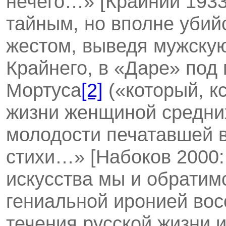
нечего…» [Крайний 1933
тайным, но вполне уби
жестом, выведя мужскую
Крайнего, в «Даре» под
Мортуса
[2]
(«который, кс
жизни женщиной средних
молодости печатавшей в
стихи…» [Набоков 2000: 
искусства мы и обратимс
гениальной иронией во
течения русской жизни 