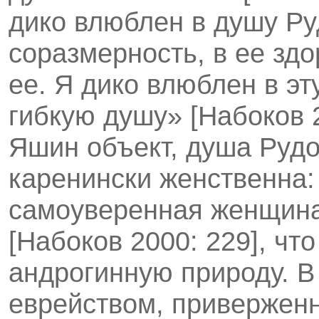
дико влюблен в душу Р
соразмерность, в ее зд
ее. Я дико влюблен в э
гибкую душу» [Набоков 2
Яшин объект, душа Рудо
каренински женственна:
самоуверенная женщина
[Набоков 2000: 229], чт
андрогинную природу. В
еврейством, приверженно