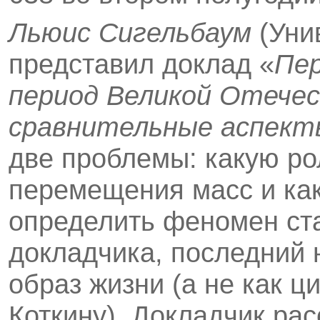
Льюис Сигельбаум
(Уни
представил доклад «
Пер
период Великой Отече
срав­нительные аспек
две проблемы: какую ро
перемещения масс и как
определить феномен ст
докладчика, последний 
образ жизни (а не как 
Коткину). Докладчик ра