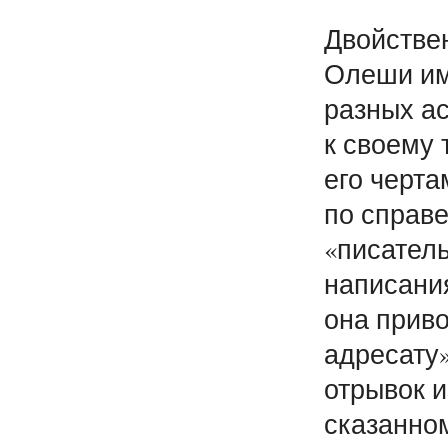
Двойствен
Олеши им
разных ас
к своему 
его черта
по справ
«писател
написания
она приво
адресату»
отрывок 
сказанно