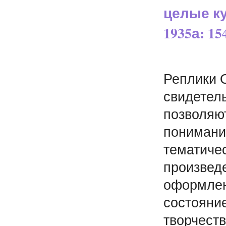
целые к
1935а: 1
Реплики О
свидетель
позволяю
понимания
тематиче
произвед
оформлен
состояние
творчеств