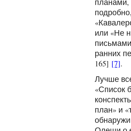
планами, 
подробно,
«Кавалер
или «Не н
письмами»
ранних пе
165]
[7]
.
Лучше вс
«Список 
конспекты
план» и «
обнаружи
Олеши о е