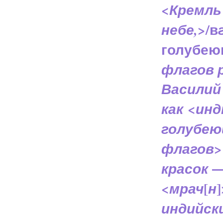
<
Кремль
>/в
небе,
голубею
флагов 
Василий
<
как
инд
голубею
флагов
красок
<
[
]
мрач
н
индийск