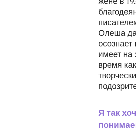
жене в 19
благодея
писателем
Олеша да
осознает 
имеет на э
время как
творчески
подозрит
Я так хо
понимае