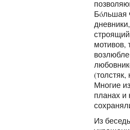
позволяю
Бóльшая 
дневники,
строящий
мотивов, 
возлюбле
любовнико
(толстяк,
Многие из
планах и 
сохранял
Из беседы