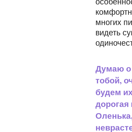
особеннос
комфортн
многих пи
видеть су
одиночест
Думаю о 
тобой, о
будем их
дорогая
Оленька,
неврасте