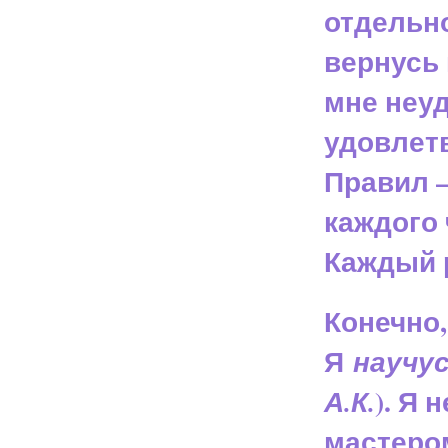
отдельно
вернусь 
мне неу
удовлет
Правил —
каждого
Каждый р
Конечно,
Я
научу
). Я
А.К.
мастером