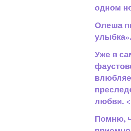
одном н
Олеша п
улыбка»
Уже в с
фаустов
влюбляе
преследо
любви. 
Помню, 
приемной