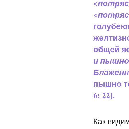
<
потряс
<
потряс
голубею
желтизно
общей яс
и пышно
Блаженн
пышно т
6: 22].
Как видим