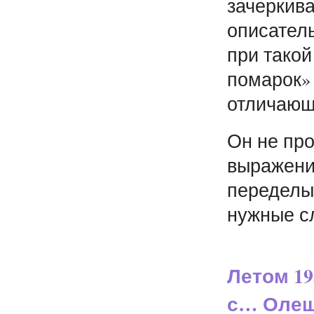
зачеркив
описател
при тако
помарок» 
отличающи
Он не пр
выражени
переделыв
нужные сл
Летом 19
с… Олеш