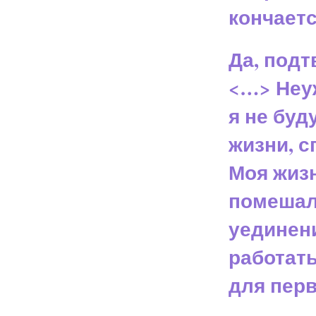
кончается
Да, подт
<…> Неу
я не буд
жизни, 
Моя жизн
помешала
уединени
работать
для перв