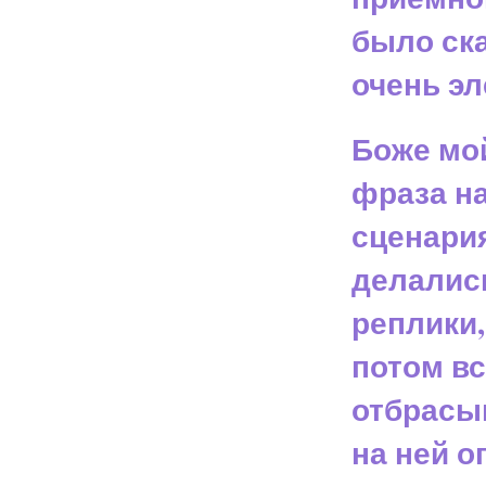
было ска
очень э
Боже мой
фраза н
сценари
делалис
реплики,
потом вс
отбрасыв
на ней о