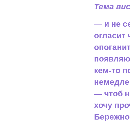
Тема вис
— и не с
огласит 
опоганит!
появляют
кем-то п
немедле
— чтоб н
хочу про
Бережно