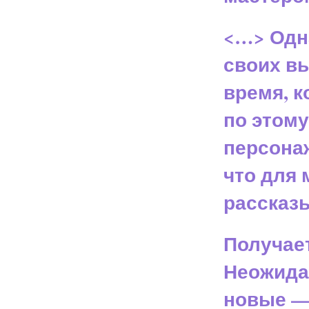
<…> Одна
своих вы
время, к
по этому
персона
что для 
рассказ
Получае
Неожида
новые — 