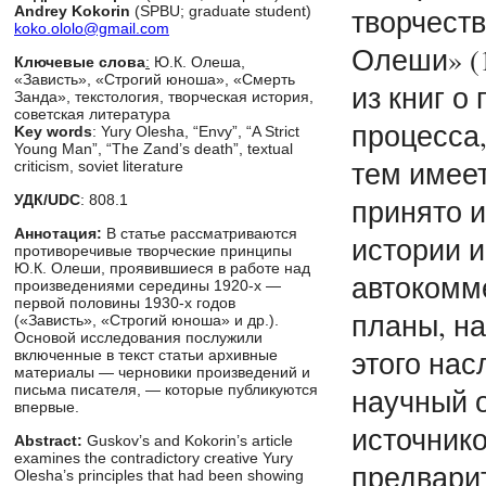
творчест
Andrey Kokorin
(SPBU; graduate student)
koko.ololo@gmail.com
Олеши» (1
Ключевые слова
:
Ю.К. Олеша,
«Зависть», «Строгий юноша», «Смерть
из книг о
Занда», текстология, творческая история,
советская литература
процесса,
Key words
: Yury Olesha, “Envy”, “A Strict
Young Man”, “The Zand’s death”, textual
тем имее
criticism, soviet literature
УДК/UDC
: 808.1
принято и
Аннотация:
В статье рассматриваются
истории и
противоречивые творческие принципы
Ю.К. Олеши, проявившиеся в работе над
автокомме
произведениями середины 1920-х —
первой половины 1930-х годов
планы, на
(«Зависть», «Строгий юноша» и др.).
Основой исследования послужили
этого нас
включенные в текст статьи архивные
материалы — черновики произведений и
письма писателя, — которые публикуются
научный о
впервые.
источнико
Abstract:
Guskov’s and Kokorin’s article
examines the contradictory creative Yury
предвари
Olesha’s principles that had been showing