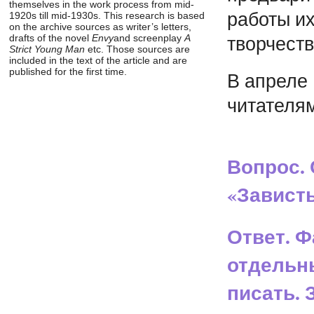
themselves in the work process from mid-
работы и
1920s till mid-1930s. This research is based
on the archive sources as writer’s letters,
творчеств
drafts of the novel
Envy
and screenplay
A
Strict Young Man
etc. Those sources are
included in the text of the article and are
published for the first time.
В апреле 
читателя
Вопрос.
«Завист
Ответ. Ф
отдельны
писать.