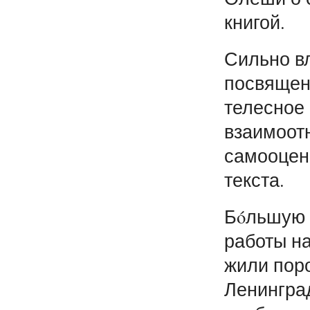
книгой.
Сильно вл
посвящен
телесное 
взаимоот
самооцен
текста.
Бóльшую 
работы н
жили поро
Ленингра