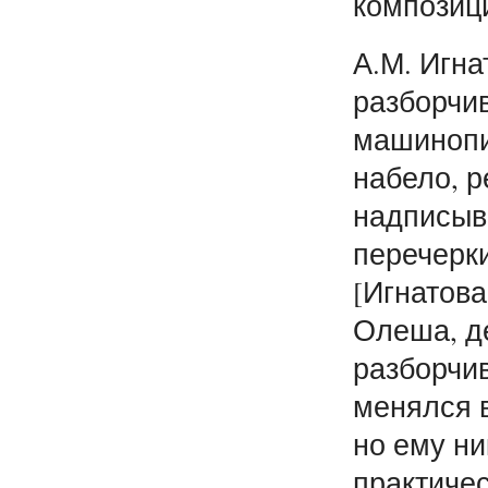
композиц
А.М. Игн
разборчи
машинопи
набело, р
надписыва
перечерк
[Игнатова
Олеша, д
разборчив
менялся в
но ему ни
практичес