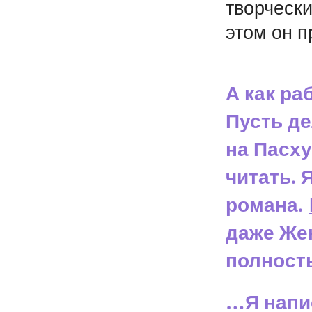
творчески
этом он п
А как ра
Пусть де
на Пасх
читать. 
романа.
даже Жен
полност
…Я напи