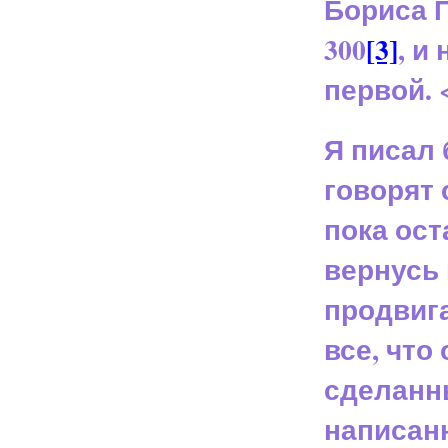
Бориса 
300
[3]
, и
первой.
Я писал 
говорят 
пока ост
вернусь 
продвига
все, что
сделанн
написан