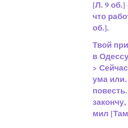
[Л. 9 об
что раб
об.].
Твой при
в Одесс
> Сейчас
ума или
повесть.
закончу,
мил [Там 