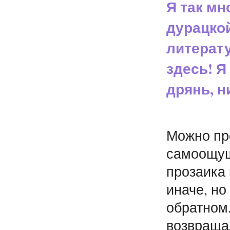
Я так мн
дурацко
литерат
здесь! Я
дрянь, н
Можно пр
самоощущ
прозаика 
иначе, н
обратном
возвраща