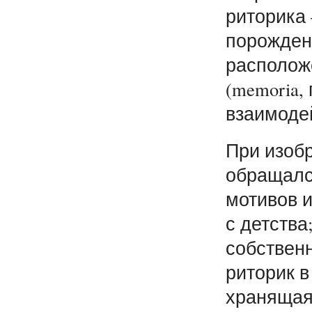
риторика
порождени
располож
(memoria,
взаимодей
При изоб
обращалс
мотивов 
с детства
собствен
риторик 
хранящая