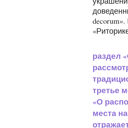
украшение
доведенн
decorum».
«Риторик
раздел 
рассмот
традици
третье м
«О расп
места на
отражае