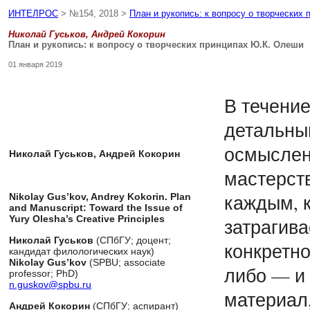
ИНТЕЛРОС
> №154, 2018 >
План и рукопись: к вопросу о творческих
Николай Гуськов, Андрей Кокорин
План и рукопись: к вопросу о творческих принципах Ю.К. Олеши
01 января 2019
В течени
детальны
осмыслен
Николай Гуськов, Андрей Кокорин
мастерст
каждым, 
Nikolay Gus’kov, Andrey Kokorin. Plan
and Manuscript: Toward the Issue of
Yury Olesha’s Creative Principles
затрагив
Николай Гуськов
(СПбГУ; доцент;
конкретно
кандидат филологических наук)
Nikolay Gus’kov
(SPBU; associate
либо — и
professor; PhD)
n.guskov@spbu.ru
материал,
Андрей Кокорин
(СПбГУ; аспирант)