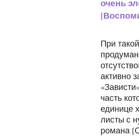
очень э
[Воспоми
При такой
продуманн
отсутство
активно 
«Зависти»
часть кот
единице 
листы с 
романа [О