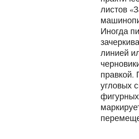
листов «З
машинопи
Иногда пи
зачеркива
линией ил
черновики
правкой.
угловых с
фигурных 
маркирует
перемеще