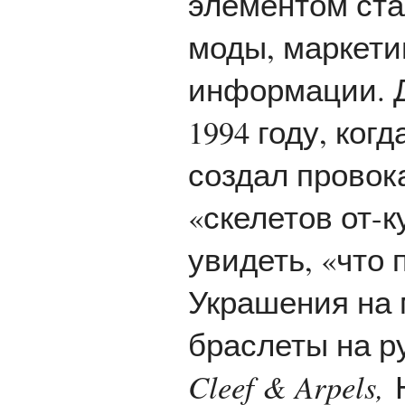
элементом ста
моды, маркети
информации. Д
1994 году, ко
создал прово
«скелетов от-
увидеть, «что 
Украшения на 
браслеты на р
Cleef & Arpels,
Н