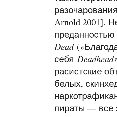
разочарования 
Arnold 2001]. 
преданностью
Dead
(«Благод
себя
Deadheads
расистские об
белых, скинхе
наркотрафикан
пираты — все 