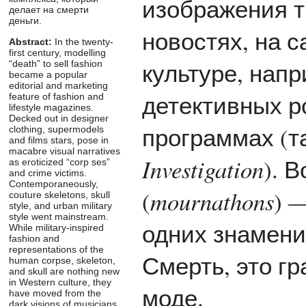
изображения т
делает на смерти
деньги.
новостях, на с
Abstract:
In the twenty-
first century, modelling
культуре, нап
“death” to sell fashion
became a popular
editorial and marketing
детективных р
feature of fashion and
lifestyle magazines.
Decked out in designer
программах (т
clothing, supermodels
and films stars, pose in
macabre visual narratives
Investigation
). 
as eroticized “corp ses”
and crime victims.
Contemporaneously,
(
mournathons
) 
couture skeletons, skull
style, and urban military
style went mainstream.
одних знамени
While military-inspired
fashion and
representations of the
Смерть, это г
human corpse, skeleton,
and skull are nothing new
in Western culture, they
моде.
have moved from the
dark visions of musicians,