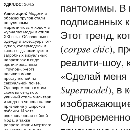
пантомимы. В 
УДК/UDC:
304.2
Аннотация:
Модели в
подписанных 
образах трупов стали
популярным
маркетинговым ходом в
Этот тренд, к
журналах моды и стиля
XXI века. Облаченные в
одежду и аксессуары от-
(
corpse chic
), п
кутюр, супермодели и
кинозвезды позируют в
загробных визуальных
реалити-шоу, к
нарративах в виде
эротизированных
«трупов», жертв
«Сделай меня 
насилия и/или
преступлений на
сексуальной почве.
Supermodel
), в
Одновременно с этим
скелеты от-кутюр,
уличный стиль милитари
изображающие
и мода на черепа нашли
признание у широкой
публики. И хотя
Одновременно 
вдохновленная войной
мода, а также
репрезентации мертвого
человеческого тела —