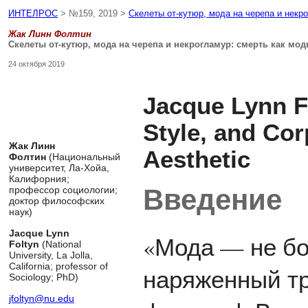
ИНТЕЛРОС
> №159, 2019 >
Скелеты от-кутюр, мода на черепа и некр
Жак Линн Фолтин
Скелеты от-кутюр, мода на черепа и некрогламур: смерть как мод
24 октября 2019
Jacque Lynn Fo
Style, and Cor
Жак Линн
Aesthetic
Фолтин
(Национальный
университет, Ла-Хойа,
Калифорния;
Введение
профессор социологии;
доктор философских
наук)
Jacque Lynn
«Мода — не бо
Foltyn
(National
University, La Jolla,
California; professor of
наряженный тр
Sociology; PhD)
jfoltyn@nu.edu