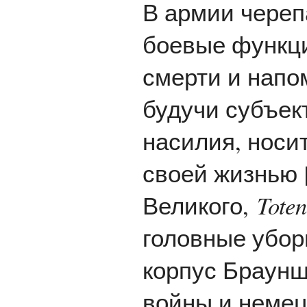
В армии череп
боевые функци
смерти и напом
будучи субъек
насилия, носи
своей жизнью [
Великого,
Tote
головные убор
корпус Браунш
войны и немец