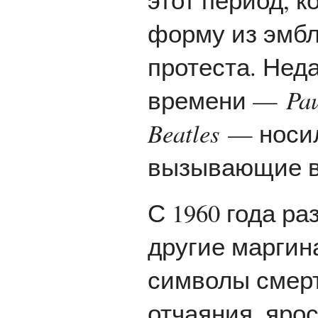
форму из эмб
протеста. Нед
времени —
Pau
Beatles
— носил
вызывающие в п
С 1960 года р
другие маргин
символы смерт
отчаяния, яро