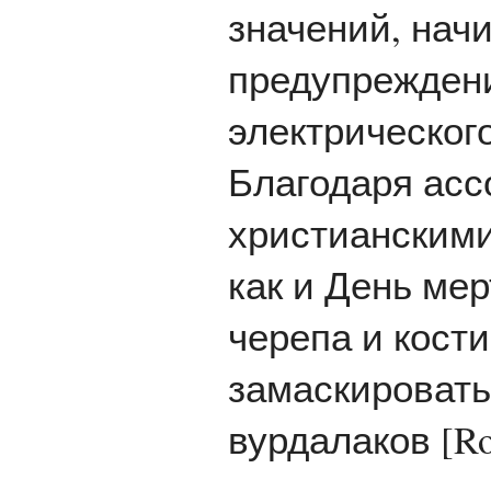
значений, нач
предупреждени
электрического
Благодаря асс
христианскими
как и День мер
черепа и кости
замаскировать
вурдалаков [Rog