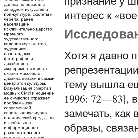
признание у ш
далеко не новость в
западном искусстве и
интерес к «во
поп-культуре, скелеты и
черепа, ранее
населявшие
исключительно царство
Исследова
мрачного
художественного
видения музыкантов,
художников,
Хотя я давно 
авангардных
фотографов и
дизайнеров-
репрезентации
экспериментаторов, с
окраин массового
дизайна попали в самый
тему вышла еще
центр этой культуры.
Визуализация смерти в
модных СМИ и ношение
1996: 72—83], 
ее символов отражает
проблемы как
современной
замечать, как
социально-культурно-
политической среды, так
образы, связа
и глобального
информационно-
развлекательного
комплекса, который