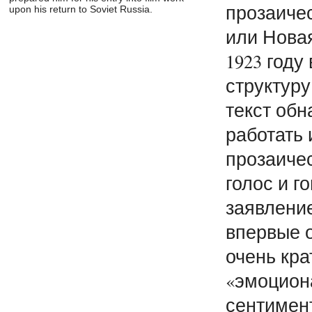
прозаичес
upon his return to Soviet Russia.
или Нова
1923 году
структуру
текст об
работать 
прозаичес
голос и г
заявление 
впервые 
очень кра
«эмоцион
сентимент