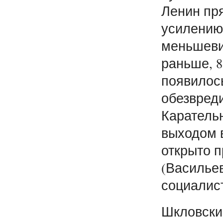
Ленин пр
усилению
меньшевик
раньше, 8
появилос
обезвреди
Каратель
выходом в
открыто п
(Васильев
социалист
Шкловски