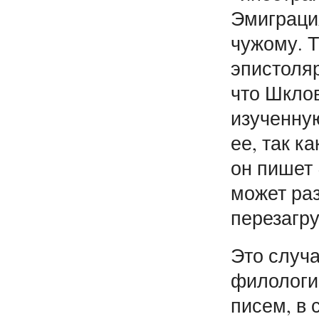
Эмиграция
чужому. Т
эпистоля
что Шклов
изученную
ее, так к
он пишет 
может ра
перезагру
Это случ
филологич
писем, в 