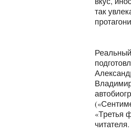
вкус, ино
так увлек
протагони
Реальный 
подготовл
Александ
Владимир
автобиог
(«Сентим
«Третья 
читателя.