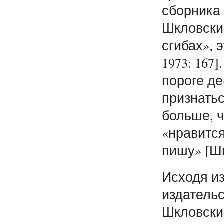
сборника
Шкловский
сгибах», 
1973: 167
пороге д
признатьс
больше, ч
«нравится
пишу» [Шк
Исходя и
издательс
Шкловский