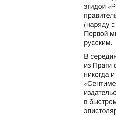
эгидой «Р
правитель
(наряду с
Первой м
русским.
В середин
из Праги 
никогда и
«Сентиме
издатель
в быстром
эпистоля