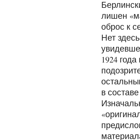
Берлински
лишен «м
оброс к с
Нет здесь
увидевше
1924 года
подозрите
остальны
в составе
Изначаль
«оригина
предислов
материал