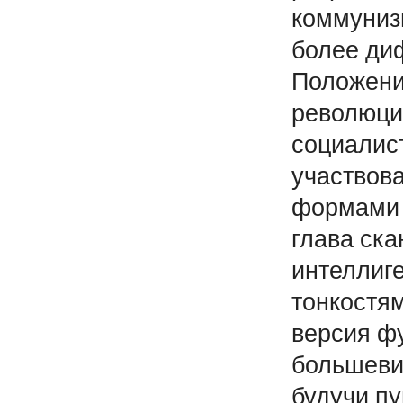
коммуниз
более ди
Положени
революци
социалис
участвова
формами 
глава ска
интеллиге
тонкостям
версия ф
большеви
будучи пу