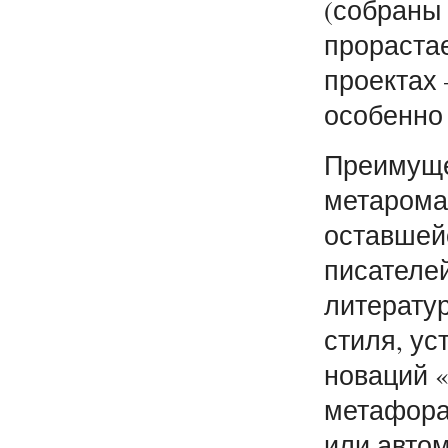
(собраны 
прораста
проектах
особенно 
Преимуще
метароман
оставшейс
писателе
литератур
стиля, ус
новаций «
метафорах
или автом