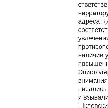
ответстве
нарратору
адресат (
соответст
увлечения
противоп
наличие 
повышенн
Эпистоля
внимания 
писались
и взывали
Шкловски