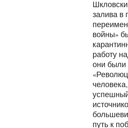
Шкловски
залива в 
переимен
войны» бы
карантин
работу н
они были
«Революци
человека,
успешный
источнико
большеви
путь к по