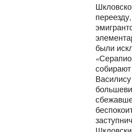
Шкловском
переезду,
эмигрантс
элемента
были искл
«Серапио
собирают 
Василису
большеви
сбежавшег
беспокои
заступнич
Шкловский