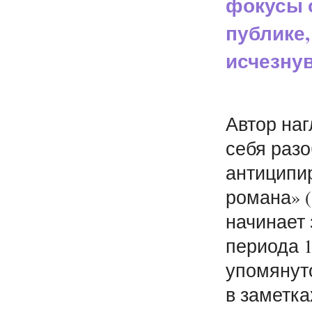
фокусы о
публике,
исчезнув
Автор наг
себя разо
антиципи
романа» 
начинает 
периода 1
упомянуто
в заметка