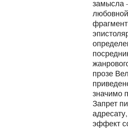
замысла —
любовной
фрагмент
эпистоля
определе
посредник
жанровог
прозе Ве
приведен
значимо п
Запрет п
адресату
эффект с