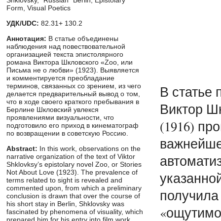
Form, Visual Poetics
УДК/UDC:
82.31+ 130.2
Аннотация:
В статье объединены
наблюдения над повествовательной
организацией текста эпистолярного
романа Виктора Шкловского «Zoo, или
Письма не о любви» (1923). Выявляется
и комментируется преобладание
терминов, связанных со зрением, из чего
В статье 
делается предварительный вывод о том,
что в ходе своего краткого пребывания в
Виктор Шк
Берлине Шкловский увлекся
проявлениями визуальности, что
(1916) пр
подготовило его приход в кинематограф
по возвращении в советскую Россию.
важнейше
Abstract:
In this work, observations on the
автомати
narrative organization of the text of Viktor
Shklovksy’s epistolary novel Zoo, or Stories
Not About Love (1923). The prevalence of
указанной
terms related to sight is revealed and
commented upon, from which a preliminary
получила 
conclusion is drawn that over the course of
his short stay in Berlin, Shklovsky was
«ощутимо
fascinated by phenomena of visuality, which
prepared him for his entry into film work