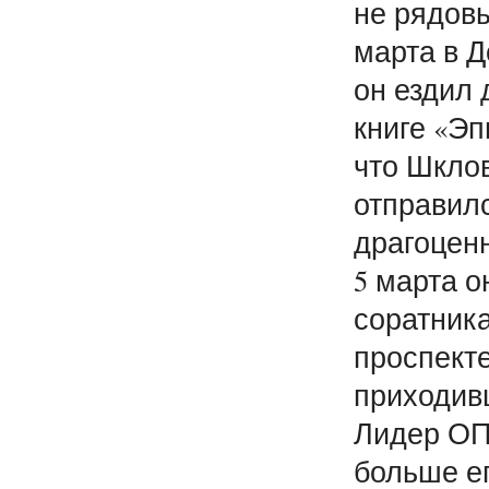
не рядов
марта в Д
он ездил
книге «Эп
что Шклов
отправилс
драгоценн
5 марта о
соратник
проспекте
приходив
Лидер ОП
больше ег