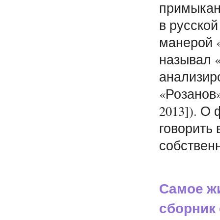
примыкани
в русской
манерой «
называл 
анализир
«Розанов»
2013]). О
говорить 
собственн
Самое ж
сборник 