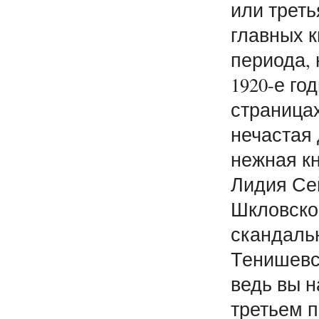
или треть
главных к
периода, 
1920-е го
страница
нечастая 
нежная кн
Лидия Се
Шкловског
скандальн
Тенишевс
ведь вы н
третьем 