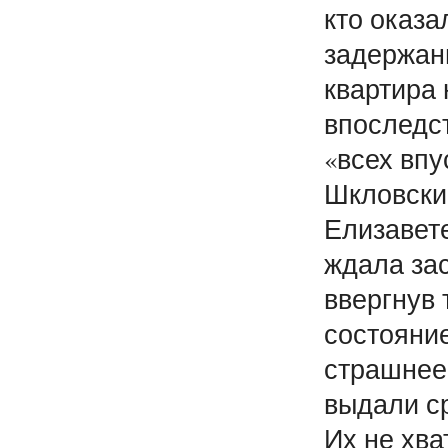
кто оказа
задержаны
квартира
впоследс
«всех впу
Шкловский
Елизавет
ждала зас
ввергнув
состояние
страшнее
выдали ср
Их не хва