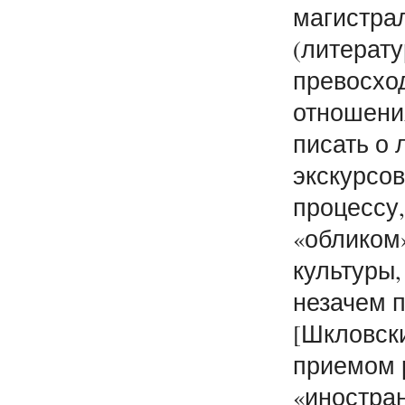
магистра
(литерату
превосход
отношения
писать о 
экскурсо
процессу,
«обликом
культуры,
незачем 
[Шкловски
приемом 
«иностра