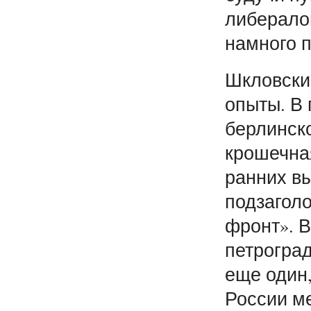
либерало
намного п
Шкловски
опыты. В
берлинск
крошечная
ранних в
подзагол
фронт». В
петрогра
еще один,
России ме