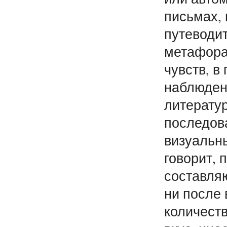
письмах, 
путеводи
метафора
чувств, в
наблюден
литерату
последов
визуальны
говорит, 
составля
ни после 
количест