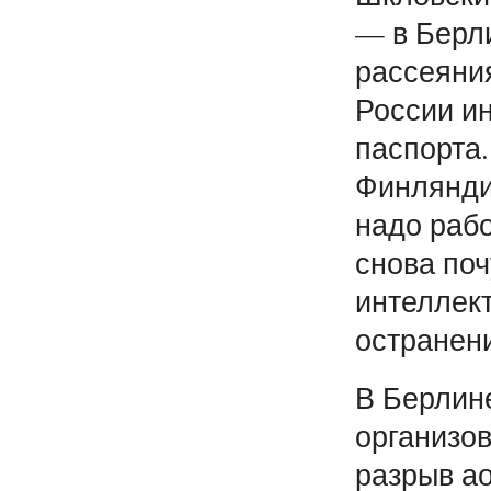
— в Берли
рассеяния
России и
паспорта.
Финлянди
надо рабо
снова поч
интеллек
остранени
В Берлине
организов
разрыв а