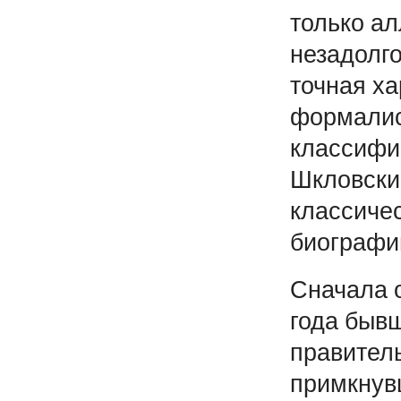
только а
незадолго
точная ха
формалис
классифи
Шкловски
классиче
биографи
Сначала о
года быв
правитель
примкнув