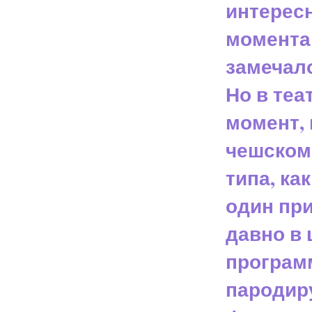
интересн
момента
замечал
Но в теа
момент, 
чешском 
типа, ка
один пр
давно в 
програм
пародиру