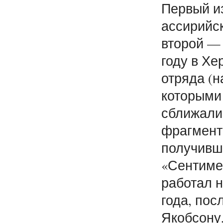
Первый и
ассирийс
второй — 
году в Хе
отряда (н
которыми
сближалис
фрагмент
получивш
«Сентиме
работал н
года, пос
Якобсону