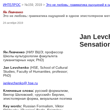
ИНТЕЛРОС
> №159, 2019 >
Это не любовь: грамматика ощущений в 
Ян Левченко
Это не любовь: грамматика ощущений в одном эпистолярном ме
24 октября 2019
Jan Levc
Sensation
Ян Левченко
(НИУ ВШЭ; профессор
Школы культурологии факультета
гуманитарных наук; PhD)
Jan Levchenko
(HSE, School of Cultural
Studies, Faculty of Humanities, professor;
PhD)
janlevchenko@ hse.ru
Ключевые слова:
русский формализм,
Виктор Шкловский, «русский» Берлин,
эпистолярная форма, визуальная поэтика
Key words:
Russian Formalism, Viktor
Shklovsky, “Russian” Berlin, Epistolary