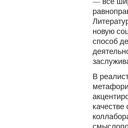
— все шир
равнопра
Литерату
новую со
способ д
деятельно
заслужив
В реалис
метафорич
акцентир
качестве 
коллабор
смыслопо