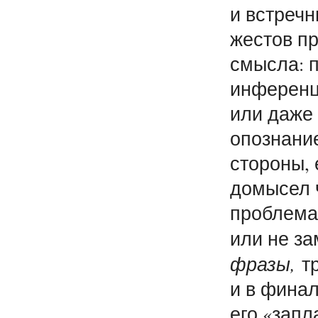
и встречн
жестов п
смысла: п
инференц
или даже
опознани
стороны,
домысел ч
проблема.
или не з
фразы,
тр
и в финал
его «зап