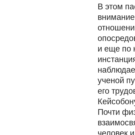
В этом па
внимание
отношени
опосредов
и еще по
инстанция
наблюдает
ученой п
его трудо
Кейсобону
Почти фи
взаимосвя
человек и