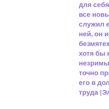
для себя
все новы
служил 
ней, он 
безмяте
хотя бы 
незримы
точно пр
его в до
труда [Э