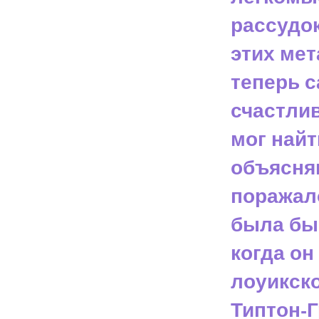
рассудок
этих ме
теперь с
счастлив
мог найт
объясняв
поражало
была бы
когда о
лоуикско
Типтон-