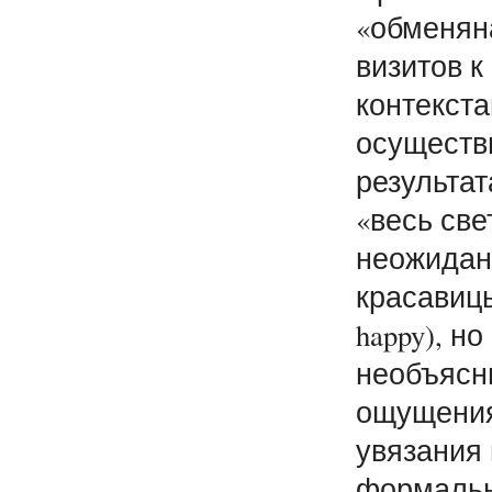
«обменян
визитов к
контекста
осуществ
результат
«весь све
неожидан
красавицы
happy), н
необъясн
ощущения
увязания 
формальн