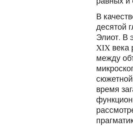
равных и
В качест
десятой 
Элиот. В
XIX века 
между об
микроско
сюжетной 
время за
функцион
рассмотр
прагматик