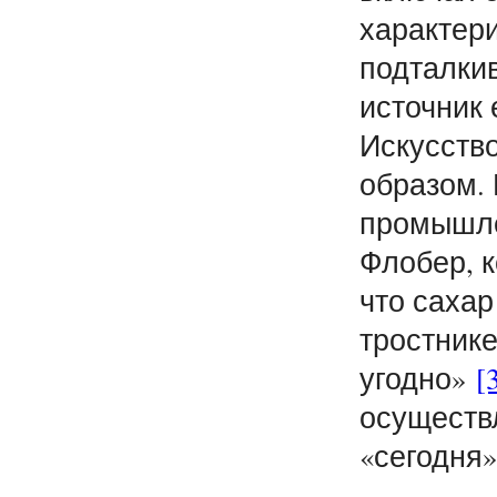
характери
подталки
источник 
Искусство
образом. 
промышле
Флобер, к
что сахар
тростнике
угодно»
[
осуществл
«сегодня»