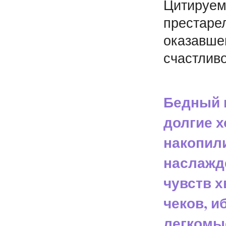
Цитируем
престарел
оказавше
счастливо
Бедный 
долгие 
накопил
наслажд
чувств х
чеков, и
легкомы