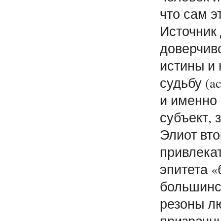
что сам э
Источник 
доверчив
истины и 
судьбу (ac
и именно 
субъект,
Элиот вто
привлекат
эпитета «
большинс
резоны лю
призрачн