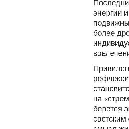
Последни
энергии 
подвижны
более др
индивиду
вовлечен
Привилег
рефлекси
становит
на «стрем
берется э
светским
смысл жиз