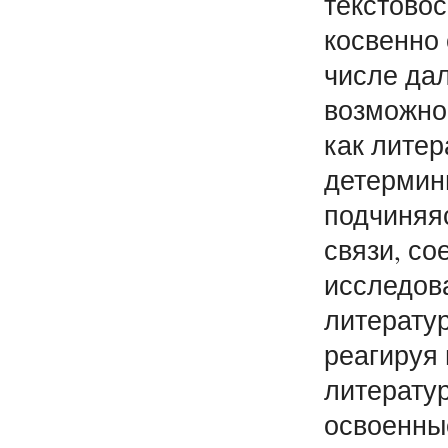
текстовос
косвенно 
числе дал
возможнос
как литер
детермини
подчиняяс
связи, со
исследов
литератур
реагируя 
литерату
освоенны