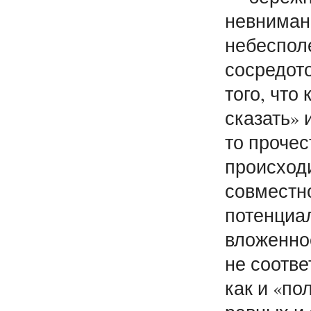
невнимани
небеспол
сосредото
того, что
сказать» 
то прочес
происходи
совместн
потенциал
вложенно
не соотве
как и «по