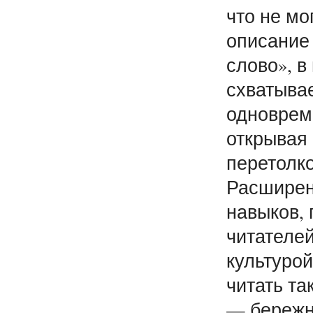
что не мо
описание 
слово», в
схватывае
одновреме
открывая
перетолк
Расширен
навыков, 
читателей
культурой
читать та
— бережн