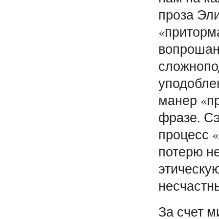
проза Эли
«приторма
вопрошан
сложнопо
уподоблен
манер «п
фразе. Сэ
процесс 
потерю не
этическую
несчастн
За счет м