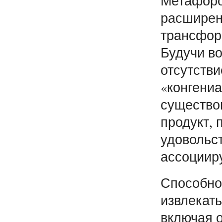
Метафороп
расширен
трансформ
Будучи в
отсутстви
«конгениа
существо
продукт, 
удовольс
ассоциир
Способно
извлекать
включая о