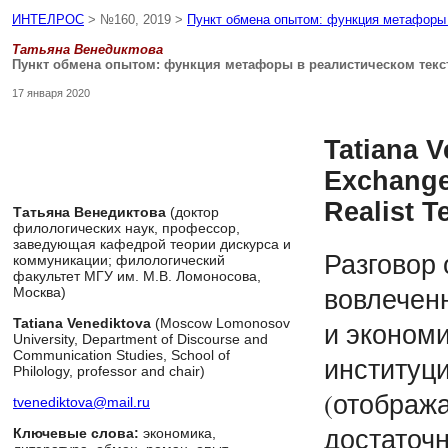
ИНТЕЛРОС
> №160, 2019 >
Пункт обмена опытом: функция метафоры 
Татьяна Венедиктова
Пункт обмена опытом: функция метафоры в реалистическом текс
17 января 2020
Tatiana V
Exchange
Realist T
Татьяна Венедиктова
(доктор
филологических наук, профессор,
заведующая кафедрой теории дискурса и
Разговор 
коммуникации; филологический
факультет МГУ им. М.В. Ломоносова,
вовлеченн
Москва)
Tatiana Venediktova
(Moscow Lomonosov
и экономи
University, Department of Discourse and
Communication Studies, School of
институц
Philology, professor and chair)
(отобража
tvenediktova@mail.ru
достаточн
Ключевые слова:
экономика,