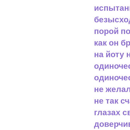
испытани
безысход
порой по
как он б
на йоту 
одиноче
одиночес
не желал
не так с
глазах с
доверчив