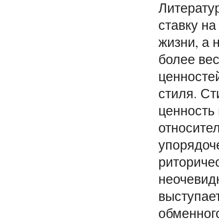
Литерату
ставку н
жизни, а 
более ве
ценносте
стиля. С
ценность 
относител
упорядоче
риторичес
неочевидн
выступает
обменного