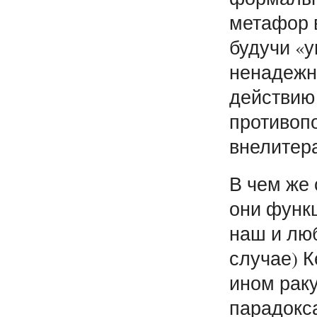
метафор 
будучи «
ненадежн
действию 
противоп
внелитер
В чем же 
они функ
наш и люб
случае) К
ином раку
парадокс