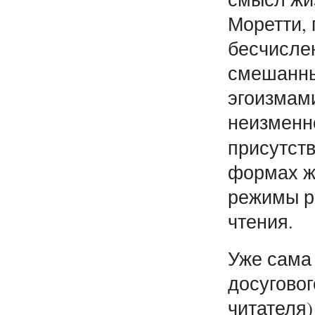
Моретти, 
бесчисле
смешанны
эгоизмам
неизменно
присутст
формах ж
режимы р
чтения.
Уже сама 
досуговог
читателя)