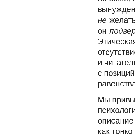
вынужденн
не
желать,
подве
он
Этическа
отсутстви
и читател
с позиций
равенства
Мы привы
психолог
описание 
как тонко