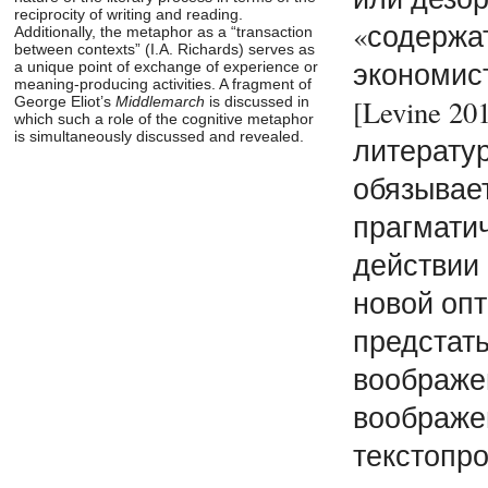
reciprocity of writing and reading.
«содержа
Additionally, the metaphor as a “transaction
between contexts” (I.A. Richards) serves as
экономис
a unique point of exchange of experience or
meaning-producing activities. A fragment of
[Levine 20
George Eliot’s
Middlemarch
is discussed in
which such a role of the cognitive metaphor
is simultaneously discussed and revealed.
литерату
обязывае
прагмати
действии 
новой оп
предстать
воображе
воображе
текстопро