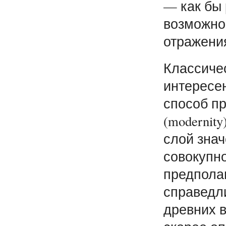
— как бы
возможно
отражени
Классиче
интересен
способ п
(modernit
слой знач
совокупн
предпола
справедл
древних 