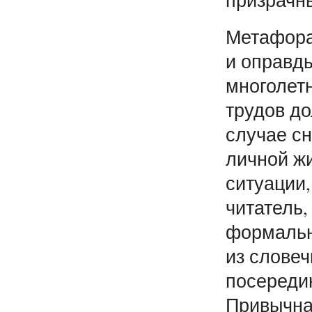
Метафора,
и оправды
многолет
трудов д
случае с
личной жи
ситуации,
читатель,
формальн
из словеч
посереди
Привычна