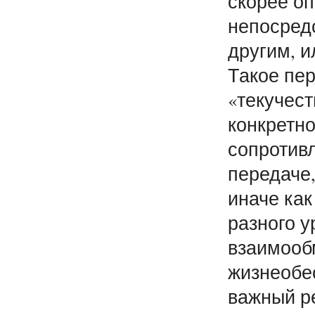
скорее оп
непосред
другим, и
Такое пер
«текучест
конкретно
сопротив
передаче,
иначе как
разного 
взаимооб
жизнеобе
важный ре