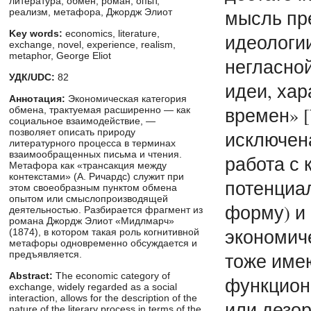
литература, обмен, роман, опыт,
мысль пр
реализм, метафора, Джордж Элиот
Key words:
economics, literature,
идеологии
exchange, novel, experience, realism,
metaphor, George Eliot
негласной
УДК/UDC:
82
идеи, ха
Аннотация:
Экономическая категория
времен» [W
обмена, трактуемая расширенно — как
социальное взаимодействие, —
позволяет описать природу
исключен
литературного процесса в терминах
взаимообращенных письма и чтения.
работа с
Метафора как «трансакция между
контекстами» (А. Ричардс) служит при
потенциал
этом своеобразным пунктом обмена
опытом или смыслопроизводящей
форму) и
деятельностью. Разбирается фрагмент из
романа Джордж Элиот «Мидлмарч»
экономич
(1874), в котором такая роль когнитивной
метафоры одновременно обсуждается и
тоже име
предъявляется.
Abstract:
The economic category of
функцион
exchange, widely regarded as a social
interaction, allows for the description of the
или дезор
nature of the literary process in terms of the