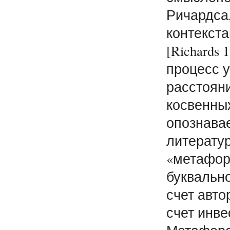
Ричардса
контекстам
[Richards 
процесс у
расстоян
косвенных
опознава
литерату
«метафор
буквально
счет авто
счет инве