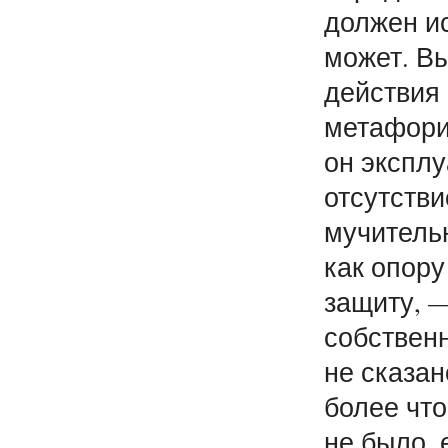
должен ис
может. В
действия
метафори
он эксплу
отсутстви
мучитель
как опору 
защиту, —
собственн
не сказан
более что
не было,