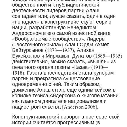
общественной и к публицистической
деятельности лидеров партии Алаш
совпадает или, лучше сказать, один в один
«попадает» в конструктивистскую теорию
нации, разработанную Бенедиктом
Андерсоном в его самой известной книге
«Воображаемые сообщества». Лидеры
(«восточного крыла») Алаш-Орды Ахмет
Байтурсынов (1873—1937), Алихан
Букейханов и Миржакып Дулатов (1885—1935)
действительно, можно сказать, «вышли» из
печатного органа газеты «Қазақ» (1913—
1918). Газета впоследствии стала рупором
партии и прекратила существование
одновременно с ней. Таким образом,
движение Алаш стало еще одним кейсом в
копилке тезиса Андерсона о книгопечатании
как главном двигателе национализма и
нациестроительства [Anderson 2006].
Конструктивистский поворот в постсоветской
истории считается прогрессивным (в