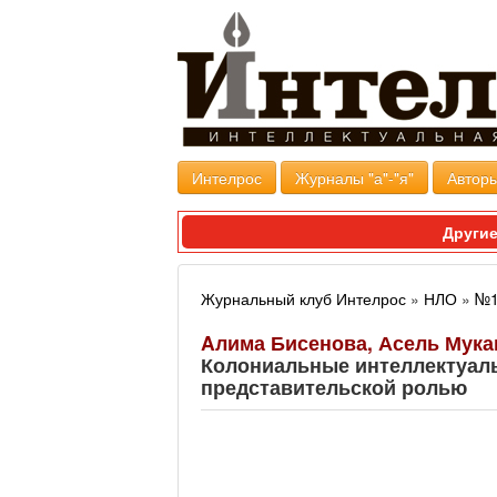
Интелрос
Журналы "а"-"я"
Авторы
Другие
Журнальный клуб Интелрос
»
НЛО
»
№1
Aлима Бисенова, Асель Мук
Колониальные интеллектуал
представительской ролью