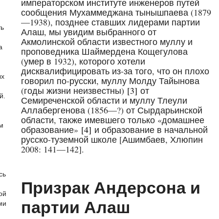
императорском институте инженеров путей
сообщения Мухаммеджана тынышпаева (1879
—1938), позднее ставших лидерами партии
ть
Алаш, мы увидим выбранного от
Акмолинской области известного муллу и
а
проповедника Шаймердена Кощегулова
(умер в 1932), которого хотели
дисквалифицировать из-за того, что он плохо
ых
говорил по-русски, муллу Молду Тайынова
(годы жизни неизвестны)
[3]
от
й.
Семиреченской области и муллу Тлеули
Аллабергенова (1856—?) от Сырдарьинской
области, также имевшего только «домашнее
м
образование»
[4]
и образование в начальной
русско-туземной школе [Ашимбаев, Хлюпин
2008: 141—142].
сь
Призрак Андерсона и
ой
партии Алаш
ми