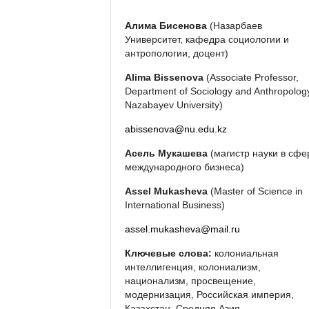
Aлима Бисенова
(Назарбаев
Университет, кафедра социологии и
антропологии, доцент)
Alima Bissenova
(Associate Professor,
Department of Sociology and Anthropolog
Nazabayev University)
abissenova@nu.edu.kz
Асель Мукашева
(магистр науки в сфе
международного бизнеса)
Assel Mukasheva
(Master of Science in
International Business)
assel.mukasheva@mail.ru
Ключевые слова:
колониальная
интеллигенция, колониализм,
национализм, просвещение,
модернизация, Российская империя,
Казахстан, Средняя Азия