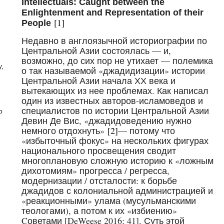
Intellectuals: Caught between the
Enlightenment and Representation of their
[1]
People
Недавно в англоязычной историографии по
Центральной Азии состоялась — и,
возможно, до сих пор не утихает — полемика
y,
о так называемой «джадидизации» истории
Центральной Азии начала ХХ века и
вытекающих из нее проблемах. Как написал
один из известных авторов-исламоведов и
специалистов по истории Центральной Азии
р
Девин Де Вис, «джадидоведению нужно
немного отдохнуть»
[2]
— потому что
«избыточный фокус» на нескольких фигурах
национального просвещения сводит
многоплановую сложную историю к «ложным
дихотомиям» прогресса / регресса,
модернизации / отсталости: к борьбе
джадидов с колониальной администрацией и
«реакционными» улама (мусульманскими
теологами), а потом к их «избиению»
Cоветами [DeWeese 2016: 41]. Суть этой