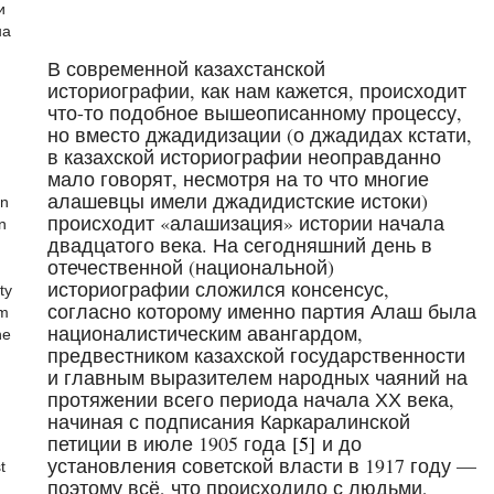
и
на
В современной казахстанской
историографии, как нам кажется, происходит
что-то подобное вышеописанному процессу,
но вместо джадидизации (о джадидах кстати,
в казахской историографии неоправданно
мало говорят, несмотря на то что многие
алашевцы имели джадидистские истоки)
an
происходит «алашизация» истории начала
n
двадцатого века. На сегодняшний день в
отечественной (национальной)
историографии сложился консенсус,
ty
согласно которому именно партия Алаш была
em
националистическим авангардом,
he
предвестником казахской государственности
и главным выразителем народных чаяний на
протяжении всего периода начала ХХ века,
начиная с подписания Каркаралинской
петиции в июле 1905 года
[5]
и до
установления советской власти в 1917 году —
t
поэтому всё, что происходило с людьми,