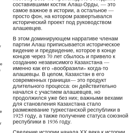
составившими костяк Алаш-Орды, — это
самое важное в истории, а остальное —
просто фон, на котором развертывался
исторический проект под руководством
алашевцев.
В этом доминирующем нарративе членам
партии Алаш приписывается историческое
y
видение и предвидение, которое в конце
концов через 70 лет сбылось и привело к
созданию независимого Казахстана —
he
именно как его «вообразили» когда-то
m
алашевцы. В целом, Казахстан в его
современных границах— это продукт
длительного процесса: он действительно
начался с участием алашевцев, но
продолжился уже без них; важными вехами
для становления Казахстана стало
размежевание туркестанской республики в
re
1925 году, а также получение статуса союзной
республики в 1936 году.
r
Сведение истории начала ХХ века к истории