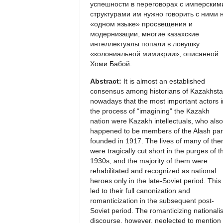
успешности в переговорах с имперским
структурами им нужно говорить с ними 
«одном языке» просвещения и
модернизации, многие казахские
интеллектуалы попали в ловушку
«колониальной мимикрии», описанной
Хоми Бабой.
Abstract:
It is almost an established
consensus among historians of Kazakhst
nowadays that the most important actors i
the process of “imagining” the Kazakh
nation were Kazakh intellectuals, who also
happened to be members of the Alash par
founded in 1917. The lives of many of th
were tragically cut short in the purges of t
1930s, and the majority of them were
rehabilitated and recognized as national
heroes only in the late-Soviet period. This
led to their full canonization and
romanticization in the subsequent post-
Soviet period. The romanticizing nationalis
discourse, however, neglected to mention