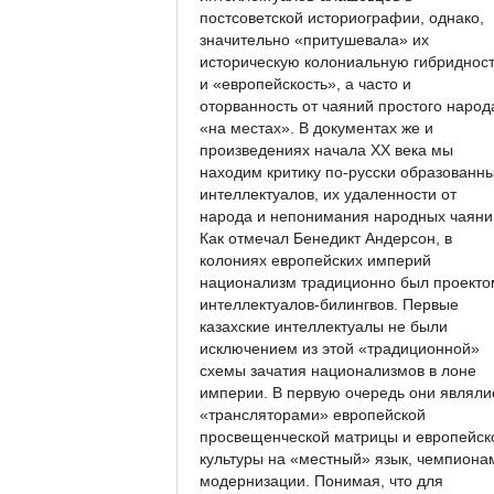
постсоветской историографии, однако,
значительно «притушевала» их
историческую колониальную гибриднос
и «европейскость», а часто и
оторванность от чаяний простого народ
«на местах». В документах же и
произведениях начала ХХ века мы
находим критику по-русски образованн
интеллектуалов, их удаленности от
народа и непонимания народных чаяни
Как отмечал Бенедикт Андерсон, в
колониях европейских империй
национализм традиционно был проекто
интеллектуалов-билингвов. Первые
казахские интеллектуалы не были
исключением из этой «традиционной»
схемы зачатия национализмов в лоне
империи. В первую очередь они являли
«трансляторами» европейской
просвещенческой матрицы и европейск
культуры на «местный» язык, чемпиона
модернизации. Понимая, что для