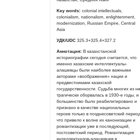
Key words:
colonial intellectuals,
colonialism, nationalism, enlightenment,
modernization, Russian Empire, Central
Asia
УДК/UDC
325.3+325.4+327.2
Аннотация:
В казахстанcкой
историографии сегодня считается, что
именно казахские интеллектуалы-
алашевцы были наиболее важными
акторами «воображения» нации и
предвестниками казахской
государственности. Судьба многих из н
трагически оборвалась в 1930-е годы, и
большинство было реабилитировано и
признано в качестве национальных
героев только в позднесоветский период
что привело к волне их канонизации и
романтизации уже в последующий,
постсоветский период. Романтизация
интеллектуалов-алашевцев в