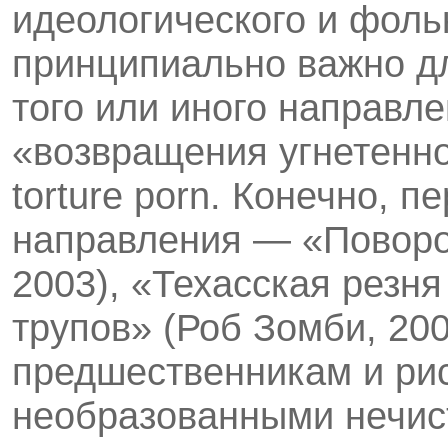
идео­логического и фол
принципиально важно д
того или иного направл
«возвращения угнетенно
torture porn. Конечно, 
направления — «Поворот
2003), «Техас­ская резн
трупов» (Роб Зом­би, 2
предшественникам и рис
необразованными нечис