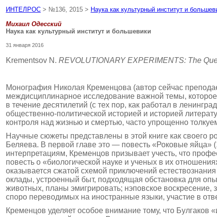
ИНТЕЛРОС
> №136, 2015 >
Наука как культурный институт и большев
Михаил Одесский
Наука как культурный институт и большевики
31 января 2016
Krementsov N.
REVOLUTIONARY EXPERIMENTS: The Quest for I
Монография Николая Кременцова (автор сейчас преподае
междисциплинарное исследование важной темы, которое 
в течение десятилетий (с тех пор, как работал в ленинг
общественно-политической историей и историей литерат
контроля над жизнью и смертью, часто упрощенно толкуем
Научные сюжеты представлены в этой кни­ге как своего 
Беляева. В первой главе это — повесть «Роковые яйца» 
интерпретациям, Кременцов призывает учесть, что профе
повесть о «биологической науке и ученых в их отношения
оказывается сжатой схемой приключений естествознания
оклады, устроенный быт, подходящая обстановка для оп
животных, планы эмигрировать; нэповское воскресение, з
споро переводимых на иностранные языки, участие в отв
Кременцов уделяет особое внимание тому, что Булгаков 