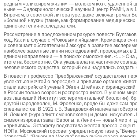
редным «эликсиром жизни» — молоком коз с удаленной щи
ныне — Эндокринологический научный центр РАМН, а в 19
Впрочем, в советской литературе, даже включая роман Б
«большой науки» (такие, как формирование медицинских
одинокие гении-исследователи.
Рассмотрение в предложенном ракурсе повести Булгакова
ход. Как и в случае с «Роковыми яйцами», Кременцов сч
и совершает обстоятельный экскурс в развитие эксперим
наиболее заметные линии исследований, проводимых в 192
едином направлении — в поисках омоложения. <…> Она д
итоге на бессмертие. Она указывала на частичное совпа
человеческого существа, который они надеялись создать н
В повести профессор Преображенский осуществляет пере
увлекаться мечтой о пересадке и прививке органов жив
стали австрийский ученый Эйген Штейнах и французский
в России только возрос и распространился. В ученом мир
возглавивший Институт экспериментальной биологии), бр
другой народоволец, М. Фроленко, вроде бы даже сам пр
специалистов. В 1921 г. Б. Завадовский напечатал обзор
И. Лежнев (журналист-сменовеховец и демон-искуситель 
символизировал закат Европы, а Ленин — новый мир и г
«прививка». Эстафету подхватила желтая пресса, акцент
НЭПа, Московский горсовет учредил новую газету, “Вечер
“Известий”, “Вечерняя Москва” редко публиковала декре