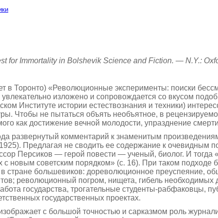
ики
mmortality in Bolshevik Science and Fiction. — N.Y.: Oxfor
т в Торонто) «Революционные эксперименты: поиски бессм
увлекательно изложено и сопровождается со вкусом подоб
радском Институте истории естествознания и техники) интер
уры. Чтобы не пытаться объять необъятное, в рецензируем
ого как достижение вечной молодости, упразднение смерти и
рода развернутый комментарий к знаменитым произведениям
(1925). Предлагая не сводить ее содержание к очевидным 
ссор Персиков — герой повести — ученый, биолог. И тогда
х с новым советским порядком» (с. 16). При таком подходе
 в стране большевиков: дореволюционное преуспеяние, об
ытов; революционный погром, нищета, гибель необходимых 
абота государства, трогательные студенты-рабфаковцы, пу
етственных государственных проектах.
«изображает с большой точностью и сарказмом роль журнал