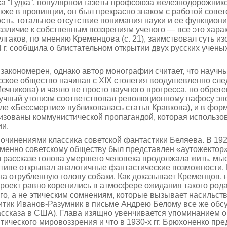
ка “Гудка”, популярной газеты профсоюза железнодорожников
кже в провинции, он был прекрасно знаком с работой со­вет
сть, тотальное отсутствие понимания науки и ее функциони
различие к собственным воззрениям ученого — все это хара
Булгаков, по мнению Кременцова (с. 21), заимствовал суть 
 г. сообщила о блистательном открытии двух русских учены
 закономерен, однако автор монографии считает, что науч
ское общество начиная с XIX столетия воодушевленно сле
ечникова) и чаяло не просто научного прогресса, но обрете
научный утопизм соответствовал революционному пафосу эп
нале «Бессмертие» публиковалась статья Кравкова), и в фо
зованы коммунистичес­кой пропагандой, которая использова
ии.
инениями класси­ка советской фантастики Беляева. В 1925 
еменно советскому обществу был представлен «аутожектор»
 рассказе голова умершего человека продолжала жить, мысл
ктиве открывал аналогичные фантастические возможности. 
на отрубленную голову собаки. Как доказывает Кременцов,
роект равно коренились в атмосфере ожи­дания такого род
го, а не этическим сомнениям, ко­торые вызывает насильс
тик Иванов-Разумник в письме Андрею Белому все же обсу
ассказа в США). Глава изящно увенчивается упоминанием о 
ческого мировоззрения и что в 1930-х гг. Брюхоненко пред