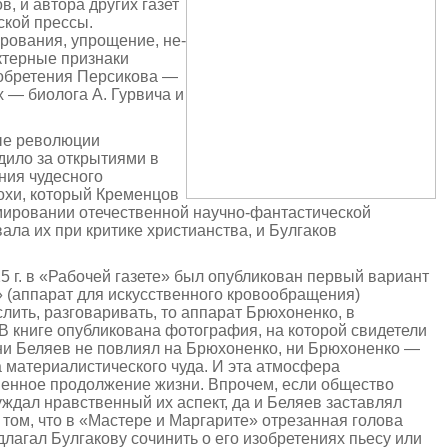
, и автора других газет
ской прессы.
рования, упрощение, не­
ктерные признаки
изобретения Персикова —
х — биолога А. Гурвича и
ные революции
дило за открытиями в
ния чудесного
охи, который Кременцов
рмировании отечественной научно-фантастической
ла их при критике христианства, и Булгаков
г. в «Рабочей газете» был опубли­кован первый вариант
 (аппарат для искусственного кровообращения)
ить, разговаривать, то аппарат Брюхоненко, в
В книге опубликована фотография, на которой свидетели
 ни Беляев не повлиял на Брюхоненко, ни Брюхоненко —
а материалистического чуда. И эта атмосфера
твенное продолжение жизни. Впрочем, если общество
ждал нравственный их аспект, да и Беляев заставлял
том, что в «Мастере и Маргарите» отрезанная голова
лагал Булгакову сочинить о его изобретениях пьесу или