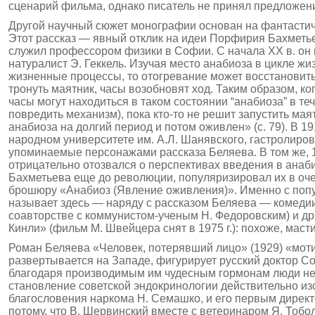
сценарий фильма, однако писатель не принял предложен
Другой научный сюжет монографии основан на фантастиче
Этот рассказ — явный отклик на идеи Порфирия Бахметь
служил профессором физики в Софии. С начала XX в. он 
натуралист Э. Геккель. Изучая место анабиоза в цикле ж
жизненные процессы, то отогревание может восстановить 
тронуть маят­ник, часы возобновят ход. Таким образом, к
часы могут находиться в таком состоянии “анабиоза” в т
повредить механизм), пока кто-то не решит запустить м
анабиоза на долгий период и потом оживлен» (с. 79). В 1
народном университете им. А.Л. Шанявского, гастролиро
упоминаемые персонажами рассказа Беляева. В том же, 1
отрицательно отозвался о перспективах введения в анаб
Бахметьева еще до революции, популяризировал их в оче
брошюру «Анабиоз (Явление оживления)». Именно с попул
называет здесь — наряду с рассказом Беляева — комедии
соавторстве с коммунистом-ученым Н. Федоровским) и др
Кинли» (фильм М. Швейцера снят в 1975 г.): похоже, ма
Роман Беляева «Человек, потерявший лицо» (1929) «моти
развертывается на Западе, фигурирует русский доктор С
благодаря производимым им чудесным гормонам люди не
становление советской эндокринологии действительно изо
благословения наркома Н. Семашко, и его первым директ
потому, что В. Шервинский вместе с ветеринаром Я. Тобо