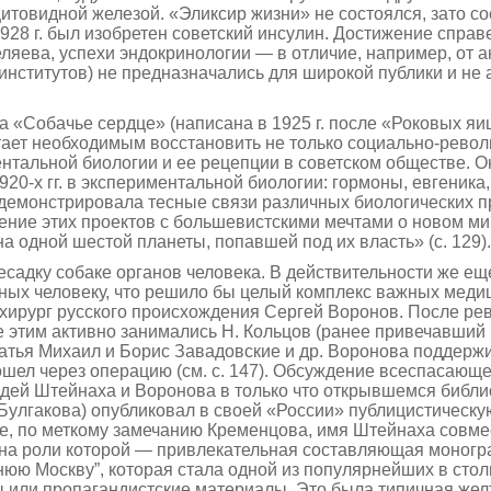
товидной железой. «Эликсир жизни» не состоялся, зато со
28 г. был изобретен советский инсулин. Достижение спра
еляева, успехи эндокринологии — в отличие, например, от 
 институтов) не предназначались для широкой публики и н
 «Собачье сердце» (написана в 1925 г. после «Роковых я
итает необходимым восстановить не только социально-рево
ентальной биологии и ее рецепции в советском обществе. 
0-х гг. в экспериментальной биологии: гормоны, евгеника,
емонстрировала тесные связи различных биологических п
дение этих проектов с большевистскими мечтами о новом ми
а одной шестой планеты, попавшей под их власть» (с. 129).
садку собаке органов человека. В действительности же е
отных человеку, что решило бы целый комплекс важных ме
 хирург русского происхождения Сергей Воронов. После ре
е этим активно занимались Н. Кольцов (ранее привечавший
атья Михаил и Борис Завадовские и др. Воронова поддерж
ошел через операцию (см. с. 147). Обсуждение всеспасающе
 идей Штейнаха и Воронова в только что открывшемся библи
Булгакова) опубликовал в своей «России» публицистическу
де, по меткому замечанию Кременцова, имя Штейнаха совм
 на роли которой — привлекательная составляющая моногра
нюю Москву”, которая стала одной из популярнейших в столи
ты или пропагандистские материалы. Это была типичная жел