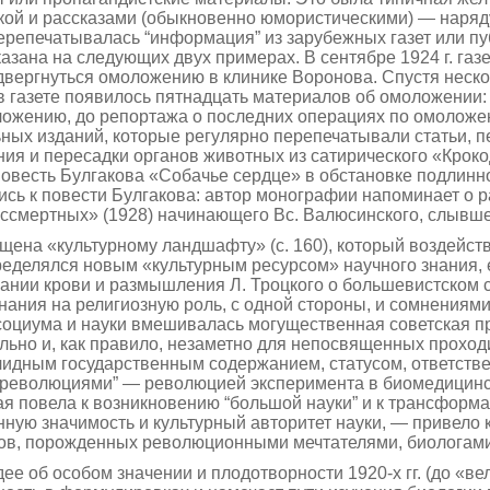
ой и рассказами (обыкновенно юмористическими) — наряду 
перепечатывалась “инфор­мация” из зарубежных газет или 
зана на следующих двух примерах. В сентябре 1924 г. газ
двергнуться омоложению в клинике Воронова. Спустя неско
 в газете появилось пятнадцать материалов об омоложении:
ложению, до репортажа о последних операциях по омоложе
ных изданий, которые регулярно перепечатывали статьи, пе
я и пересадки органов животных из сатирического «Крокод
повесть Булгакова «Собачье сердце» в обстановке подлинн
ись к повести Булгакова: автор монографии напоминает о 
 бессмертных» (1928) начинающего Вс. Валюсинского, слы
щена «культурному ландшафту» (с. 160), который воздейст
еделялся новым «культурным ресурсом» научного знания, 
ании крови и размышления Л. Троцкого о большевистском св
знания на религиозную роль, с одной стороны, и сомнениями
 социума и науки вмешивалась могущественная советская п
ьно и, как правило, незаметно для непосвященных проход
солидным государственным содержанием, статусом, ответст
 революциями” — революцией эксперимента в биомедицинск
ая повела к возникновению “большой науки” и к трансформ
енную значимость и культурный авторитет науки, — привело
ов, порожденных революционными мечтателями, биологами и
е об особом значении и плодотворности 1920-х гг. (до «вел