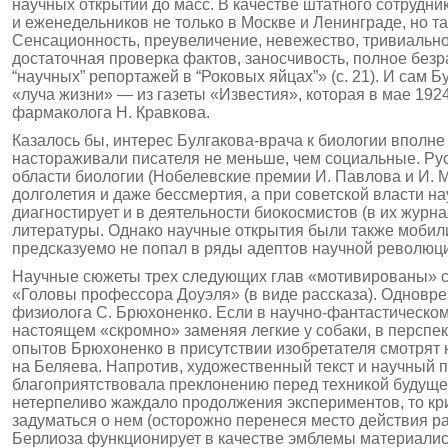
научных открытий до масс. В качестве штатного сотрудни
и еженедельников не только в Москве и Ленинграде, но та
Сенсационность, преувеличение, невежество, тривиально
достаточная проверка фактов, заносчивость, полное без
“научных” репортажей в “Роковых яйцах”» (с. 21). И сам 
«луча жизни» — из газеты «Известия», которая в мае 1924
фармаколога Н. Кравкова.
Казалось бы, интерес Булгакова-врача к биологии вполне
настораживали писателя не меньше, чем социальные. Рус
области биологии (Нобелевские премии И. Павлова и И. М
долголетия и даже бессмертия, а при советской власти 
диагностирует и в деятельности биокосмистов (в их жур
литературы. Однако научные открытия были также мобили
предсказуемо не попал в ряды адептов научной революц
Научные сюжеты трех следующих глав «мотивированы» соч
«Головы профессора Доуэля» (в виде рассказа). Одно­вр
физиолога С. Брюхоненко. Если в научно-фантастическом
настоящем «скромно» заменяя легкие у собаки, в перспе
опытов Брюхоненко в присутствии изобретателя смотрят 
на Беляева. Напротив, художественный текст и научный п
благоприятст­вовала преклонению перед техникой будуще
нетерпеливо жаждало продолжения экспериментов, то кри
задуматься о нем (осторожно перенеся место действия р
Берлиоза функционирует в качестве эмблемы материалисти