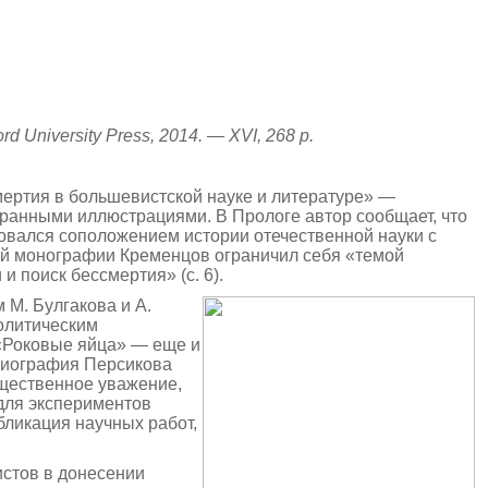
d University Press, 2014. — XVI, 268
р.
ертия в большевистской науке и литературе» —
ранными иллюстрациями. В Прологе автор сообщает, что
есовался соположением истории отечественной науки с
ой монографии Кременцов ограничил себя «темой
 поиск бессмертия» (с. 6).
 М. Булгакова и А.
политическим
 «Роковые яйца» — еще и
 биография Персикова
щест­венное уважение,
для экспериментов
бликация научных работ,
истов в донесении