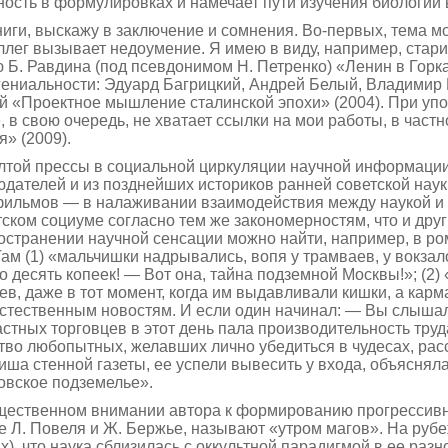
ость в формулировках и намечает пути изучения биологии в
иги, выскажу в заключение и сомнения. Во-первых, тема м
ллег вызывает недоумение. Я имею в виду, например, стар
ю Б. Равдина (под псевдонимом Н. Петренко) «Ленин в Горк
ениальности: Эдуард Багрицкий, Андрей Белый, Владимир М
й «Проектное мышление сталинской эпохи» (2004). При упо
 в свою очередь, не хватает ссылки на мои работы, в част
» (2009).
лтой прессы в социальной циркуляции научной информации 
дателей и из позднейших историков ранней советской нау
фильмов — в налаживании взаимодействия между наукой и у
етском социуме согласно тем же закономерностям, что и дру
транении научной сенсации можно найти, например, в рома
Там (1) «мальчишки надрывались, вопя у трамваев, у вокза
 десять копеек! — Вот она, тайна подземной Москвы!»; (2
ев, даже в тот момент, когда им выдавливали кишки, а кар
естественным новостям. И если один начинал: — Вы слыша
стных торговцев в этот день пала производительность труда
тво любопытных, желавших лично убедиться в чудесах, рас
иша стенной газеты, ее успели вывесить у входа, объяснял
овское подземелье».
щественном вни­мании автора к формированию прогрессив
ие Л. Повеля и Ж. Бержье, называют «утром магов». На ру
, что наука сблизилась с оккультной парадигмой в ее раз