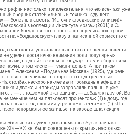
 изменившихся условиях 1930-х гг.
онографии настолько привлекательна, что ею все-таки уже
инный сборник статей «Жизнь и техника будущего
ах — болезнь и смерть. (Источниковедческие записки)»
аяковский в коллекции Института мозга» (2001) и О.
минании богдановского проекта по переливанию крови
ности на «богдановскую» главу в написанной совместно с
и, в частности, уникальность в этом отношении повести
ки не уделил достаточно внимания роли популярных
чеными, с одной стороны, и государством и обществом,
гие науки, в том числе — гуманитарные. А при таком
не Г. Алексеева «Подземная Москва» (1925), где речь
лов, носясь по улицам со скоростью подстреленных
) «На столбах наскоро наклеивали громадные афиши о
манники и дважды и трижды заправляли пальцы в уже
ли о… — …подземной экспедиции, — добавлял другой. Во
 не меньше чем на пятьдесят процентов»; (4) к дому, где
сказанных сегодняшними утренними газетами»; (5) «На
а такое ненормальное затишье: на заводе шла лекция
ной «большой науки», одновременно обусловливает
беже XIX—ХХ вв. были совершены открытия, настолько
нообразных вариантах, и возникший неожиданный синтез