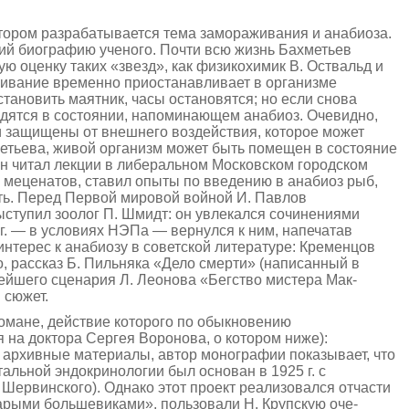
отором разрабатывается тема замораживания и анабиоза.
ий биографию ученого. Почти всю жизнь Бахметьев
 оценку таких «звезд», как физикохимик В. Оствальд и
аживание временно приостанавливает в организме
тановить маятник, часы остановятся; но если снова
аходятся в состоянии, напоминающем анабиоз. Очевидно,
ни защищены от внешнего воздействия, которое может
метьева, живой организм может быть помещен в состояние
: он читал лекции в либеральном Московском городском
 меценатов, ставил опыты по введению в анабиоз рыб,
ать. Перед Первой мировой войной И. Павлов
ыступил зоолог П. Шмидт: он увлекался сочинениями
г. — в условиях НЭПа — вернулся к ним, напечатав
терес к анабиозу в советской литературе: Кре­менцов
, рассказ Б. Пильняка «Дело смерти» (написанный в
нейшего сценария Л. Леонова «Бегство мистера Мак-
 сюжет.
романе, действие которого по обыкновению
на доктора Сергея Воронова, о котором ниже):
архивные материалы, автор монографии показывает, что
альной эндокринологии был основан в 1925 г. с
Шервинского). Однако этот проект реализовался отчасти
тарыми большевиками», пользовали Н. Крупскую оче­