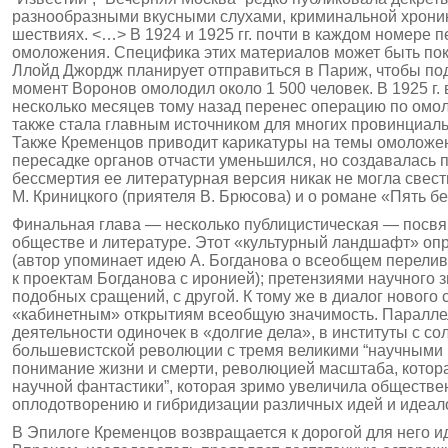
разнообразными вкусными слухами, криминальной хроник
шествиях. <…> В 1924 и 1925 гг. почти в каждом номере 
омоложения. Специфика этих материалов может быть пока
Ллойд Джордж планирует отправиться в Париж, чтобы по
момент Воронов омолодил около 1 500 человек. В 1925 г.
несколько месяцев тому назад перенес операцию по омо
также стала главным источником для многих провинциаль
Также Кременцов приводит карикатуры на темы омоложени
пересадке органов отчасти уменьшился, но создавалась 
бессмертия ее литературная версия никак не могла свест
М. Криницкого (приятеля В. Брюсова) и о романе «Пять
Финальная глава — несколько публицистическая — посвя
обществе и литературе. Этот «культурный ландшафт» опр
(автор упоминает идею А. Богданова о всеобщем перелив
к проектам Богданова с иронией); претензиями научного 
подобных сращений, с другой. К тому же в диалог нового
«кабинетным» открытиям всеобщую значимость. Параллел
деятельности одиночек в «долгие дела», в институты с 
большевистской революции с тремя великими “научными
понимание жизни и смерти, революцией масшта­ба, котор
научной фантастики”, которая зри­мо увеличила обществ
оплодотворению и гибри­дизации различных идей и идеал
В Эпилоге Кременцов возвращается к дорогой для него иде