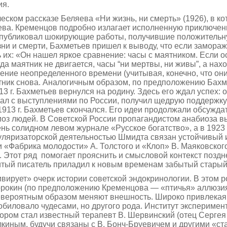
ия.
ском рассказе Беляева «Ни жизнь, ни смерть» (1926), в к
ева. Кременцов подробно излагает исполненную приключен
публиковал шокирующие работы, получившие положительную
изни и смерти, Бахметьев пришел к выводу, что если замор
их: «Он нашел яркое сравнение: часы с маятником. Если ос
огда маятник не двигается, часы “ни мерт­вы, ни живы”, а н
ечение неопределенного времени (учитывая, конечно, что о
аятник снова. Аналогичным образом, по предположению Бах
913 г. Бахметьев вернулся на родину. Здесь его ждал успех
вал с выступлениями по России, получил щедрую поддержку
913 г. Бахметьев скончался. Его идеи продолжали обсужд
иоз людей. В Советской России пропагандистом анабиоза в
нь солидном левом журнале «Русское богатство», а в 1923 
яризаторской деятельностью Шмидта связан устойчивый ин
 «Фабрика молодости» А. Толстого и «Клоп» В. Маяковского
. Этот ряд помогает прояснить и смысловой контекст позд
ститый писатель приладил к новым временам забытый старый
вирует» очерк истории советской эндокринологии. В этом 
орокин (по предположению Кременцова — «птичья» аллюзия 
вероятным образом меняют внешность. Широко привлекая 
биловало чудесами, но другого рода. Институт эксперимент
ором стал известный терапевт В. Шервинский (отец Сергея 
лкиным, будучи связаны с В. Бонч-Бруеви­чем и другими «с