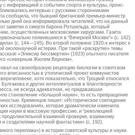
с информацией о событиях спорта и культуры, проис­
публиковались интервью с русскими сторонниками
ета сообщила, что бывший британский премьер-министр
лько дней она информировала читателей, что на данный
 от заметки о смерти барона Ротшильда, который
нию, осуществленных московскими хирургами. Газета
рвоначально появившиеся в “Вечерней Москве”» (с. 142).
ила» (с. 144—145). Во второй половине 1920-х интерес к
ой околонаучной истерии. При такой «раскрутке» темы
рассказе «Эликсир бессмертия» (1923) опытного писателя
вшего «северным Жюлем Верном».
вовал на своеобразную рецепцию биологии в советском
его вписанностью в утопический проект коммунистов
ерхчеловеке, хотя показательно, что Троцкий относился
 Булгакова и других интеллектуалов в благотворности
ресса, не всегда адекватная, но придававшая
ило становление «большой науки», то есть превращение
венностью. Кременцов пишет: «Историческое совпадение
их исследованиях, которая драматически изменила
ации науки в массовую профессию, и “революцией
 к продолжительной взаимной проверке, взаимному
 создателями научной фантастики» (с. 192).
икого перелома») в истории советской культуры и науки.