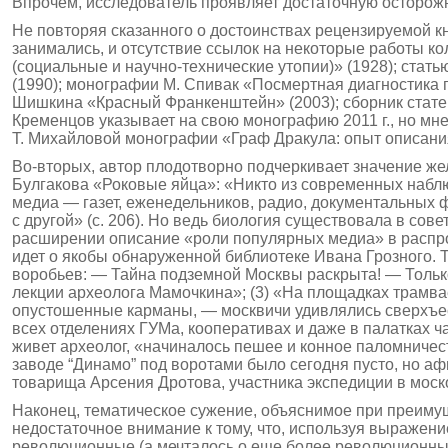
Впрочем, исследователь проявляет достаточную осторожн
Не повторяя сказанного о достоинствах рецензируемой кн
занимались, и отсутствие ссылок на некоторые работы ко
(социальные и научно-технические утопии)» (1928); стать
(1990); монографии М. Спивак «Посмертная диагностика г
Шишкина «Красный Франкенштейн» (2003); сборник стате
Кременцов указывает на свою монографию 2011 г., но мне,
Т. Михайловой монографии «Граф Дракула: опыт описания
Во-вторых, автор плодотворно подчеркивает значение же
Булгакова «Роковые яйца»: «Никто из современных наблю
медиа — газет, еженедельников, радио, документальных 
с другой» (с. 206). Но ведь биология существовала в сов
расширении описание «роли популярных медиа» в распрос
идет о якобы обна­руженной библиотеке Ивана Грозного. 
воробьев: — Тайна подземной Москвы раскрыта! — Только
лекции археолога Мамочкина»; (3) «На площадках трамва
опустошенные карманы, — москвичи удивлялись сверхъ­
всех отделениях ГУМа, кооперативах и даже в палатках ча
живет археолог, «начиналось пешее и конное паломничес
заводе “Динамо” под воротами было сегодня пусто, но аф
товарища Арсения Дротова, участника экспедиции в моск
Наконец, тематическое сужение, объяснимое при преиму
недостаточное внимание к тому, что, используя выражен
революционные (а мечталось о еще более революционных)