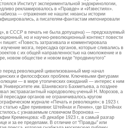
стоялся Институт экспериментальной эндокринологии,
ведливо рекламировалось в «Правде» и «Известиях».
анабиоза — отражения не наш­ли: нюансы истории
е афишировались, а писателям-фантастам импонировали
иц», в СССР в печать не была допущена) — предсказуемый
люционный, но и научно-революционный контекст повести
Он пишет: «Повесть затрагивала и комментировала
 изучение мозга, пересадка органов, которые сливались в
роектов с их общей направленностью на омоложение и в
ре, новом обществе и новом виде “продвинутого”
ще перед революцией цивилизованный мир начал
дицинских и философских проблем. Ключевыми фигурами
волюции — в мире утопических ожиданий — интерес к ним
 в Университете им. Шанявского Бахметьева, а позднее
ивал экстравагантный народоволец-ученый Н. Морозов, а
й пересадки органов не ограничивалось кругом
ографическом журнале «Печать и революция»; в 1923 г.
ю статью «Две прививки: Штейнах и Ленин», где Штейнах
естилось с узнаваемым словечком Воронова —
фии Кременцова: «В декабре 1923 г., в самый разгар
це и за ее пределами. В отличие от “Правды” или
тая пресса, которая снабжала московскую публику