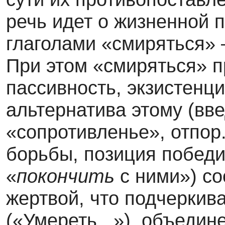
речь идет о жизненной 
глаголами «смиряться» 
При этом «смиряться» п
пассивность, экзистенц
альтернатива этому (вв
«сопротивленье», отпор
борьбы, позиция победи
«
покончить
с ними») со
жертвой, что подчеркив
(«Умереть...»), объеди