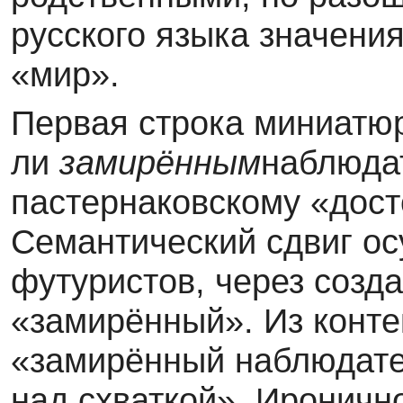
русского языка значения
«мир».
Первая строка миниатю
ли
замирённым
наблюдат
пастернаковскому «дост
Семантический сдвиг ос
футуристов, через созд
«замирённый». Из конте
«замирённый наблюдате
над схваткой». Ироничн