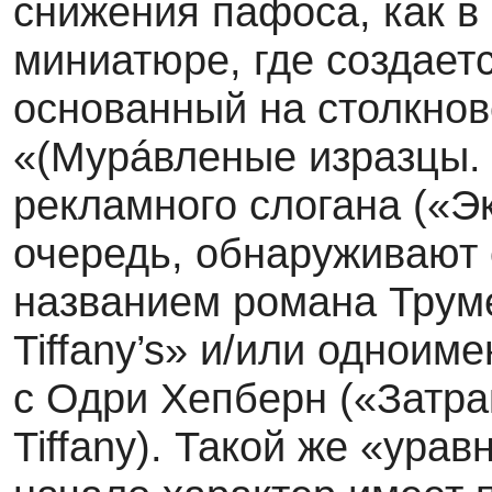
снижения пафоса, как 
миниатюре, где создает
основанный на столкно
«(Мурáвленые изразцы. Э
рекламного слогана («Экр
очередь, обнаруживают 
названием романа Труме
Tiffany’s» и/или однои
с Одри Хепберн («Затра
Tiffany). Такой же «ур