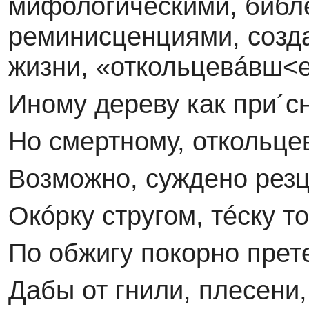
мифологическими, библ
реминисценциями, созда
жизни, «откольцевáвш<е
Иному дереву как при´с
Но смертному, откольц
Возможно, суждено рез
Окóрку стругом, тéску 
По обжигу покорно прет
Дабы от гнили, плесен