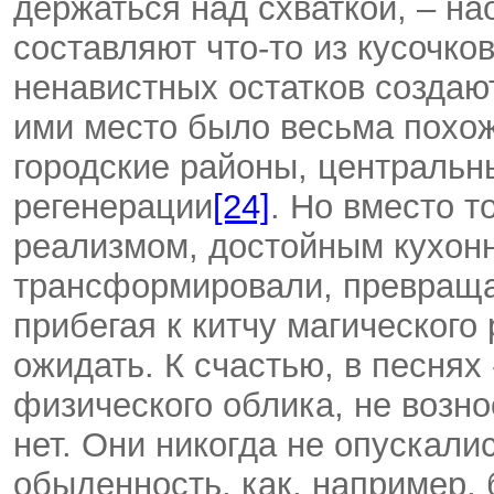
держаться над схваткой, – на
составляют что-то из кусочко
ненавистных остатков создаю
ими место было весьма похож
городские районы, центральн
регенерации
[24]
. Но вместо т
реализмом, достойным кухонн
трансформировали, превраща
прибегая к китчу магического
ожидать. К счастью, в песнях
физического облика, не возно
нет. Они никогда не опускали
обыденность, как, например, 