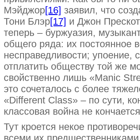
Мэйджор
[16]
заявил, что созд
Тони Блэр
[17]
и Джон Прескот
теперь – буржуазия, музыкан
общего ряда: их постоянное 
несправедливости; упоение, с
отплатить обществу той же мо
свойственно лишь «Manic Stre
это сочеталось с более тяже
«Different Class» – по сути, 
классовая война не кончается
Тут кроется некое противоре
всеми их предшественниками