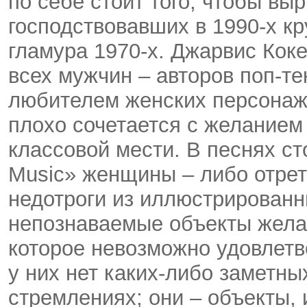
по себе стоит того, чтобы выр
господствовавших в 1990-х кру
гламура 1970-х. Джарвис Кок
всех мужчин – авторов поп-те
любителем женских персонаже
плохо сочетается с желанием 
классовой мести. В песнях с
Music» женщины – либо отре
недотроги из иллюстрирован
непознаваемые объекты желан
которое невозможно удовлетво
у них нет каких-либо заметны
стремлениях; они – объекты, 