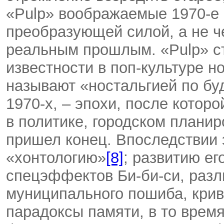
«Pulp» воображаемые 1970-е
преобразующей силой, а не ч
реальным прошлым. «Pulp» 
известности в поп-культуре но
называют «ностальгией по бу
1970-х, – эпохи, после кото
в политике, городском плани
пришел конец. Впоследствии 
«хонтологию»
[8]
; развитию ег
спецэффектов Би-би-си, раз
муниципального пошиба, крив
парадоксы памяти, в то врем