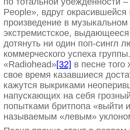
по тотальной убежденности 
People», вдруг окрасившейся 
произведение в музыкальном
экстремистское, выдающееся 
дотянуть ни один поп-сингл 
коммерческого успеха группы
«Radiohead»
[32]
в песне того 
свое время казавшиеся дост
кажутся выкриками неоперив
напускающих на себя грозный
попытками бритпопа «выйти и
называемым «левым» уклоном 