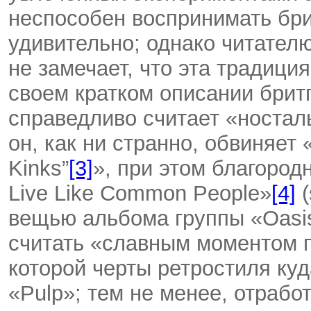
неспособен воспринимать бри
удивительно; однако читателю
не замечает, что эта традици
своем кратком описании брит
справедливо считает «ностал
он, как ни странно, обвиняет
Kinks”
[3]
», при этом благород
Live Like Common People»
[4]
(
вещью альбома группы «Oasis
считать «славным моментом 
которой черты ретростиля ку
«Pulp»; тем не менее, отрабо