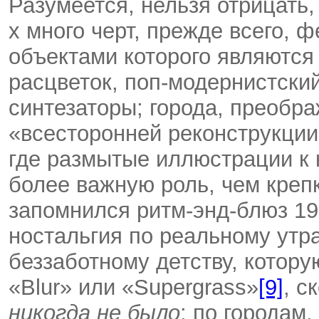
Разумеется, нельзя отрицать,
х много черт, прежде всего, 
объектами которого являются
расцветок, поп-модернистски
синтезаторы; города, преобр
«всесторонней реконструкции»
где размытые иллюстрации к 
более важную роль, чем креп
запомнился ритм-энд-блюз 19
ностальгия по реальному утр
беззаботному детству, котору
«Blur» или «Supergrass»
[9]
, с
никогда
не
было
: по городам,