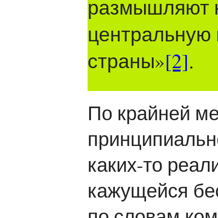
размышляют н
центральную 
страны»
[2]
.
По крайней ме
принципиальн
каких-то реал
кажущейся бе
по словам ком