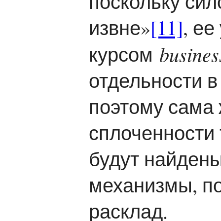
поскольку сил
извне»
[11]
, е
busines
курсом
отдельности в
поэтому сама 
сплоченности т
будут найден
механизмы, п
расклад.