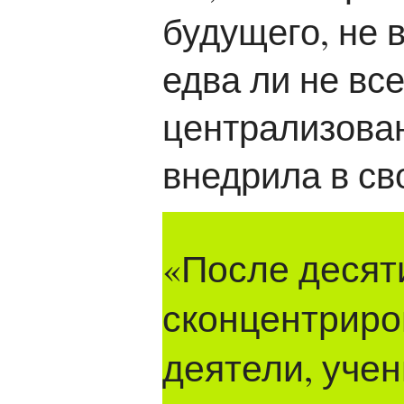
будущего, не 
едва ли не вс
централизова
внедрила в с
«После десят
сконцентриро
деятели, уче