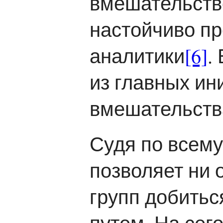
вмешательство
настойчиво п
аналитики
[6]
.
из главных ин
вмешательства
Судя по всему
позволяет ни 
групп добить
путем. На сег