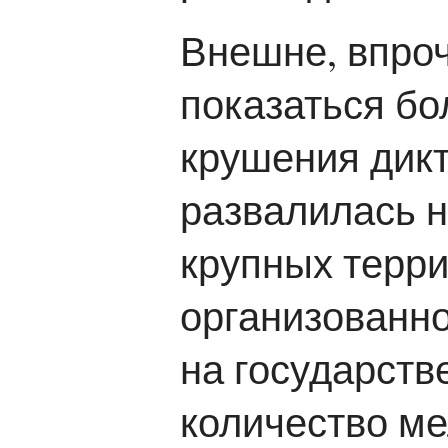
Внешне, впроч
показаться б
крушения дик
развалилась 
крупных терр
организованно
на государств
количество ме