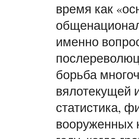
время как «о
общенационал
именно вопрос
послереволюц
борьба многоч
вялотекущей и
статистика, ф
вооруженных к