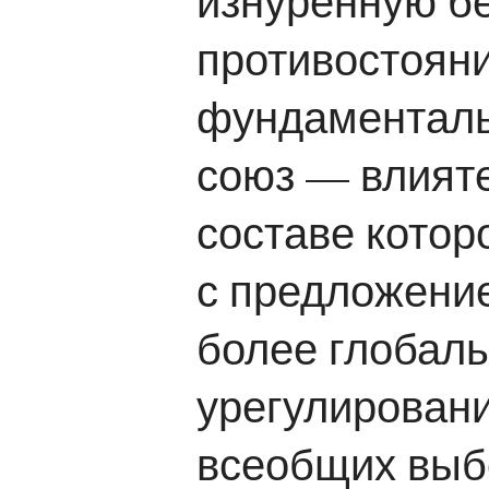
изнуренную б
противостоян
фундаменталь
союз — влият
составе котор
с предложение
более глобал
урегулировани
всеобщих выб