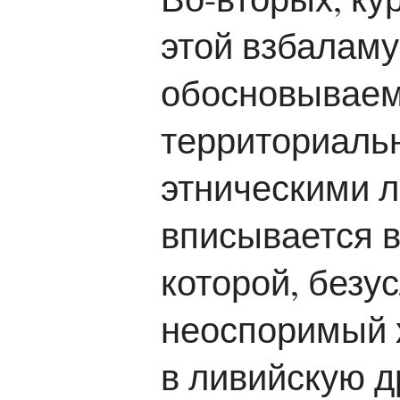
этой взбалам
обосновываем
территориальн
этническими 
вписывается в
которой, безу
неоспоримый 
в ливийскую д