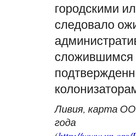
городскими ил
следовало ожи
администрати
сложившимся 
подтвержденн
колонизаторам
Ливия, карта ООН
года
(
http://www.un.org/D