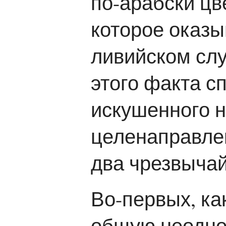
по-арабски цв
которое оказы
ливийском слу
этого факта с
искушенного н
целенаправлен
два чрезвычай
Во-первых, ка
общую неоднор