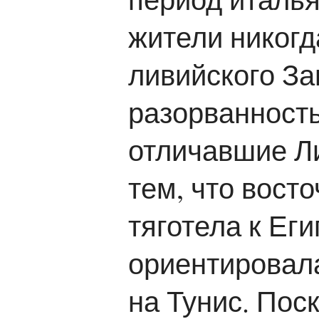
жители никогд
ливийского За
разорванность
отличавшие Л
тем, что вост
тяготела к Еги
ориентировала
на Тунис. Пос