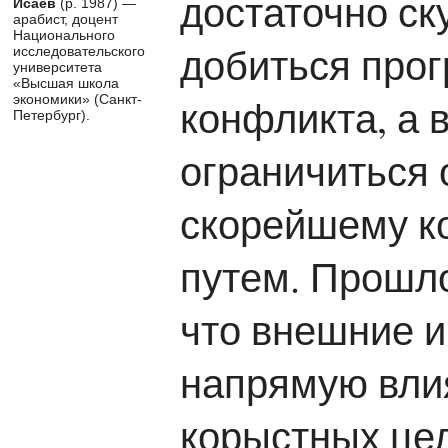
достаточно ск
Исаев
(р. 1987) —
арабист, доцент
Национального
добиться прог
исследовательского
университета
«Высшая школа
конфликта, а 
экономики» (Санкт-
Петербург).
ограничиться
скорейшему к
путем. Прошл
что внешние и
напрямую влия
корыстных це