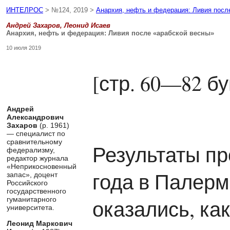
ИНТЕЛРОС
> №124, 2019 >
Анархия, нефть и федерация: Ливия посл
Андрей Захаров, Леонид Исаев
Анархия, нефть и федерация: Ливия после «арабской весны»
10 июля 2019
[стр. 60—82 б
Андрей
Александрович
Захаров
(р. 1961)
— специалист по
сравнительному
Результаты п
федерализму,
редактор журнала
«Неприкосновенный
года в Палер
запас», доцент
Российского
государственного
оказались, ка
гуманитарного
университета.
Леонид Маркович