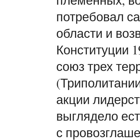
потребовал с
области и во
Конституции 1
союз трех тер
(Триполитании
акции лидерст
выглядело ест
с провозглаш