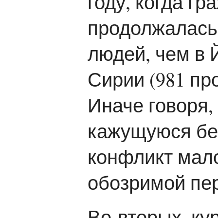
году, когда гр
продолжалась,
людей, чем в 
Сирии (981 про
Иначе говоря,
кажущуюся бе
конфликт мало
обозримой пер
Во-вторых, ку