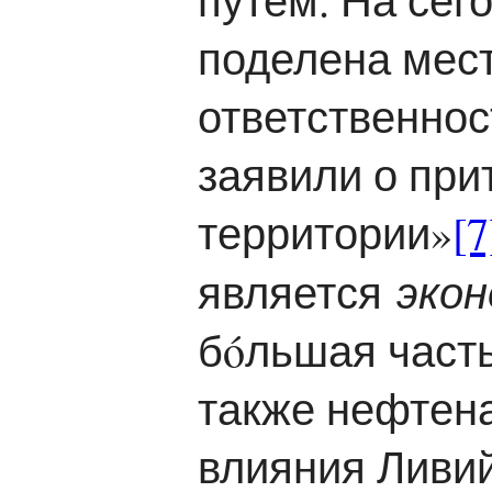
поделена мес
ответственнос
заявили о при
территории»
[7
эко
является
бóльшая част
также нефтен
влияния Ливи