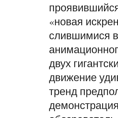
проявившийся 
«новая искре
слившимися в
анимационног
двух гигантск
движение уди
тренд предпол
демонстрация