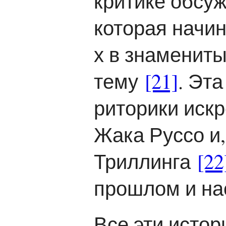
критике обсу
которая начин
х в знаменит
тему
[21]
. Эт
риторики искр
Жака Руссо и,
Триллинга
[22
прошлом и на
Все эти истор