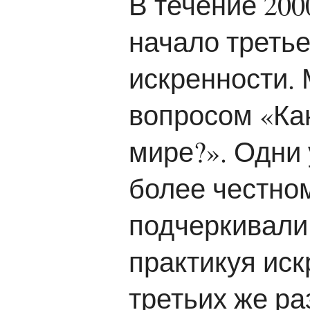
В течение 200
начало третье
искренности.
вопросом «Ка
мире?». Одни
более честно
подчеркивали
практикуя ис
третьих же ра