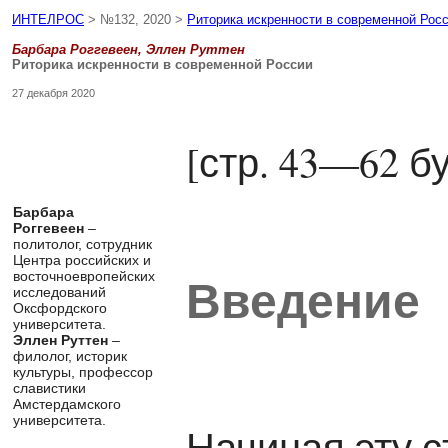
ИНТЕЛРОС
> №132, 2020 >
Риторика искренности в современной Рос
Барбара Роггевеен, Эллен Руттен
Риторика искренности в современной России
27 декабря 2020
[стр. 43—62 
Барбара
Роггевеен
–
политолог, сотрудник
Центра российских и
восточноевропейских
Введение
исследований
Оксфордского
университета.
Эллен Руттен
–
филолог, историк
культуры, профессор
славистики
Амстердамского
университета.
Начиная эту 