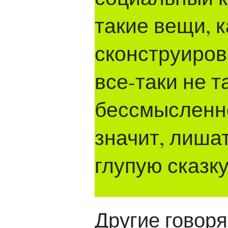
такие вещи, 
сконструирова
все-таки не 
бессмысленно
значит, лиша
глупую сказк
Другие говоря