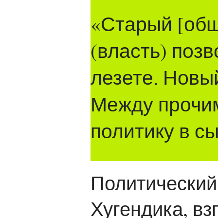
«Старый [общ
(власть) позв
лезете. Новы
Между прочим,
политику в с
Политический
Хугендика, вз