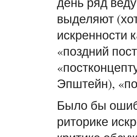
день ряд вед
выделяют (хот
искренности 
«поздний пос
«постконцепт
Эпштейн), «п
Было бы ошибк
риторике искр