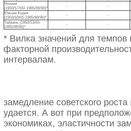
Япония
-
-
(1950/57/65/-1985/88/90)*
Южная Корея
-
-
(1950/60/65-1985/88/90)*
Тайвань (1950/53/65-
-
-
1985/88/90)*
* Вилка значений для темпов
факторной производительнос
интервалам.
замедление советского роста
удается. А вот при предполож
экономиках, эластичности за