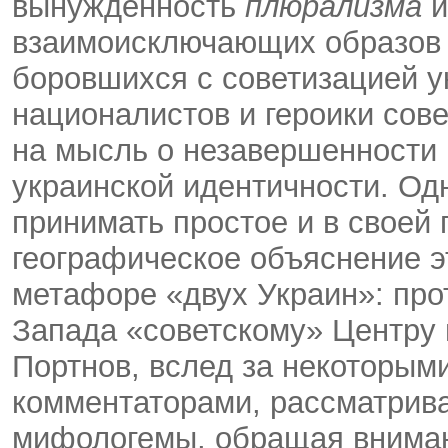
вынужденность
плюрализма
и
взаимоисключающих образов и
боровшихся с советизацией у
националистов и героики сов
на мысль о незавершенности
украинской идентичности. Од
принимать простое и в своей 
географическое объяснение э
метафоре «двух Украин»: про
Запада «советскому» Центру 
Портнов, вслед за некоторым
комментаторами, рассматрива
мифологемы, обращая вниман