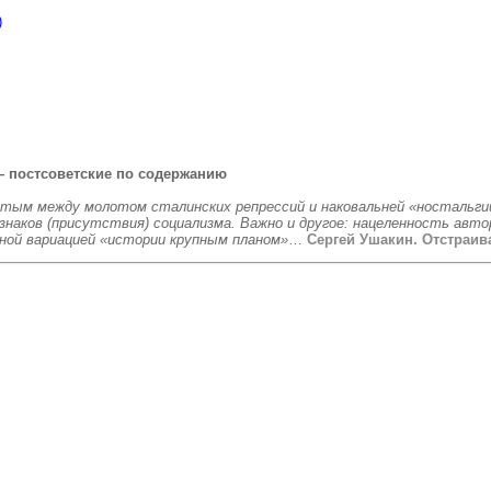
)
 постсоветские по содержанию
нутым между молотом сталинских репрессий и наковальней «ностальг
наков (присутствия) социализма. Важно и другое: нацеленность авто
ной вариацией «истории крупным планом»
…
Сергей Ушакин. Отстраив