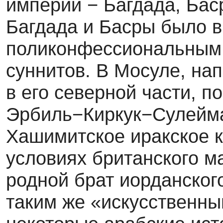
империи − Багдада, Бас
Багдада и Басры было в
поликонфессиональным
суннитов. В Мосуле, на
в его северной части, п
Эрбиль−Киркук−Сулейма
Хашимитское иракское к
условиях британского ма
родной брат иорданског
таким же «искусственны